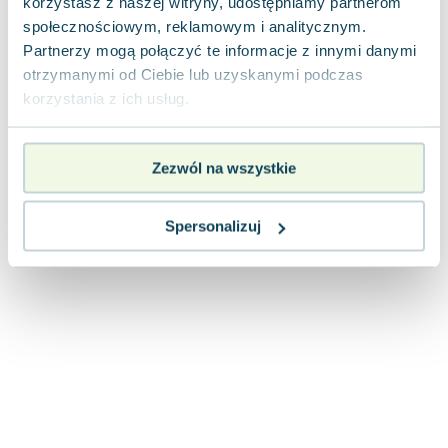
korzystasz z naszej witryny, udostępniamy partnerom
Joseph Murphy
społecznościowym, reklamowym i analitycznym.
Jan Sztaudynger
Partnerzy mogą połączyć te informacje z innymi danymi
Aleksander Puszkin
otrzymanymi od Ciebie lub uzyskanymi podczas
Oscar Wilde
korzystania z ich usług.
Małgorzata Ohme
Maddie Ziegler
Zezwól na wszystkie
Leszek Czarnecki
Joanna Racewicz
Maria Seweryn
Spersonalizuj
Janina Zającówna
Eric Helms
Anna Prus (oprac.)
Nela Mała Reporterka
Agnieszka Maciąg
Barbara Wrzesińska
Terry Pratchett
Virginia Woolf