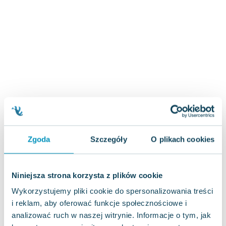
Zygmunt Freud
Agata Passent
Michel Moran
Maciej Orłoś
Jo Nesbo
Katarzyna Miller
Antoine de Saint Exupery
Lew Tołstoj
Mark Twain
Marcin Meller
Zgoda
Szczegóły
O plikach cookies
Paulina Młynarska
ks. Piotr Pawlukiewicz
Jarosław Sokołowski
Niniejsza strona korzysta z plików cookie
Piotr Latocha
Wykorzystujemy pliki cookie do spersonalizowania treści
Michael Scott
i reklam, aby oferować funkcje społecznościowe i
Piotr Semka
analizować ruch w naszej witrynie. Informacje o tym, jak
Jarosław Iwaszkiewicz