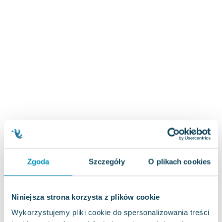
Zygmunt Freud
Agata Passent
Michel Moran
Maciej Orłoś
Jo Nesbo
Katarzyna Miller
Antoine de Saint Exupery
Lew Tołstoj
Mark Twain
Marcin Meller
Paulina Młynarska
ks. Piotr Pawlukiewicz
Zgoda
Szczegóły
O plikach cookies
Jarosław Sokołowski
Piotr Latocha
Michael Scott
Niniejsza strona korzysta z plików cookie
Piotr Semka
Wykorzystujemy pliki cookie do spersonalizowania treści
Jarosław Iwaszkiewicz