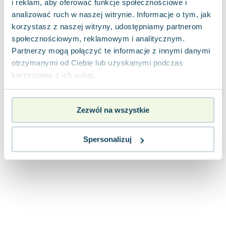
i reklam, aby oferować funkcje społecznościowe i
Joseph Murphy
analizować ruch w naszej witrynie. Informacje o tym, jak
Jan Sztaudynger
korzystasz z naszej witryny, udostępniamy partnerom
Aleksander Puszkin
społecznościowym, reklamowym i analitycznym.
Oscar Wilde
Partnerzy mogą połączyć te informacje z innymi danymi
Małgorzata Ohme
otrzymanymi od Ciebie lub uzyskanymi podczas
Maddie Ziegler
korzystania z ich usług.
Leszek Czarnecki
Joanna Racewicz
Zezwól na wszystkie
Maria Seweryn
Janina Zającówna
Eric Helms
Spersonalizuj
Anna Prus (oprac.)
Nela Mała Reporterka
Agnieszka Maciąg
Barbara Wrzesińska
Terry Pratchett
Virginia Woolf