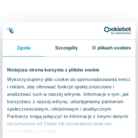
Joseph Murphy
Jan Sztaudynger
Aleksander Puszkin
Oscar Wilde
Małgorzata Ohme
Maddie Ziegler
Zgoda
Szczegóły
O plikach cookies
Leszek Czarnecki
Joanna Racewicz
Maria Seweryn
Niniejsza strona korzysta z plików cookie
Janina Zającówna
Wykorzystujemy pliki cookie do spersonalizowania treści
Eric Helms
i reklam, aby oferować funkcje społecznościowe i
Anna Prus (oprac.)
analizować ruch w naszej witrynie. Informacje o tym, jak
Nela Mała Reporterka
korzystasz z naszej witryny, udostępniamy partnerom
Agnieszka Maciąg
społecznościowym, reklamowym i analitycznym.
Partnerzy mogą połączyć te informacje z innymi danymi
Barbara Wrzesińska
otrzymanymi od Ciebie lub uzyskanymi podczas
Terry Pratchett
korzystania z ich usług.
Virginia Woolf