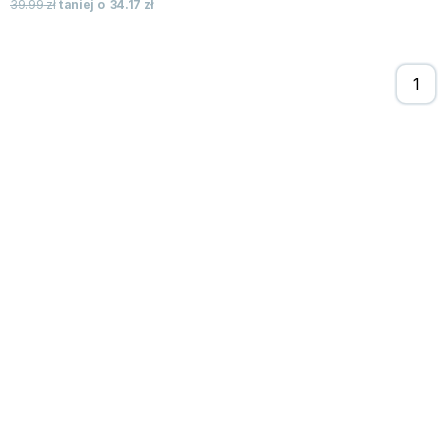
39.99
zł
taniej o
34.17
zł
Zygmunt Freud
Agata Passent
Michel Moran
Maciej Orłoś
Jo Nesbo
Katarzyna Miller
Antoine de Saint Exupery
Lew Tołstoj
Mark Twain
Marcin Meller
Paulina Młynarska
ks. Piotr Pawlukiewicz
Jarosław Sokołowski
Piotr Latocha
Michael Scott
Piotr Semka
Jarosław Iwaszkiewicz