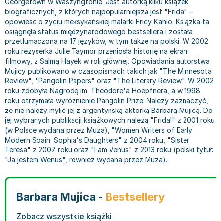
Georgetown w Waszyngtonie. Jest autorką kilku książek
Bajki wiersze
Książki: finanse, księgowość, bankowość
Książki: pamiętniki, dzienniki i listy
Liceum i technikum
Książki o sportowcach
Julian Tuwim
biograficznych, z których najpopularniejsza jest "Frida" –
opowieść o życiu meksykańskiej malarki Fridy Kahlo. Książka ta
Do kolorowania i naklejania
Książki o gospodarce
Wywiady, wspomnienia - książki
Podręczniki do 1 klasy liceum i technikum
Książki: Turystyka i podróże
Bracia Grimm
osiągnęła status międzynarodowego bestsellera i została
Kontrastowe obrazki
Inne
Komiksy
Podręczniki do 2 klasy liceum i technikum
Albumy krajoznawcze
Stephen King
przetłumaczona na 17 języków, w tym także na polski. W 2002
Kreatywne / Aktywizujące
Książki o marketingu
Komiksy dla dorosłych
Podręczniki do 3 klasy liceum i technikum
Albumy krajoznawcze - Polska
Tanya Valko
roku reżyserka Julie Taymor przeniosła historię na ekran
Poznawanie świata
Książki o zarządzaniu
Komiksy dla dzieci
Podręczniki do klasy 4 liceum i technikum
Albumy krajoznawcze - Świat
Lauren Kate
filmowy, z Salmą Hayek w roli głównej. Opowiadania autorstwa
Mujicy publikowano w czasopismach takich jak "The Minnesota
Podręczniki szkolne
Historia - książki
Komiksy dla młodzieży
Podręczniki do szkoły zawodowej
Atlasy
Jan Brzechwa
Review", "Pangolin Papers" oraz "The Literary Review". W 2002
Edukacja przedszkolna
Archeologia - książki
Komiksy obcojęzyczne
Podręczniki do 1 klasy szkoły zawodowej
Atlasy - Polska
E. L. James
roku zdobyła Nagrodę im. Theodore'a Hoepfnera, a w 1998
Liceum, Technikum
Historia Polski - książki
Fantastyka, horror - książki
Podręczniki do 2 klasy szkoły zawodowej
Atlasy - świat
Virginia C. Andrews
roku otrzymała wyróżnienie Pangolin Prize. Należy zaznaczyć,
że nie należy mylić jej z argentyńską aktorką Bárbarą Mujicą. Do
Szkoła podstawowa
Historia świata - książki
Książki fantasy
Podręczniki do 3 klasy szkoły zawodowej
Globusy
Waldemar Łysiak
jej wybranych publikacji książkowych należą "Frida!" z 2001 roku
Szkoły wyższe
II Wojna Światowa - książki
Książki horrory
Książki dla dzieci
Mapy
Monika Szwaja
(w Polsce wydana przez Muza), "Women Writers of Early
Szkoła zawodowa
Książki militarne
Science Fiction - książki
Książki dla dzieci do 2 lat
Mapy - Polska
Camilla Läckberg
Modern Spain: Sophia's Daughters" z 2004 roku, "Sister
Teresa" z 2007 roku oraz "I am Venus" z 2013 roku (polski tytuł:
Książki: Prawo
Książki kryminały
Książki: bajki dla dzieci do 2 lat
Mapy - Świat
Jan Kochanowski
"Ja jestem Wenus", również wydana przez Muza).
Inne
Książki z poezją, aforyzmami i dramaty
Do kąpieli i zabawy
Przewodniki turystyczne
Henning Mankell
Książki: Prawo administracyjne
Książki dramaty
Kolorowanki i książki do naklejania do 2 lat
Przewodniki turystyczne - Polska
Beata Pawlikowska
Książki: Prawo cywilne
Książki humorystyczne i aforyzmy
Książki grające, z puzzlami i magnesami do 2 lat
Przewodniki turystyczne - Świat
L.J. Smith
Barbara Mujica -
Bestsellery
Książki: Prawo finansowe
Tomiki poezji
Obrazki kontrastowe dla niemowląt
Książki: Zdrowie, rodzina, związki
Diana Palmer
Książki: Prawo karne
Książki o sztuce
Poznawanie świata dla dzieci do 2 lat - książki
Książki: Rodzina, związki
Bear Grylls
Zobacz wszystkie książki