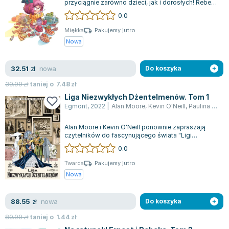
przyciągnie zarówno dzieci, jak i dorosłych! Rebeka
Zygmunt Freud
to sześciolatka, prawie sześciolatka...
0.0
Agata Passent
Miękka
Pakujemy jutro
Michel Moran
Nowa
Maciej Orłoś
Jo Nesbo
nowa
32.51
zł
Do koszyka
Katarzyna Miller
39.99
zł
taniej o
7.48
zł
Antoine de Saint Exupery
Liga Niezwykłych Dżentelmenów. Tom 1
Lew Tołstoj
Egmont
,
2022
|
Alan Moore
,
Kevin O'Neill
,
Paulina Braiter
Mark Twain
Alan Moore i Kevin O'Neill ponownie zapraszają
Marcin Meller
czytelników do fascynującego świata "Ligi
Paulina Młynarska
Niezwykłych Dżentelmenów" w trzeciej edyc...
0.0
ks. Piotr Pawlukiewicz
Twarda
Pakujemy jutro
Jarosław Sokołowski
Nowa
Piotr Latocha
Michael Scott
nowa
88.55
zł
Do koszyka
Piotr Semka
89.99
zł
taniej o
1.44
zł
Jarosław Iwaszkiewicz