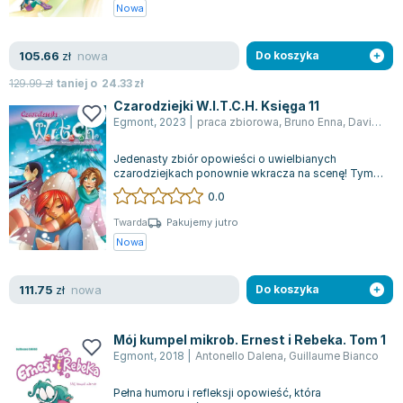
Książki: Psychologia, motywacja
Nauki historyczne - książki
Dan Brown
Nowa
Książki o naukach politycznych dla studentów
Bolesław Prus
Książki do nauk przyrodniczych dla studentów
Clive Cussler
nowa
105.66
zł
Do koszyka
Książki do nauk społecznych dla studentów
Wanda Chotomska
129.99
zł
taniej o
24.33
zł
Książki do nauk ścisłych dla studentów
Józef Ignacy Kraszewski
Czarodziejki W.I.T.C.H. Księga 11
Prawo - książki dla studentów
Clive Staples Lewis
Egmont
,
2023
|
praca zbiorowa
,
Bruno Enna
,
Davide Baldoni
Technologia żywności - książki
Martyna Wojciechowska
Jedenasty zbiór opowieści o uwielbianych
Zarządzanie i marketing - książki
Melissa De la Cruz
czarodziejkach ponownie wkracza na scenę! Tym
Nauka języków obcych - książki
Blanka Lipińska
razem przyjaciółki udają się do miasteczka...
0.0
Podręczniki dla nauczycieli - metodyka
Jaś Kapela
Twarda
Pakujemy jutro
Repetytoria, testy i materiały pomocnicze
Agatha Christie
Nowa
Witold Gadowski
Jan Pietrzak
nowa
111.75
zł
Do koszyka
Marcin Kowalczyk
Piotr Zychowicz
Mój kumpel mikrob. Ernest i Rebeka. Tom 1
Joanna Jabłczyńska
Egmont
,
2018
|
Antonello Dalena
,
Guillaume Bianco
Piotr Kościelny
Pełna humoru i refleksji opowieść, która
Jan Piński