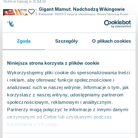
19.99
zł
taniej o
0.34
zł
Gigant Mamut. Nadchodzą Wikingowie
Egmont
,
2022
|
praca zbiorowa
,
Story House Egmont
,
S
Nie wszyscy wikingowie słynęli z odwagi i
bojowego ducha. Wśród nich był taki, który
najbardziej cenił sobie odpoczynek w hamaku,...
0.0
Zgoda
Szczegóły
O plikach cookies
Miękka
Pakujemy dzisiaj
Używana
Niniejsza strona korzysta z plików cookie
widoczne ślady używania
30.09
zł
Do koszyka
Wykorzystujemy pliki cookie do spersonalizowania treści
i reklam, aby oferować funkcje społecznościowe i
analizować ruch w naszej witrynie. Informacje o tym, jak
Smerf, który miał dość pożyczania swoich
rzeczy. Smerfy i świat emocji
korzystasz z naszej witryny, udostępniamy partnerom
Egmont
,
2023
|
Falzar
,
Antonello Dalena
,
praca zbiorowa
społecznościowym, reklamowym i analitycznym.
Dwunasty tom popularnej serii o Smerfach został
Partnerzy mogą połączyć te informacje z innymi danymi
stworzony z myślą o wspieraniu dzieci w
otrzymanymi od Ciebie lub uzyskanymi podczas
pokonywaniu ich lęków. Każdy z albumów ofe...
0.0
korzystania z ich usług.
Miękka
Pakujemy jutro
Nowa