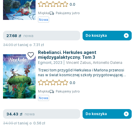
agentów, Herkules i Marlon stają przed now...
0.0
Miękka
Pakujemy jutro
Nowa
nowa
27.68
zł
Do koszyka
34.99
zł
taniej o
7.31
zł
Rebelianci. Herkules agent
międzygalaktyczny. Tom 3
Egmont
,
2023
|
Vincent Zabus
,
Antonello Dalena
Trzeci tom przygód Herkulesa i Marlona przenosi
nas w świat kosmicznej szkoły przygotowującej
przyszłych agentów międzygalaktyczny...
0.0
Miękka
Pakujemy jutro
Nowa
nowa
34.43
zł
Do koszyka
34.99
zł
taniej o
0.56
zł