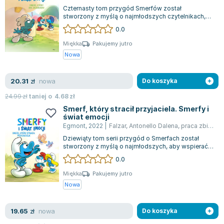
Czternasty tom przygód Smerfów został
stworzony z myślą o najmłodszych czytelnikach,
by pomóc im w pokonywaniu własnych obaw.
0.0
Każd...
Miękka
Pakujemy jutro
Nowa
nowa
20.31
zł
Do koszyka
24.99
zł
taniej o
4.68
zł
Smerf, który stracił przyjaciela. Smerfy i
świat emocji
Egmont
,
2022
|
Falzar
,
Antonello Dalena
,
praca zbiorowa
Dziewiąty tom serii przygód o Smerfach został
stworzony z myślą o najmłodszych, aby wspierać
ich w pokonywaniu własnych lęków. Każ...
0.0
Miękka
Pakujemy jutro
Nowa
nowa
19.65
zł
Do koszyka