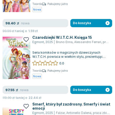
Twarda
Pakujemy jutro
Nowa
nowa
98.40
zł
Do koszyka
99.99
zł
taniej o
1.59
zł
Czarodziejki W.I.T.C.H. Księga 15
Egmont
,
2025
|
Bruno Enna
,
Alessandro Ferrari
,
praca zbiorowa
Seria komiksów o magicznych dziewczynach
W.I.T.C.H. powraca w wielkim stylu, prezentując
piętnasty zbiorczy tom uwielbianych przez...
0.0
Twarda
Pakujemy jutro
Nowa
nowa
97.55
zł
Do koszyka
119.99
zł
taniej o
22.44
zł
Smerf, który był zazdrosny. Smerfy i świat
emocji
Egmont
,
2025
|
Falzar
,
Antonello Dalena
,
praca zbiorowa