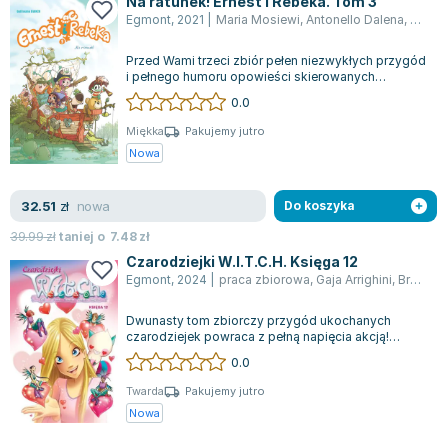
Na ratunek! Ernest i Rebeka. Tom 3
Joseph Murphy
Egmont
,
2021
|
Maria Mosiewi
,
Antonello Dalena
,
Guilla
Jan Sztaudynger
Przed Wami trzeci zbiór pełen niezwykłych przygód
Aleksander Puszkin
i pełnego humoru opowieści skierowanych
Oscar Wilde
zarówno do dzieci, jak i dorosłych! Rebe...
0.0
Małgorzata Ohme
Miękka
Pakujemy jutro
Maddie Ziegler
Nowa
Leszek Czarnecki
Joanna Racewicz
nowa
32.51
zł
Do koszyka
Maria Seweryn
39.99
zł
taniej o
7.48
zł
Janina Zającówna
Czarodziejki W.I.T.C.H. Księga 12
Eric Helms
Egmont
,
2024
|
praca zbiorowa
,
Gaja Arrighini
,
Bruno Enna
Anna Prus (oprac.)
Dwunasty tom zbiorczy przygód ukochanych
Nela Mała Reporterka
czarodziejek powraca z pełną napięcia akcją!
Agnieszka Maciąg
Ragorlang, stworzenie żerujące na energii lu...
0.0
Barbara Wrzesińska
Twarda
Pakujemy jutro
Terry Pratchett
Nowa
Virginia Woolf