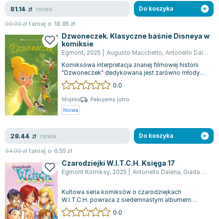
Lorraine Warren
nowa
81.14
zł
Do koszyka
Ajahn Brahm
99.99
zł
taniej o
18.85
zł
Lucinda Riley
Dzwoneczek. Klasyczne baśnie Disneya w
Jacek Walkiewicz
komiksie
Egmont
,
2025
|
Augusto Macchetto
,
Antonello Dalena
,
Komiksowa interpretacja znanej filmowej historii
"Dzwoneczek" dedykowana jest zarówno młodym,
jak i starszym odbiorcom. W tej opow...
0.0
Miękka
Pakujemy jutro
Nowa
nowa
28.44
zł
Do koszyka
34.99
zł
taniej o
6.55
zł
Czarodziejki W.I.T.C.H. Księga 17
Egmont Komiksy
,
2025
|
Antonello Dalena
,
Giada Perissinotto
Kultowa seria komiksów o czarodziejkach
W.I.T.C.H. powraca z siedemnastym albumem
zbiorczym, który ponownie zaprasza do świata
0.0
mag...