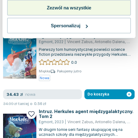
Zezwól na wszystkie
nowa
22.34
zł
Do koszyka
24.99
zł
taniej o
2.65
zł
Spersonalizuj
Małgosia, dziewczynka z lodówki. Herkules
agent międzygalaktyczny. Tom 1
Egmont
,
2022
|
Vincent Zabus
,
Antonello Dalena
,
Agata 
Pierwszy tom humorystycznej powieści science
fiction przedstawia niezwykłe przygody Herkulesa i
Marlona, którzy uczą się w kosmicz...
0.0
Miękka
Pakujemy jutro
Nowa
nowa
34.43
zł
Do koszyka
34.99
zł
taniej o
0.56
zł
Intruz. Herkules agent międzygalaktyczny.
Tom 2
Egmont
,
2023
|
Vincent Zabus
,
Antonello Dalena
,
Agata
W drugim tomie serii fantasy skupiającej się na
uczniach szkoły dla międzygalaktycznych