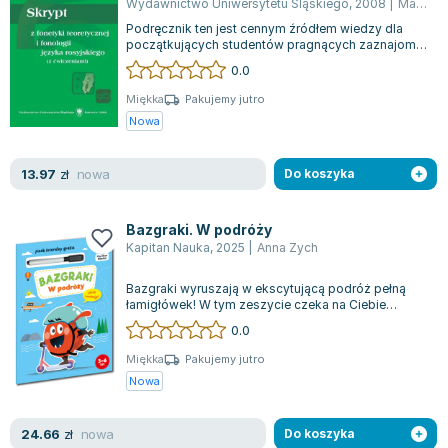
Wydawnictwo Uniwersytetu Śląskiego
,
2008
|
Maja Szymoniuk
Zygmunt Freud
Podręcznik ten jest cennym źródłem wiedzy dla
początkujących studentów pragnących zaznajomić
Agata Passent
się z systemem dźwiękowym języka rosy...
0.0
Michel Moran
Maciej Orłoś
Miękka
Pakujemy jutro
Nowa
Jo Nesbo
Katarzyna Miller
nowa
13.97
zł
Do koszyka
Antoine de Saint Exupery
Lew Tołstoj
Mark Twain
Bazgraki. W podróży
Kapitan Nauka
,
2025
|
Anna Zych
Marcin Meller
Paulina Młynarska
Bazgraki wyruszają w ekscytującą podróż pełną
łamigłówek! W tym zeszycie czeka na Ciebie
ks. Piotr Pawlukiewicz
mnóstwo różnorodnych zadań, które na dług...
0.0
Jarosław Sokołowski
Piotr Latocha
Miękka
Pakujemy jutro
Nowa
Michael Scott
Piotr Semka
nowa
24.66
zł
Do koszyka
Jarosław Iwaszkiewicz