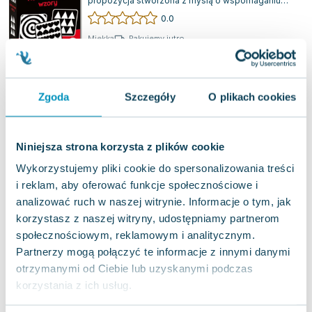
propozycja stworzona z myślą o wspomaganiu
rozwoju wzroku niemowląt już od ich narodzin....
0.0
Miękka
Pakujemy jutro
Nowa
nowa
20.63
zł
Do koszyka
Zgoda
Szczegóły
O plikach cookies
24.90
zł
taniej o
4.27
zł
Dyskurs w aspekcie porównawczym
Wydawnictwo Uniwersytetu Śląskiego
,
2016
|
Anna Zych
Niniejsza strona korzysta z plików cookie
Wykorzystujemy pliki cookie do spersonalizowania treści
Celem tej monografii nie jest ustalenie jednej,
uniwersalnej definicji dyskursu, lecz
i reklam, aby oferować funkcje społecznościowe i
przeprowadzenie analizy i opisu jego różnych...
0.0
analizować ruch w naszej witrynie. Informacje o tym, jak
korzystasz z naszej witryny, udostępniamy partnerom
Miękka
Pakujemy jutro
społecznościowym, reklamowym i analitycznym.
Nowa
Partnerzy mogą połączyć te informacje z innymi danymi
otrzymanymi od Ciebie lub uzyskanymi podczas
nowa
22.50
zł
Do koszyka
korzystania z ich usług.
26.07
zł
taniej o
3.57
zł