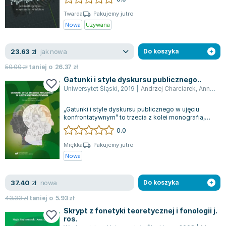
Książki: Psychologia, motywacja
Nauki historyczne - książki
Dan Brown
Książki o naukach politycznych dla studentów
Bolesław Prus
Twarda
Pakujemy jutro
Nowa
Używana
Książki do nauk przyrodniczych dla studentów
Clive Cussler
Książki do nauk społecznych dla studentów
Wanda Chotomska
jak nowa
23.63
zł
Do koszyka
Książki do nauk ścisłych dla studentów
Józef Ignacy Kraszewski
Prawo - książki dla studentów
Clive Staples Lewis
50.00
zł
taniej o
26.37
zł
Technologia żywności - książki
Martyna Wojciechowska
Gatunki i style dyskursu publicznego..
Uniwersytet Śląski
,
2019
|
Andrzej Charciarek
,
Anna Zych
Zarządzanie i marketing - książki
Melissa De la Cruz
Nauka języków obcych - książki
Blanka Lipińska
„Gatunki i style dyskursu publicznego w ujęciu
konfrontatywnym” to trzecia z kolei monografia,
Podręczniki dla nauczycieli - metodyka
Jaś Kapela
która podąża śladami wcześniejszych...
0.0
Repetytoria, testy i materiały pomocnicze
Agatha Christie
Witold Gadowski
Miękka
Pakujemy jutro
Nowa
Jan Pietrzak
Marcin Kowalczyk
nowa
37.40
zł
Do koszyka
Piotr Zychowicz
Joanna Jabłczyńska
43.33
zł
taniej o
5.93
zł
Piotr Kościelny
Skrypt z fonetyki teoretycznej i fonologii j.
ros.
Jan Piński