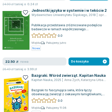
Joseph Murphy
24.90
zł
taniej o
0.24
zł
Jan Sztaudynger
Jednostki języka w systemie i w tekście 2
Wydawnictwo Uniwersytetu Śląskiego
,
2018
|
opracowanie zbiorowe
Aleksander Puszkin
Oscar Wilde
Publikacja przedstawia zróżnicowane podejścia
badawcze w ramach współczesnego
Małgorzata Ohme
językoznawstwa slawistycznego, integrując
0.0
Maddie Ziegler
zarówno tr...
Leszek Czarnecki
Miękka
Pakujemy jutro
Nowa
Joanna Racewicz
Maria Seweryn
nowa
22.50
zł
Do koszyka
Janina Zającówna
Eric Helms
26.49
zł
taniej o
3.99
zł
Anna Prus (oprac.)
Bazgraki. Wśród zwierząt. Kapitan Nauka
Kapitan Nauka
,
2025
|
Anna Zych
,
Katarzyna Urbaniak
,
Nela Mała Reporterka
Agnieszka Maciąg
Bazgraki to fascynująca seria, która łączy
obserwację zwierząt z ciekawymi łamigłówkami,
Barbara Wrzesińska
zapewniając mnóstwo zabawy. W zeszycie cz...
0.0
Terry Pratchett
Virginia Woolf
Miękka
Pakujemy 11.08