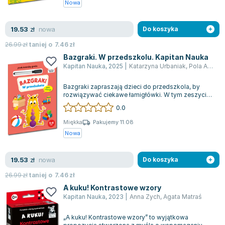
Nowa
Lorraine Warren
Ajahn Brahm
nowa
19.53
zł
Do koszyka
Lucinda Riley
Jacek Walkiewicz
26.99
zł
taniej o
7.46
zł
Bazgraki. W przedszkolu. Kapitan Nauka
Kapitan Nauka
,
2025
|
Katarzyna Urbaniak
,
Pola Augustynowicz
Bazgraki zapraszają dzieci do przedszkola, by
rozwiązywać ciekawe łamigłówki. W tym zeszycie
znajdziesz różnorodne zadania, które...
0.0
Miękka
Pakujemy 11.08
Nowa
nowa
19.53
zł
Do koszyka
26.99
zł
taniej o
7.46
zł
A kuku! Kontrastowe wzory
Kapitan Nauka
,
2023
|
Anna Zych
,
Agata Matraś
„A kuku! Kontrastowe wzory” to wyjątkowa