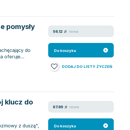
ne pomysły
nowa
56.12
zł
zachęcający do
Do koszyka
a oferuje
DODAJ DO LISTY ŻYCZEŃ
j klucz do
nowa
67.89
zł
Rozmowy z duszą",
Do koszyka