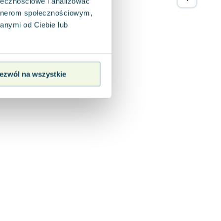
ołecznościowe i analizować
artnerom społecznościowym,
anymi od Ciebie lub
ezwól na wszystkie