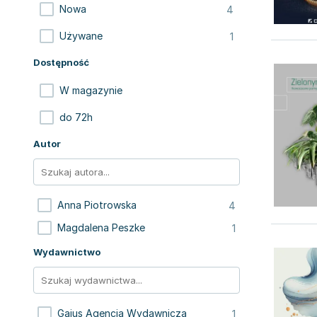
4
Nowa
1
Używane
Dostępność
W magazynie
do 72h
Autor
4
Anna Piotrowska
1
Magdalena Peszke
Wydawnictwo
1
Gajus Agencja Wydawnicza