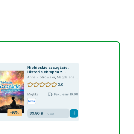
Niebieskie szczęście.
Historia chłopca z
dysfunkcjami
Anna Piotrowska
,
Magdalena Peszke
0.0
Miękka
Pakujemy 10.08
Nowa
-5%
39.86 zł
nowa