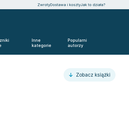
Zwroty
Dostawa i koszty
Jak to działa?
zniki
Inne
Popularni
e
kategorie
autorzy
Zobacz książki