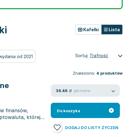
ki
Kafelki
Lista
Sortuj:
Trafność
wydania od 2021
Znaleziono:
4
produktów
jne
jak nowa
36.46
zł
ie finansów,
Do koszyka
ptowaluta, której
DODAJ DO LISTY ŻYCZEŃ