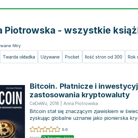
 Piotrowska - wszystkie książ
wane filtry
Twarda okładka
Używane
Pocket
Ilość stron od 300
Rok 
Bitcoin. Płatnicze i inwestycy
zastosowania kryptowaluty
CeDeWu
,
2018
|
Anna Piotrowska
Bitcoin stał się znaczącym zjawiskiem w świec
zyskując globalne uznanie jako pionierska kry
powodzeni...
0.0
Miękka
Pakujemy dzisiaj