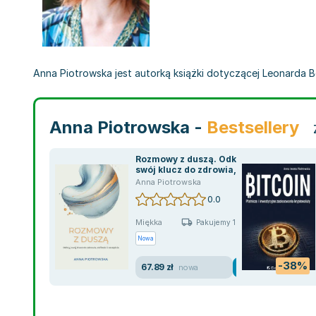
Anna Piotrowska jest autorką książki dotyczącej Leonarda Ber
Anna Piotrowska -
Bestsellery
Rozmowy z duszą. Odkryj
swój klucz do zdrowia,
obfitości i szczęścia
Anna Piotrowska
0.0
Miękka
Pakujemy 10.08
Nowa
-38%
67.89 zł
nowa