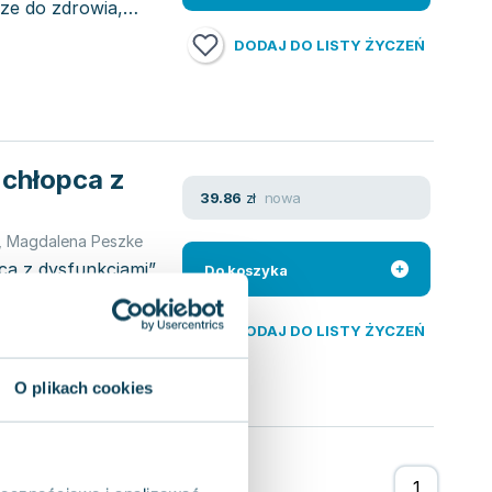
ze do zdrowia,
DODAJ DO LISTY ŻYCZEŃ
 chłopca z
nowa
39.86
zł
,
Magdalena Peszke
pca z dysfunkcjami”
Do koszyka
eszke, mamy
DODAJ DO LISTY ŻYCZEŃ
O plikach cookies