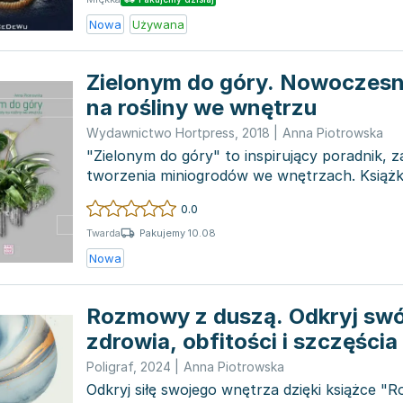
Nowa
Używana
Zielonym do góry. Nowoczes
na rośliny we wnętrzu
Wydawnictwo Hortpress
,
2018
|
Anna Piotrowska
"Zielonym do góry" to inspirujący poradnik, 
tworzenia miniogrodów we wnętrzach. Książk
alternatywne rozwią...
0.0
Pakujemy 10.08
Twarda
Nowa
Rozmowy z duszą. Odkryj swó
zdrowia, obfitości i szczęścia
Poligraf
,
2024
|
Anna Piotrowska
Odkryj siłę swojego wnętrza dzięki książce "