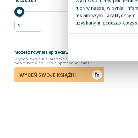
Ilość stron
Wykorzystujemy pliki cookie 
ruch w naszej witrynie. Inf
reklamowym i analitycznym. 
uzyskanymi podczas korzysta
Możesz również sprzedawać ksiązki!
Wyceń swoją biblioteczkę teraz. Odkupimy i
odbierzemy od Ciebie sprzedane książki.
WYCEŃ SWOJE KSIĄŻKI