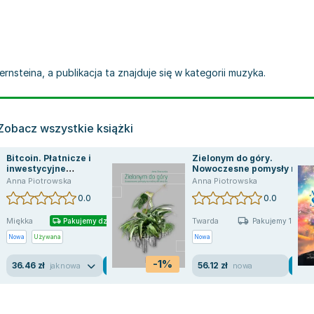
nsteina, a publikacja ta znajduje się w kategorii muzyka.
Zobacz wszystkie książki
Bitcoin. Płatnicze i
Zielonym do góry.
inwestycyjne
Nowoczesne pomysły na
zastosowania
rośliny we wnętrzu
Anna Piotrowska
Anna Piotrowska
kryptowaluty
0.0
0.0
Miękka
Twarda
Pakujemy dzisiaj
Pakujemy 10.08
Nowa
Używana
Nowa
-1%
36.46 zł
56.12 zł
jak nowa
nowa