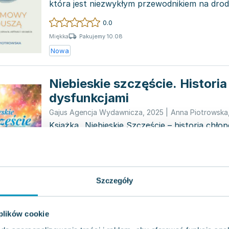
która jest niezwykłym przewodnikiem na drod
szczęścia...
0.0
Pakujemy 10.08
Miękka
Nowa
Niebieskie szczęście. Historia
dysfunkcjami
Gajus Agencja Wydawnicza
,
2025
|
Anna Piotrowska
Książka „Niebieskie Szczęście – historia chło
narodziła się dzięki współpracy Magdaleny P
Ksawerego,...
0.0
Pakujemy 10.08
Miękka
Szczegóły
Nowa
 plików cookie