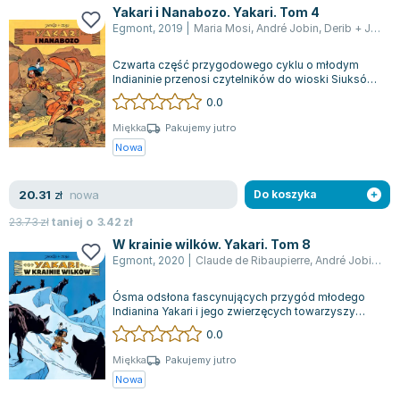
Yakari i Nanabozo. Yakari. Tom 4
Egmont
,
2019
|
Maria Mosi
,
André Jobin
,
Derib + Job
Czwarta część przygodowego cyklu o młodym
Indianinie przenosi czytelników do wioski Siuksów,
gdzie niespodziewanie zjawia się podr...
0.0
Miękka
Pakujemy jutro
Nowa
nowa
20.31
zł
Do koszyka
23.73
zł
taniej o
3.42
zł
W krainie wilków. Yakari. Tom 8
Egmont
,
2020
|
Claude de Ribaupierre
,
André Jobin
,
Do
Ósma odsłona fascynujących przygód młodego
Indianina Yakari i jego zwierzęcych towarzyszy
kontynuuje tradycję pełną emocji i fanta...
0.0
Miękka
Pakujemy jutro
Nowa