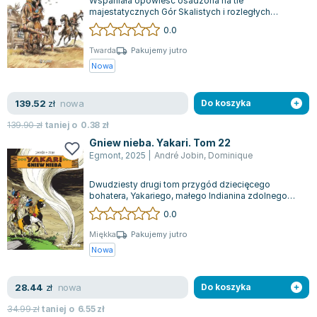
Wspaniała opowieść osadzona na tle
majestatycznych Gór Skalistych i rozległych
Wielkich Równin śledzi losy rodziny Longwayów:
0.0
Budd...
Twarda
Pakujemy jutro
Nowa
nowa
139.52
zł
Do koszyka
139.90
zł
taniej o
0.38
zł
Gniew nieba. Yakari. Tom 22
Egmont
,
2025
|
André Jobin
,
Dominique
Dwudziesty drugi tom przygód dziecięcego
bohatera, Yakariego, małego Indianina zdolnego
rozumieć mowę zwierząt, oraz jego wiernego...
0.0
Miękka
Pakujemy jutro
Nowa
nowa
28.44
zł
Do koszyka
34.99
zł
taniej o
6.55
zł