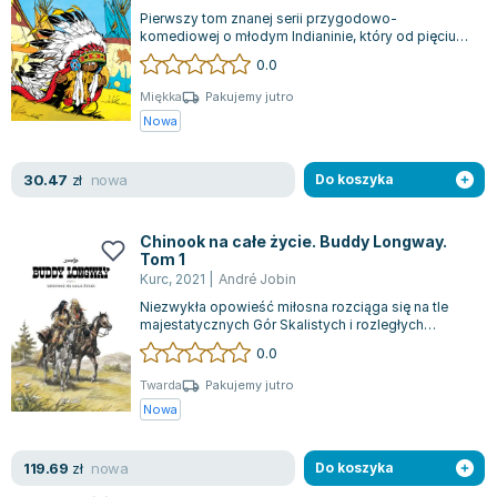
Pierwszy tom znanej serii przygodowo-
komediowej o młodym Indianinie, który od pięciu
dekad cieszy się niesłabnącą popularnością. C...
0.0
Miękka
Pakujemy jutro
Nowa
nowa
30.47
zł
Do koszyka
Chinook na całe życie. Buddy Longway.
Tom 1
Kurc
,
2021
|
André Jobin
Niezwykła opowieść miłosna rozciąga się na tle
majestatycznych Gór Skalistych i rozległych
Wielkich Równin. Śledzimy burzliwe losy...
0.0
Twarda
Pakujemy jutro
Nowa
nowa
119.69
zł
Do koszyka