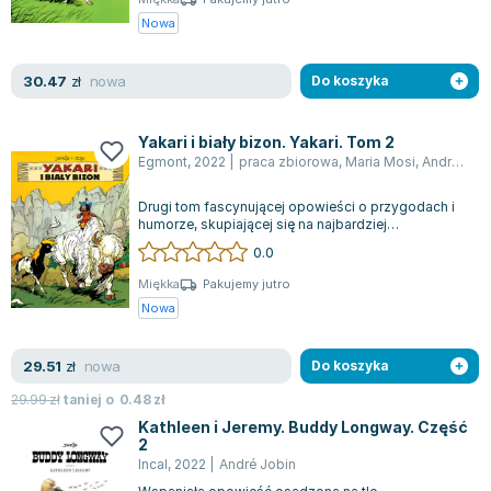
Nowa
nowa
30.47
zł
Do koszyka
Yakari i biały bizon. Yakari. Tom 2
Egmont
,
2022
|
praca zbiorowa
,
Maria Mosi
,
André Jobin
Drugi tom fascynującej opowieści o przygodach i
humorze, skupiającej się na najbardziej
rozpoznawalnym indiańskim bohaterze komiks...
0.0
Miękka
Pakujemy jutro
Nowa
nowa
29.51
zł
Do koszyka
29.99
zł
taniej o
0.48
zł
Kathleen i Jeremy. Buddy Longway. Część
2
Incal
,
2022
|
André Jobin