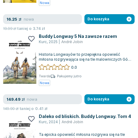
Książki: Psychologia, motywacja
Nauki historyczne - książki
Dan Brown
Nowa
Książki o naukach politycznych dla studentów
Bolesław Prus
Książki do nauk przyrodniczych dla studentów
Clive Cussler
nowa
16.25
zł
Do koszyka
Książki do nauk społecznych dla studentów
Wanda Chotomska
19.99
zł
taniej o
3.74
zł
Książki do nauk ścisłych dla studentów
Józef Ignacy Kraszewski
Buddy Longway 5 Na zawsze razem
Prawo - książki dla studentów
Clive Staples Lewis
Kurc
,
2025
|
André Jobin
Technologia żywności - książki
Martyna Wojciechowska
Historia Longwayów to przepiękna opowieść
Zarządzanie i marketing - książki
Melissa De la Cruz
miłosna rozgrywająca się na tle malowniczych Gór
Nauka języków obcych - książki
Blanka Lipińska
Skalistych i rozległych Wielkich Równin...
0.0
Podręczniki dla nauczycieli - metodyka
Jaś Kapela
Twarda
Pakujemy jutro
Repetytoria, testy i materiały pomocnicze
Agatha Christie
Nowa
Witold Gadowski
Jan Pietrzak
nowa
149.49
zł
Do koszyka
Marcin Kowalczyk
149.90
zł
taniej o
0.41
zł
Piotr Zychowicz
Daleko od bliskich. Buddy Longway. Tom 4
Joanna Jabłczyńska
Kurc
,
2024
|
André Jobin
Piotr Kościelny
Ta epicka opowieść miłosna rozgrywa się na tle
Jan Piński