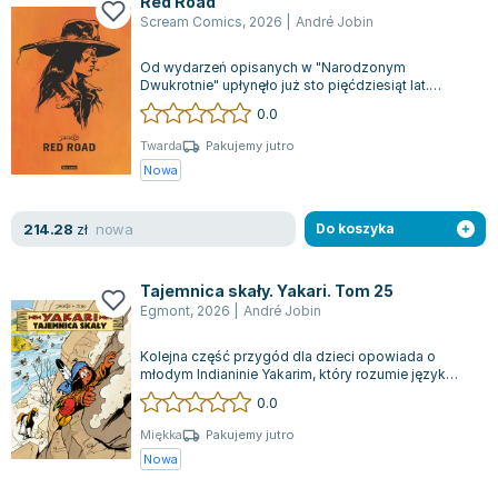
Red Road
Joseph Murphy
Scream Comics
,
2026
|
André Jobin
Jan Sztaudynger
Od wydarzeń opisanych w "Narodzonym
Aleksander Puszkin
Dwukrotnie" upłynęło już sto pięćdziesiąt lat.
Oscar Wilde
Indianie zostali przesiedleni do rezerwatów, gd...
0.0
Małgorzata Ohme
Twarda
Pakujemy jutro
Maddie Ziegler
Nowa
Leszek Czarnecki
Joanna Racewicz
nowa
214.28
zł
Do koszyka
Maria Seweryn
Janina Zającówna
Tajemnica skały. Yakari. Tom 25
Eric Helms
Egmont
,
2026
|
André Jobin
Anna Prus (oprac.)
Kolejna część przygód dla dzieci opowiada o
Nela Mała Reporterka
młodym Indianinie Yakarim, który rozumie język
Agnieszka Maciąg
zwierząt, oraz jego odważnym koniku Mał...
0.0
Barbara Wrzesińska
Miękka
Pakujemy jutro
Terry Pratchett
Nowa
Virginia Woolf