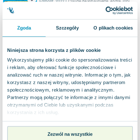
Egmont
,
2022
|
Claude de Ribaupierre
,
André Jobin
,
Do
Tom czternasty serii o małym Indianinie, który
rozumie mowę zwierząt, przedstawia fascynujące
przygody, w które wplątuje się wraz...
0.0
Zgoda
Szczegóły
O plikach cookies
Miękka
Pakujemy jutro
Nowa
Niniejsza strona korzysta z plików cookie
nowa
30.47
zł
Do koszyka
Wykorzystujemy pliki cookie do spersonalizowania treści
i reklam, aby oferować funkcje społecznościowe i
analizować ruch w naszej witrynie. Informacje o tym, jak
Demon lasu. Yakari. Tom 20
korzystasz z naszej witryny, udostępniamy partnerom
Egmont
,
2024
|
praca zbiorowa
,
André Jobin
,
Dominique
społecznościowym, reklamowym i analitycznym.
Dwudziesty tom przygód Yakariego, młodego
Partnerzy mogą połączyć te informacje z innymi danymi
Indianina, który potrafi rozmawiać ze zwierzętami,
otrzymanymi od Ciebie lub uzyskanymi podczas
oraz jego wiernego konia Małego Pioru...
0.0
korzystania z ich usług.
Miękka
Pakujemy jutro
Nowa
Zezwól na wszystkie