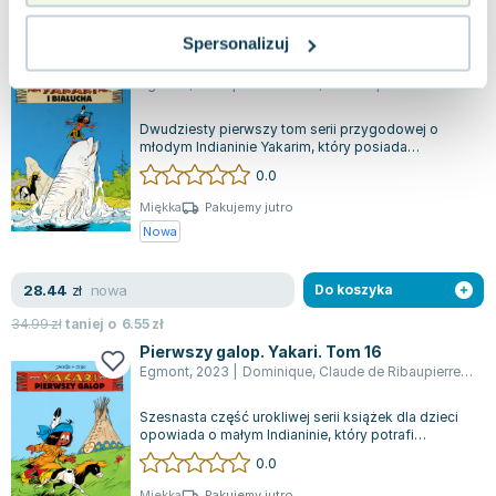
nowa
28.44
zł
Do koszyka
34.99
zł
taniej o
6.55
zł
Spersonalizuj
Yakari i białucha. Yakari. Tom 21
Egmont
,
2025
|
André Jobin
,
Dominique
Dwudziesty pierwszy tom serii przygodowej o
młodym Indianinie Yakarim, który posiada
niezwykłą zdolność rozmawiania ze zwierzętami...
0.0
Miękka
Pakujemy jutro
Nowa
nowa
28.44
zł
Do koszyka
34.99
zł
taniej o
6.55
zł
Pierwszy galop. Yakari. Tom 16
Egmont
,
2023
|
Dominique
,
Claude de Ribaupierre
,
Mari
Szesnasta część urokliwej serii książek dla dzieci
opowiada o małym Indianinie, który potrafi
porozumiewać się z zwierzętami, oraz...
0.0
Miękka
Pakujemy jutro