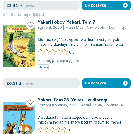
Lorraine Warren
nowa
28.44
zł
Do koszyka
Ajahn Brahm
34.99
zł
taniej o
6.55
zł
Lucinda Riley
Yakari i obcy. Yakari. Tom 7
Jacek Walkiewicz
Egmont
,
2020
|
Maria Mosi
,
André Jobin
,
Dominique
Siódma część przygodowo-humorystycznych
historii o dzielnym Indianinie imieniem Yakari oraz
jego zwierzęcych towarzyszach zaprasza...
0.0
Miękka
Pakujemy jutro
Nowa
nowa
20.31
zł
Do koszyka
Yakari. Tom 23. Yakari i widłorogi
Egmont Komiksy
,
2025
|
André Jobin
,
Dominique
Dwudziesta trzecia część serii opowieści o
młodym Indianinie, który potrafi rozumieć mowę
zwierząt, zabiera dzieci w kolejną przyg...
0.0