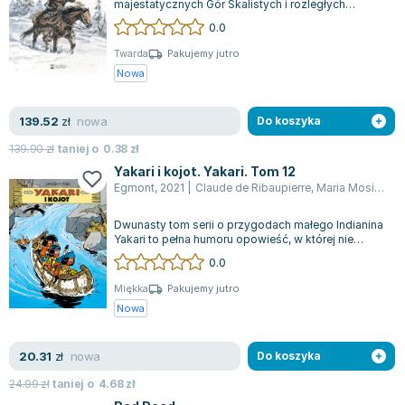
majestatycznych Gór Skalistych i rozległych
Zygmunt Freud
Wielkich Równin. Poznajemy losy rodziny...
0.0
Agata Passent
Twarda
Pakujemy jutro
Michel Moran
Nowa
Maciej Orłoś
Jo Nesbo
nowa
139.52
zł
Do koszyka
Katarzyna Miller
139.90
zł
taniej o
0.38
zł
Antoine de Saint Exupery
Yakari i kojot. Yakari. Tom 12
Lew Tołstoj
Egmont
,
2021
|
Claude de Ribaupierre
,
Maria Mosi
,
Andr
Mark Twain
Dwunasty tom serii o przygodach małego Indianina
Marcin Meller
Yakari to pełna humoru opowieść, w której nie
Paulina Młynarska
brakuje emocji i niezwykłych wydarz...
0.0
ks. Piotr Pawlukiewicz
Miękka
Pakujemy jutro
Jarosław Sokołowski
Nowa
Piotr Latocha
Michael Scott
nowa
20.31
zł
Do koszyka
Piotr Semka
24.99
zł
taniej o
4.68
zł
Jarosław Iwaszkiewicz