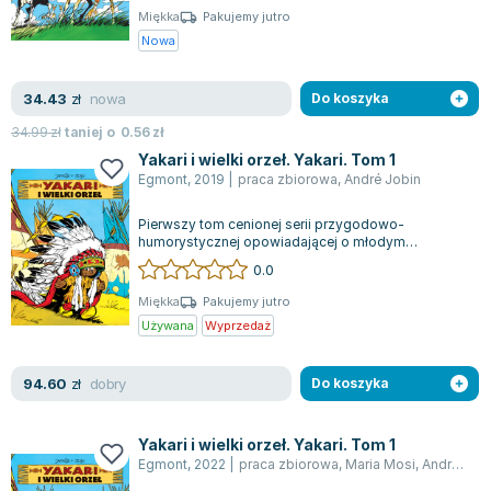
Miękka
Pakujemy jutro
Nowa
nowa
34.43
zł
Do koszyka
34.99
zł
taniej o
0.56
zł
Yakari i wielki orzeł. Yakari. Tom 1
Egmont
,
2019
|
praca zbiorowa
,
André Jobin
Pierwszy tom cenionej serii przygodowo-
humorystycznej opowiadającej o młodym
Indianinie z plemienia Siuksów cieszy się
0.0
popularnośc...
Miękka
Pakujemy jutro
Używana
Wyprzedaż
dobry
94.60
zł
Do koszyka
Yakari i wielki orzeł. Yakari. Tom 1
Egmont
,
2022
|
praca zbiorowa
,
Maria Mosi
,
André Jobin