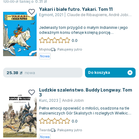
120.00
zł
taniej o
0.31
zł
Yakari i białe futro. Yakari. Tom 11
Egmont
,
2021
|
Claude de Ribaupierre
,
André Jobin
,
Dom
Jedenasty tom przygód o małym Indianinie i jego
odważnym koniu oferuje kolejną porcję
niezwykłych wydarzeń. Śmiały Kruk, wojownik...
0.0
Miękka
Pakujemy jutro
Nowa
nowa
25.38
zł
Do koszyka
Ludzkie szaleństwo. Buddy Longway. Tom
3
Kurc
,
2023
|
André Jobin
Pełna emocji opowieść o miłości, osadzona na tle
malowniczych Gór Skalistych i rozległych Wielkich
Równin, ukazuje losy rodziny Lo...
0.0
Twarda
Pakujemy jutro
Nowa