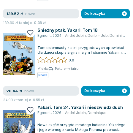
nowa
139.52
zł
Do koszyka
139.90
zł
taniej o
0.38
zł
Śnieżny ptak. Yakari. Tom 18
Egmont
,
2024
|
André Jobin
,
Derib + Job
,
Dominique
Tom osiemnasty z serii przygodowych opowieści
dla dzieci skupia się na małym Indianinie Yakarim,
który potrafi rozmawiać ze zwierz...
0.0
Miękka
Pakujemy jutro
Nowa
nowa
28.44
zł
Do koszyka
34.99
zł
taniej o
6.55
zł
Yakari. Tom 24. Yakari i niedźwiedź duch
Egmont
,
2026
|
André Jobin
,
Dominique
Nowa część przygód młodego Indianina Yakariego
i jego wiernego konia Małego Pioruna przenosi