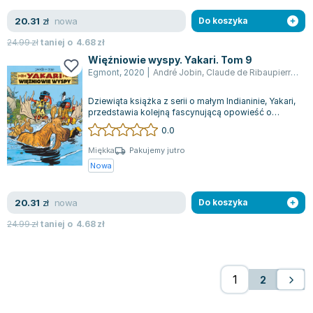
nowa
20.31
zł
Do koszyka
24.99
zł
taniej o
4.68
zł
Więźniowie wyspy. Yakari. Tom 9
Egmont
,
2020
|
André Jobin
,
Claude de Ribaupierre
,
Ma
Dziewiąta książka z serii o małym Indianinie, Yakari,
przedstawia kolejną fascynującą opowieść o
przyjaźni i odwadze. Yakari, wraz...
0.0
Miękka
Pakujemy jutro
Nowa
nowa
20.31
zł
Do koszyka
24.99
zł
taniej o
4.68
zł
2