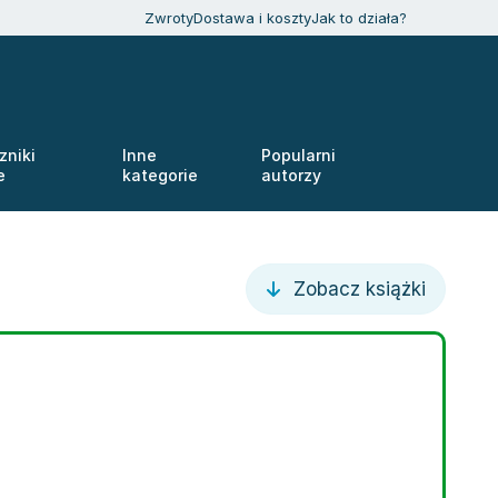
Zwroty
Dostawa i koszty
Jak to działa?
zniki
Inne
Popularni
e
kategorie
autorzy
Zobacz książki