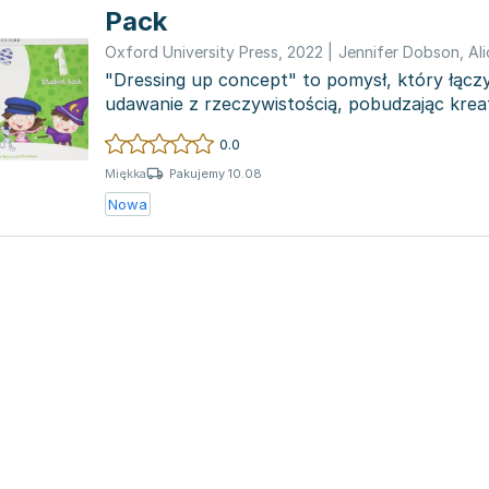
Pack
Oxford University Press
,
2022
|
Jennifer Dobson
,
Al
"Dressing up concept" to pomysł, który łąc
udawanie z rzeczywistością, pobudzając krea
każdej jednostc...
0.0
Pakujemy 10.08
Miękka
Nowa