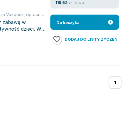
nowa
118.62
zł
icia Vazquez
,
opracowanie zbiorowe
zy zabawę w
Do koszyka
tywność dzieci. W
DODAJ DO LISTY ŻYCZEŃ