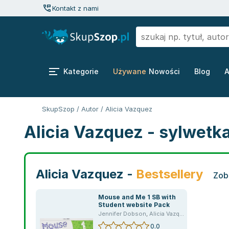
Kontakt z nami
Kategorie
Używane
Nowości
Blog
A
SkupSzop
/
Autor
/
Alicia Vazquez
Alicia Vazquez - sylwetk
Alicia Vazquez -
Bestsellery
Zob
Mouse and Me 1 SB with
Student website Pack
Jennifer Dobson
,
Alicia Vazquez
,
opracowanie
0.0