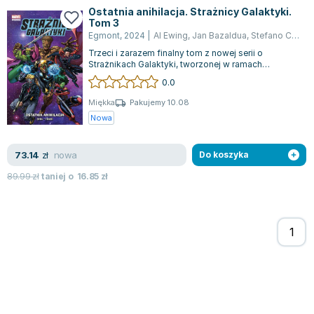
Ostatnia anihilacja. Strażnicy Galaktyki.
Tom 3
Egmont
,
2024
|
Al Ewing
,
Jan Bazaldua
,
Stefano Caselli
Trzeci i zarazem finalny tom z nowej serii o
Strażnikach Galaktyki, tworzonej w ramach
inicjatywy Marvel Fresh, przynosi ekscytują...
0.0
Miękka
Pakujemy 10.08
Nowa
nowa
73.14
zł
Do koszyka
89.99
zł
taniej o
16.85
zł