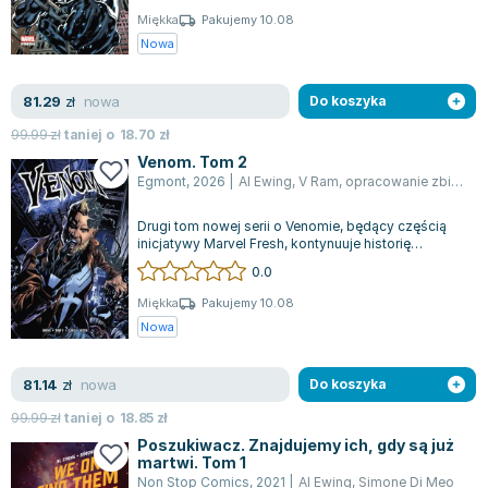
Miękka
Pakujemy 10.08
Zygmunt Freud
Nowa
Agata Passent
Michel Moran
nowa
81.29
zł
Do koszyka
Maciej Orłoś
99.99
Jo Nesbo
zł
taniej o
18.70
zł
Venom. Tom 2
Katarzyna Miller
Egmont
,
2026
|
Al Ewing
,
V Ram
,
opracowanie zbiorowe
Antoine de Saint Exupery
Lew Tołstoj
Drugi tom nowej serii o Venomie, będący częścią
inicjatywy Marvel Fresh, kontynuuje historię
Mark Twain
Eddiego Brocka, pierwszego Venoma, kt...
0.0
Marcin Meller
Miękka
Pakujemy 10.08
Paulina Młynarska
Nowa
ks. Piotr Pawlukiewicz
Jarosław Sokołowski
nowa
81.14
zł
Do koszyka
Piotr Latocha
99.99
Michael Scott
zł
taniej o
18.85
zł
Poszukiwacz. Znajdujemy ich, gdy są już
Piotr Semka
martwi. Tom 1
Jarosław Iwaszkiewicz
Non Stop Comics
,
2021
|
Al Ewing
,
Simone Di Meo