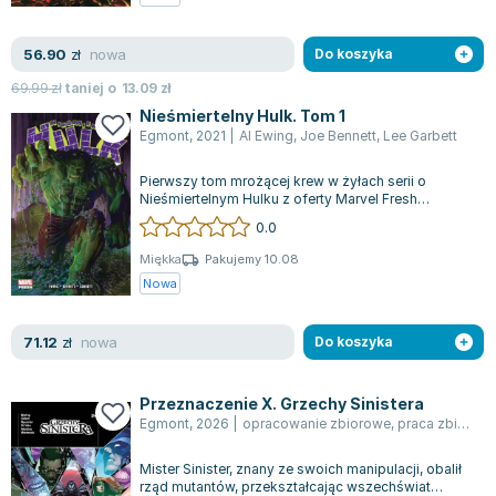
nowa
56.90
zł
Do koszyka
69.99
zł
taniej o
13.09
zł
Nieśmiertelny Hulk. Tom 1
Egmont
,
2021
|
Al Ewing
,
Joe Bennett
,
Lee Garbett
Pierwszy tom mrożącej krew w żyłach serii o
Nieśmiertelnym Hulku z oferty Marvel Fresh
wprowadza nas w pełne napięcia przygody Bru...
0.0
Miękka
Pakujemy 10.08
Nowa
nowa
71.12
zł
Do koszyka
Przeznaczenie X. Grzechy Sinistera
Egmont
,
2026
|
opracowanie zbiorowe
,
praca zbiorowa
Mister Sinister, znany ze swoich manipulacji, obalił
rząd mutantów, przekształcając wszechświat