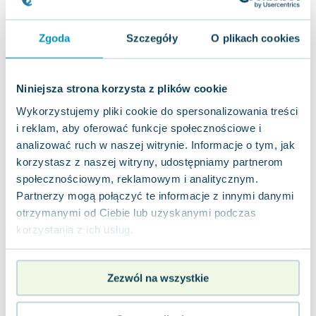
nowa
50.79
zł
Do koszyka
Zgoda
Szczegóły
O plikach cookies
Nieśmiertelny Hulk. Tom 5
Egmont
,
2024
|
Joe Bennett
,
Jacek Żuławnik
,
Al Ewing
Piąty tom serii o Nieśmiertelnym Hulku, wydany w
Niniejsza strona korzysta z plików cookie
ramach Marvel Fresh, przynosi kolejną dawkę
emocjonującej grozy. Hulk, pozostawio...
Wykorzystujemy pliki cookie do spersonalizowania treści
0.0
i reklam, aby oferować funkcje społecznościowe i
Miękka
Pakujemy 10.08
analizować ruch w naszej witrynie. Informacje o tym, jak
Nowa
korzystasz z naszej witryny, udostępniamy partnerom
społecznościowym, reklamowym i analitycznym.
nowa
73.14
zł
Do koszyka
Partnerzy mogą połączyć te informacje z innymi danymi
89.99
zł
taniej o
16.85
zł
otrzymanymi od Ciebie lub uzyskanymi podczas
Nie cofniemy się o krok. Strażnicy
korzystania z ich usług.
Galaktyki. Tom 2
Egmont
,
2023
|
Marcio Takara
,
Juann Cabal
,
Al Ewing
Drugi tom najnowszej serii poświęconej Strażnikom
Zezwól na wszystkie
Galaktyki, wydanej w ramach Marvel Fresh, oferuje
fascynujące zwroty akcji i nie...
0.0