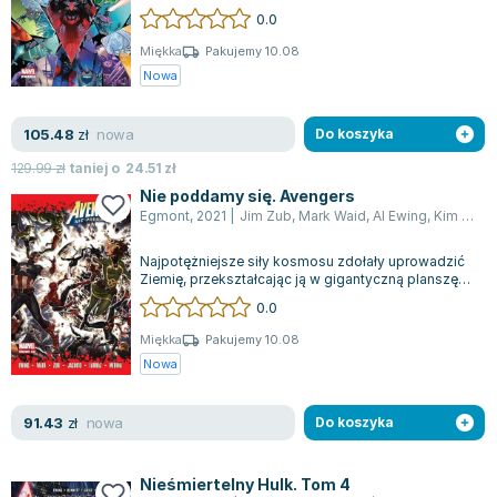
według swojej wizji w ciemną, auto...
0.0
Miękka
Pakujemy 10.08
Nowa
nowa
105.48
zł
Do koszyka
129.99
zł
taniej o
24.51
zł
Nie poddamy się. Avengers
Egmont
,
2021
|
Jim Zub
,
Mark Waid
,
Al Ewing
,
Kim Jacinto
Najpotężniejsze siły kosmosu zdołały uprowadzić
Ziemię, przekształcając ją w gigantyczną planszę
do gry. Avengers nie mają jednak...
0.0
Miękka
Pakujemy 10.08
Nowa
nowa
91.43
zł
Do koszyka
Nieśmiertelny Hulk. Tom 4