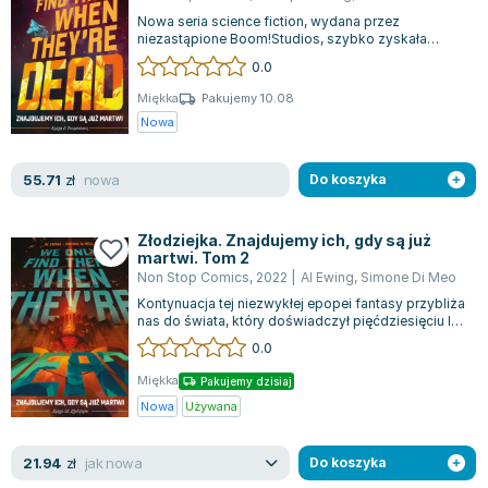
Joseph Murphy
Nowa seria science fiction, wydana przez
niezastąpione Boom!Studios, szybko zyskała
Jan Sztaudynger
uznanie zarówno krytyków, jak i czytelników. Z...
0.0
Aleksander Puszkin
Miękka
Pakujemy 10.08
Oscar Wilde
Nowa
Małgorzata Ohme
Maddie Ziegler
nowa
55.71
zł
Do koszyka
Leszek Czarnecki
Joanna Racewicz
Złodziejka. Znajdujemy ich, gdy są już
Maria Seweryn
martwi. Tom 2
Janina Zającówna
Non Stop Comics
,
2022
|
Al Ewing
,
Simone Di Meo
Eric Helms
Kontynuacja tej niezwykłej epopei fantasy przybliża
nas do świata, który doświadczył pięćdziesięciu lat
Anna Prus (oprac.)
burzliwych zmian od wydarz...
0.0
Nela Mała Reporterka
Miękka
Pakujemy dzisiaj
Agnieszka Maciąg
Nowa
Używana
Barbara Wrzesińska
Terry Pratchett
jak nowa
21.94
zł
Do koszyka
Virginia Woolf