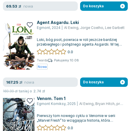
Książki: Psychologia, motywacja
Nauki historyczne - książki
Dan Brown
nowa
69.53
zł
Do koszyka
Książki o naukach politycznych dla studentów
Bolesław Prus
Książki do nauk przyrodniczych dla studentów
Clive Cussler
Agent Asgardu. Loki
Książki do nauk społecznych dla studentów
Wanda Chotomska
Egmont
,
2024
|
Al Ewing
,
Jorge Coelho
,
Lee Garbett
Książki do nauk ścisłych dla studentów
Józef Ignacy Kraszewski
Prawo - książki dla studentów
Clive Staples Lewis
Loki, bóg psot, powraca w roli jeszcze bardziej
przebiegłego i potężnego agenta Asgardii. W tej
Technologia żywności - książki
Martyna Wojciechowska
wyjątkowej serii, Loki działa na z...
0.0
Zarządzanie i marketing - książki
Melissa De la Cruz
Twarda
Pakujemy 10.08
Nauka języków obcych - książki
Blanka Lipińska
Nowa
Podręczniki dla nauczycieli - metodyka
Jaś Kapela
Repetytoria, testy i materiały pomocnicze
Agatha Christie
nowa
167.25
zł
Do koszyka
Witold Gadowski
169.99
Jan Pietrzak
zł
taniej o
2.74
zł
Venom. Tom 1
Marcin Kowalczyk
Egmont Komiksy
,
2025
|
Al Ewing
,
Bryan Hitch
,
praca zbiorowa
Piotr Zychowicz
Joanna Jabłczyńska
Pierwszy tom nowego cyklu o Venomie w serii
„Marvel Fresh” to wciągająca historia, która
Piotr Kościelny
przynosi ze sobą wiele emocji i nieoczeki...
0.0
Jan Piński