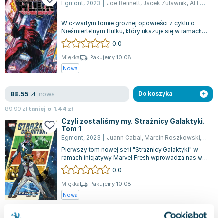
Egmont
,
2023
|
Joe Bennett
,
Jacek Żuławnik
,
Al Ewing
W czwartym tomie groźnej opowieści z cyklu o
Nieśmiertelnym Hulku, który ukazuje się w ramach
serii Marvel Fresh, pojawia się nowa...
0.0
Miękka
Pakujemy 10.08
Nowa
nowa
88.55
zł
Do koszyka
89.99
zł
taniej o
1.44
zł
Czyli zostaliśmy my. Strażnicy Galaktyki.
Tom 1
Egmont
,
2023
|
Juann Cabal
,
Marcin Roszkowski
,
Al Ew
Pierwszy tom nowej serii "Strażnicy Galaktyki" w
ramach inicjatywy Marvel Fresh wprowadza nas w
świat, który z pewnością przyciągn...
0.0
Miękka
Pakujemy 10.08
Nowa