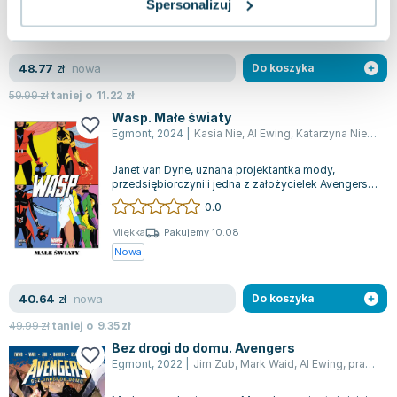
Miękka
Pakujemy 10.08
Spersonalizuj
Nowa
nowa
48.77
zł
Do koszyka
59.99
zł
taniej o
11.22
zł
Wasp. Małe światy
Egmont
,
2024
|
Kasia Nie
,
Al Ewing
,
Katarzyna Niemczyk
Janet van Dyne, uznana projektantka mody,
przedsiębiorczyni i jedna z założycielek Avengers,
prowadzi życie pełne wyzwań, z liczny...
0.0
Miękka
Pakujemy 10.08
Nowa
nowa
40.64
zł
Do koszyka
49.99
zł
taniej o
9.35
zł
Bez drogi do domu. Avengers
Egmont
,
2022
|
Jim Zub
,
Mark Waid
,
Al Ewing
,
praca zbiorowa