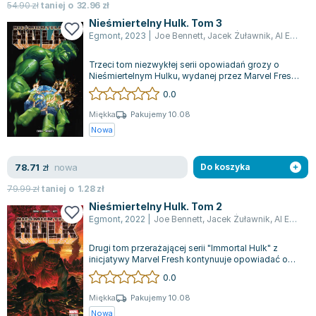
54.90
Lorraine Warren
zł
taniej o
32.96
zł
Nieśmiertelny Hulk. Tom 3
Ajahn Brahm
Egmont
,
2023
|
Joe Bennett
,
Jacek Żuławnik
,
Al Ewing
,
Lucinda Riley
Jacek Walkiewicz
Trzeci tom niezwykłej serii opowiadań grozy o
Nieśmiertelnym Hulku, wydanej przez Marvel Fresh,
przenosi nas do świata, gdzie Gene...
0.0
Miękka
Pakujemy 10.08
Nowa
nowa
78.71
zł
Do koszyka
79.99
zł
taniej o
1.28
zł
Nieśmiertelny Hulk. Tom 2
Egmont
,
2022
|
Joe Bennett
,
Jacek Żuławnik
,
Al Ewing
,
Drugi tom przerażającej serii "Immortal Hulk" z
inicjatywy Marvel Fresh kontynuuje opowiadać o
losach Nieśmiertelnego Hulka, przyw...
0.0
Miękka
Pakujemy 10.08
Nowa