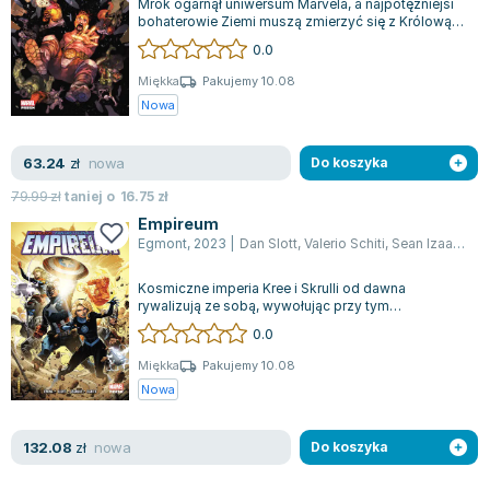
Mrok ogarnął uniwersum Marvela, a najpotężniejsi
bohaterowie Ziemi muszą zmierzyć się z Królową
Nocy i jej przerażającym potomstwe...
0.0
Miękka
Pakujemy 10.08
Nowa
nowa
63.24
zł
Do koszyka
79.99
zł
taniej o
16.75
zł
Empireum
Egmont
,
2023
|
Dan Slott
,
Valerio Schiti
,
Sean Izaakse
,
A
Kosmiczne imperia Kree i Skrulli od dawna
rywalizują ze sobą, wywołując przy tym
niszczycielskie konflikty na ogromną skalę. W
0.0
kom...
Miękka
Pakujemy 10.08
Nowa
nowa
132.08
zł
Do koszyka