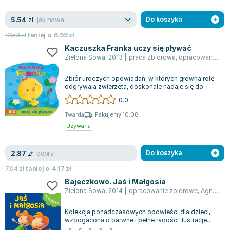
Lorraine Warren
Ajahn Brahm
jak nowa
5.54
zł
Do koszyka
Lucinda Riley
12.53
zł
taniej o
6.99
zł
Jacek Walkiewicz
Kaczuszka Franka uczy się pływać
Zielona Sowa
,
2013
|
praca zbiorowa
,
opracowanie zbiorowe
Zbiór uroczych opowiadań, w których główną rolę
odgrywają zwierzęta, doskonale nadaje się do
wspólnego czytania na głos z najmłods...
0.0
Twarda
Pakujemy 10.08
Używana
dobry
2.87
zł
Do koszyka
7.04
zł
taniej o
4.17
zł
Bajeczkowo. Jaś i Małgosia
Zielona Sowa
,
2014
|
opracowanie zbiorowe
,
Agnieszka Skórzewska
Kolekcja ponadczasowych opowieści dla dzieci,
wzbogacona o barwne i pełne radości ilustracje
autorstwa Marcina Południaka, znanego...