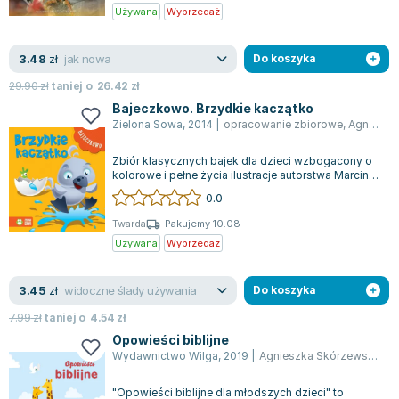
Używana
Wyprzedaż
jak nowa
3.48
zł
Do koszyka
29.90
zł
taniej o
26.42
zł
Bajeczkowo. Brzydkie kaczątko
Zielona Sowa
,
2014
|
opracowanie zbiorowe
,
Agnieszka Skórzewska
Zbiór klasycznych bajek dla dzieci wzbogacony o
kolorowe i pełne życia ilustracje autorstwa Marcina
Południaka, które przywołują n...
0.0
Twarda
Pakujemy 10.08
Używana
Wyprzedaż
widoczne ślady używania
3.45
zł
Do koszyka
7.99
zł
taniej o
4.54
zł
Opowieści biblijne
Wydawnictwo Wilga
,
2019
|
Agnieszka Skórzewska
,
Sk
"Opowieści biblijne dla młodszych dzieci" to