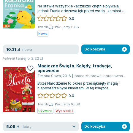
Na stawie wszystkie kaczuszki chętnie pływają,
jednak Frania odczuwa lęk przed wodą i zamiast do
niej wchodzić, woli spędzać czas...
0.0
Twarda
Pakujemy 11.08
Nowa
nowa
10.31
zł
Do koszyka
12.53
zł
taniej o
2.22
zł
Magiczne Święta. Kolędy, tradycje,
opowieści
Zielona Sowa
,
2016
|
praca zbiorowa
,
opracowanie zbiorowe
Boże Narodzenie to okres przesiąknięty magią i
niepowtarzalnym klimatem. W tej książce
znajdziesz bogactwo informacji o tradycjach...
0.0
Twarda
Pakujemy 10.08
Używana
Wyprzedaż
dobry
5.05
zł
Do koszyka