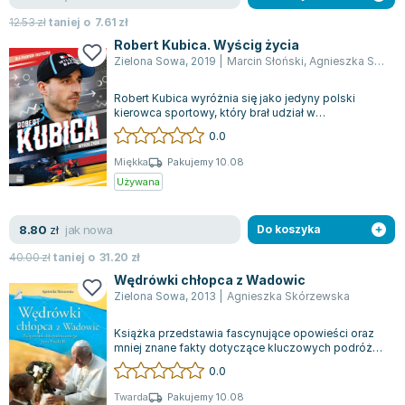
12.53
zł
taniej o
7.61
zł
Robert Kubica. Wyścig życia
Zielona Sowa
,
2019
|
Marcin Słoński
,
Agnieszka Skórzewska
Robert Kubica wyróżnia się jako jedyny polski
kierowca sportowy, który brał udział w
prestiżowych zawodach Formuły 1, przeznaczony...
0.0
Miękka
Pakujemy 10.08
Używana
jak nowa
8.80
zł
Do koszyka
40.00
zł
taniej o
31.20
zł
Wędrówki chłopca z Wadowic
Zielona Sowa
,
2013
|
Agnieszka Skórzewska
Książka przedstawia fascynujące opowieści oraz
mniej znane fakty dotyczące kluczowych podróży i
pielgrzymek Jana Pawła II. Publika...
0.0
Twarda
Pakujemy 10.08