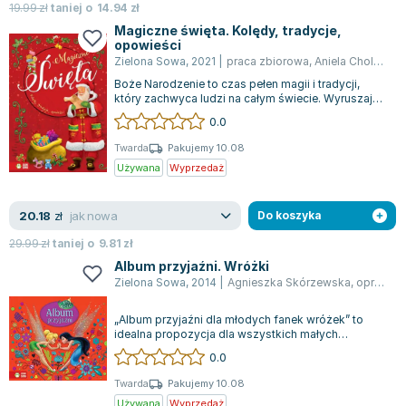
19.99
zł
taniej o
14.94
zł
Magiczne święta. Kolędy, tradycje,
opowieści
Zielona Sowa
,
2021
|
praca zbiorowa
,
Aniela Cholewińska-Szkolik
Boże Narodzenie to czas pełen magii i tradycji,
który zachwyca ludzi na całym świecie. Wyruszając
w podróż po świątecznych obyczaj...
0.0
Twarda
Pakujemy 10.08
Używana
Wyprzedaż
jak nowa
20.18
zł
Do koszyka
29.99
zł
taniej o
9.81
zł
Album przyjaźni. Wróżki
Zielona Sowa
,
2014
|
Agnieszka Skórzewska
,
opracowanie zbiorowe
„Album przyjaźni dla młodych fanek wróżek” to
idealna propozycja dla wszystkich małych
miłośniczek magicznego świata Disney. Książ...
0.0
Twarda
Pakujemy 10.08
Używana
Wyprzedaż