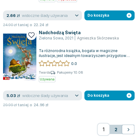
widoczne ślady używania
2.66
zł
Do koszyka
24.90
zł
taniej o
22.24
zł
Nadchodzą Święta
Zielona Sowa
,
2021
|
Agnieszka Skórzewska
Ta różnorodna książka, bogata w magiczne
ilustracje, jest idealnym towarzyszem przygotowań
do Świąt Bożego Narodzenia. Czytelnicy...
0.0
Twarda
Pakujemy 10.08
Używana
widoczne ślady używania
5.03
zł
Do koszyka
29.99
zł
taniej o
24.96
zł
2