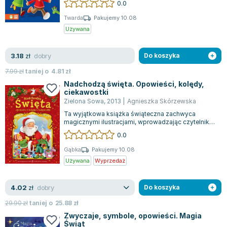
0.0
Twarda
Pakujemy 10.08
Używana
dobry
3.18
zł
Do koszyka
7.99
zł
taniej o
4.81
zł
Nadchodzą święta. Opowieści, kolędy,
ciekawostki
Zielona Sowa
,
2013
|
Agnieszka Skórzewska
Ta wyjątkowa książka świąteczna zachwyca
magicznymi ilustracjami, wprowadzając czytelnika
w niezwykły świat Bożego Narodzenia. W ś...
0.0
Gąbka
Pakujemy 10.08
Używana
Wyprzedaż
dobry
4.02
zł
Do koszyka
29.90
zł
taniej o
25.88
zł
Zwyczaje, symbole, opowieści. Magia
Świąt