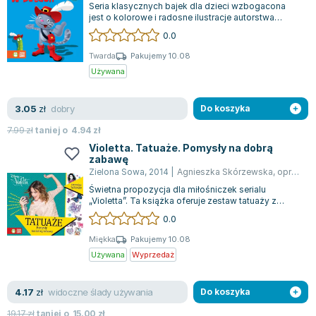
Seria klasycznych bajek dla dzieci wzbogacona
Zygmunt Freud
jest o kolorowe i radosne ilustracje autorstwa
Marcina Południaka, których styl możn...
Agata Passent
0.0
Michel Moran
Twarda
Pakujemy 10.08
Maciej Orłoś
Używana
Jo Nesbo
Katarzyna Miller
dobry
3.05
zł
Do koszyka
Antoine de Saint Exupery
7.99
zł
taniej o
4.94
zł
Lew Tołstoj
Violetta. Tatuaże. Pomysły na dobrą
zabawę
Mark Twain
Zielona Sowa
,
2014
|
Agnieszka Skórzewska
,
opracowanie zbiorowe
Marcin Meller
Świetna propozycja dla miłośniczek serialu
Paulina Młynarska
„Violetta”. Ta książka oferuje zestaw tatuaży z
bohaterami i motywami z ulubionej serii...
ks. Piotr Pawlukiewicz
0.0
Jarosław Sokołowski
Miękka
Pakujemy 10.08
Piotr Latocha
Używana
Wyprzedaż
Michael Scott
Piotr Semka
widoczne ślady używania
4.17
zł
Do koszyka
Jarosław Iwaszkiewicz
19.17
zł
taniej o
15.00
zł