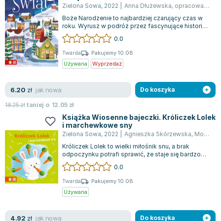
Zielona Sowa
,
2022
|
Anna Dłużewska
,
opracowanie zbiorowe
Boże Narodzenie to najbardziej czarujący czas w
roku. Wyrusz w podróż przez fascynujące historie i
ciekawostki, które łączą się z...
0.0
Twarda
Pakujemy 10.08
Używana
Wyprzedaż
jak nowa
6.20
zł
Do koszyka
18.25
zł
taniej o
12.05
zł
Książka Wiosenne bajeczki. Króliczek Lolek
i marchewkowe sny
Zielona Sowa
,
2022
|
Agnieszka Skórzewska
,
Monika Suska
Króliczek Lolek to wielki miłośnik snu, a brak
odpoczynku potrafi sprawić, że staje się bardzo
marudny. Czy tym razem uda mu się z...
0.0
Twarda
Pakujemy 10.08
Używana
jak nowa
4.92
zł
Do koszyka