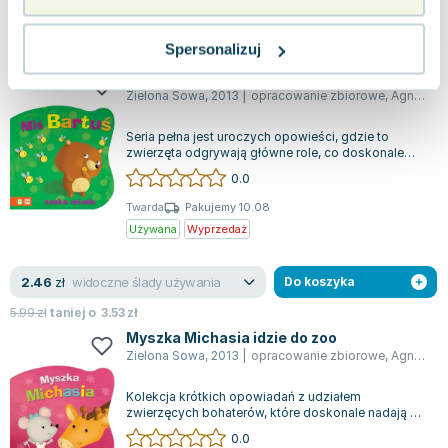
widoczne ślady używania
4.11
zł
Do koszyka
Spersonalizuj
12.99
zł
taniej o
8.88
zł
Miś Bartuś szuka miodu
Zielona Sowa
,
2013
|
opracowanie zbiorowe
,
Agnieszka Skórzewska
Seria pełna jest uroczych opowieści, gdzie to
zwierzęta odgrywają główne role, co doskonale
sprawdza się podczas czytania najmłods...
0.0
Twarda
Pakujemy 10.08
Używana
Wyprzedaż
widoczne ślady używania
2.46
zł
Do koszyka
5.99
zł
taniej o
3.53
zł
Myszka Michasia idzie do zoo
Zielona Sowa
,
2013
|
opracowanie zbiorowe
,
Agnieszka Skórzewska
Kolekcja krótkich opowiadań z udziałem
zwierzęcych bohaterów, które doskonale nadają się
do głośnego czytania najmłodszym. Barwne...
0.0