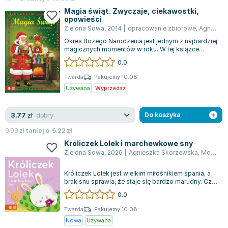
Joseph Murphy
Magia świąt. Zwyczaje, ciekawostki,
opowieści
Jan Sztaudynger
Zielona Sowa
,
2014
|
opracowanie zbiorowe
,
Agnieszka Skórzewska
Aleksander Puszkin
Okres Bożego Narodzenia jest jednym z najbardziej
Oscar Wilde
magicznych momentów w roku. W tej książce
młodzi czytelnicy odkryją, na czym pol...
Małgorzata Ohme
0.0
Maddie Ziegler
Twarda
Pakujemy 10.08
Leszek Czarnecki
Używana
Wyprzedaż
Joanna Racewicz
Maria Seweryn
dobry
3.77
zł
Do koszyka
Janina Zającówna
9.99
zł
taniej o
6.22
zł
Eric Helms
Króliczek Lolek i marchewkowe sny
Anna Prus (oprac.)
Zielona Sowa
,
2026
|
Agnieszka Skórzewska
,
Monika Suska
Nela Mała Reporterka
Króliczek Lolek jest wielkim miłośnikiem spania, a
Agnieszka Maciąg
brak snu sprawia, że staje się bardzo marudny. Czy
tym razem Lolek będzie mógł...
Barbara Wrzesińska
0.0
Terry Pratchett
Twarda
Pakujemy 10.08
Virginia Woolf
Nowa
Używana