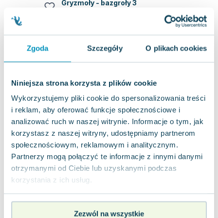
Gryzmoły - bazgroły 3
Zielona Sowa
,
2013
|
praca zbiorowa
,
opracowanie zbiorowe
Czterotomowa seria książek zaprasza dzieci do
interaktywnej zabawy z ilustracjami pełnymi
wyzwań i nieoczekiwanych elementów. Na k...
Zgoda
Szczegóły
O plikach cookies
0.0
Miękka
Pakujemy 10.08
Używana
Niniejsza strona korzysta z plików cookie
Wykorzystujemy pliki cookie do spersonalizowania treści
jak nowa
7.94
zł
Do koszyka
i reklam, aby oferować funkcje społecznościowe i
17.00
zł
taniej o
9.06
zł
analizować ruch w naszej witrynie. Informacje o tym, jak
W przedszkolu. Popatrz i znajdź
korzystasz z naszej witryny, udostępniamy partnerom
Zielona Sowa
,
2013
|
opracowanie zbiorowe
,
Agnieszka Skórzewska
społecznościowym, reklamowym i analitycznym.
Partnerzy mogą połączyć te informacje z innymi danymi
Książka składa się z dużych, bogato zdobionych
ilustracji, które przedstawiają sceny z życia
otrzymanymi od Ciebie lub uzyskanymi podczas
codziennego małego dziecka. Zadaniem...
0.0
korzystania z ich usług.
Twarda
Pakujemy 10.08
Używana
Zezwól na wszystkie