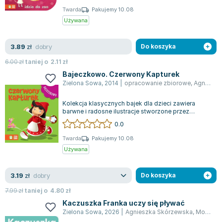
Twarda
Pakujemy 10.08
Używana
dobry
3.89
zł
Do koszyka
6.00
zł
taniej o
2.11
zł
Bajeczkowo. Czerwony Kapturek
Zielona Sowa
,
2014
|
opracowanie zbiorowe
,
Agnieszka Skórzewska
Kolekcja klasycznych bajek dla dzieci zawiera
barwne i radosne ilustracje stworzone przez
Marcina Południaka, autora znanego z pop...
0.0
Twarda
Pakujemy 10.08
Używana
dobry
3.19
zł
Do koszyka
7.99
zł
taniej o
4.80
zł
Kaczuszka Franka uczy się pływać
Zielona Sowa
,
2026
|
Agnieszka Skórzewska
,
Monika Suska