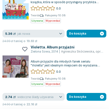
książka, która w sposób przystępny przybliża
najmłodszym kluczowe aspekty chrześcijań...
0.0
Twarda
Pakujemy 10.08
Używana
Wyprzedaż
jak nowa
5.36
zł
Do koszyka
24.99
zł
taniej o
19.63
zł
Violetta. Album przyjaźni
Zielona Sowa
,
2014
|
Agnieszka Skórzewska
,
opracowanie zbiorowe
Album przyjaźni dla młodych fanek serialu
"Violetta" jest idealnym miejscem do wyrażania
kreatywności. Zapewnia wiele stron na zap...
0.0
Twarda
Pakujemy 10.08
Używana
Wyprzedaż
widoczne ślady używania
2.74
zł
Do koszyka
24.90
zł
taniej o
22.16
zł