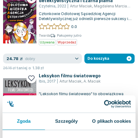
detektywistyczna i czarna plama
Lorraine Warren
Czytelnia
,
2022
|
Artur Maciak
,
Magdalena Marciak
,
Mac
Ajahn Brahm
Członkowie Odlotowej Sąsiedzkiej Agencji
Lucinda Riley
Detektywistycznej już odnieśli pierwsze sukcesy i z
niecierpliwością czekają na pełne prz...
0.0
Jacek Walkiewicz
Twarda
Pakujemy jutro
Używana
Wyprzedaż
dobry
24.78
zł
Do koszyka
26.16
zł
taniej o
1.38
zł
Leksykon filmu światowego
Ibis
,
2017
|
Artur Maciak
,
A. Maciak
"Leksykon filmu światowego" to obowiązkowa
pozycja dla każdego fana kinematografii.
Publikacja przybliża nam sylwetki kilku wybitn...
0.0
Twarda
Pakujemy jutro
Zgoda
Szczegóły
O plikach cookies
Używana