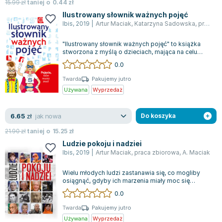
Książki: Psychologia, motywacja
Nauki historyczne - książki
Dan Brown
15.99
zł
taniej o
0.44
zł
Książki o naukach politycznych dla studentów
Bolesław Prus
Ilustrowany słownik ważnych pojęć
Ibis
,
2019
|
Artur Maciak
,
Katarzyna Sadowska
,
praca zbiorowa
Książki do nauk przyrodniczych dla studentów
Clive Cussler
Książki do nauk społecznych dla studentów
Wanda Chotomska
"Ilustrowany słownik ważnych pojęć" to książka
Książki do nauk ścisłych dla studentów
Józef Ignacy Kraszewski
stworzona z myślą o dzieciach, mająca na celu
przybliżenie im skomplikowanych termi...
0.0
Prawo - książki dla studentów
Clive Staples Lewis
Technologia żywności - książki
Martyna Wojciechowska
Twarda
Pakujemy jutro
Używana
Wyprzedaż
Zarządzanie i marketing - książki
Melissa De la Cruz
Nauka języków obcych - książki
Blanka Lipińska
jak nowa
6.65
Podręczniki dla nauczycieli - metodyka
Jaś Kapela
zł
Do koszyka
Repetytoria, testy i materiały pomocnicze
Agatha Christie
21.90
zł
taniej o
15.25
zł
Witold Gadowski
Ludzie pokoju i nadziei
Ibis
,
2019
|
Artur Maciak
,
praca zbiorowa
,
A. Maciak
Jan Pietrzak
Marcin Kowalczyk
Wielu młodych ludzi zastanawia się, co mogliby
Piotr Zychowicz
osiągnąć, gdyby ich marzenia miały moc się
spełnić. Często wyrażają pragnienie stwo...
0.0
Joanna Jabłczyńska
Piotr Kościelny
Twarda
Pakujemy jutro
Używana
Wyprzedaż
Jan Piński