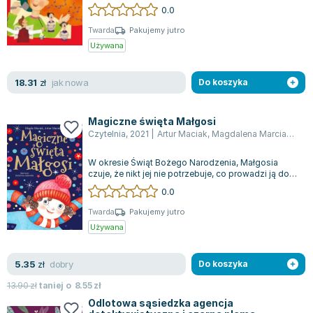
fascynującą podróż przez epoki muzy...
0.0
Joseph Murphy
Jan Sztaudynger
Twarda
Pakujemy jutro
Używana
Aleksander Puszkin
Oscar Wilde
jak nowa
18.31
Małgorzata Ohme
zł
Do koszyka
Maddie Ziegler
Leszek Czarnecki
Magiczne święta Małgosi
Czytelnia
,
2021
|
Artur Maciak
,
Magdalena Marciak
,
Mac
Joanna Racewicz
Maria Seweryn
W okresie Świąt Bożego Narodzenia, Małgosia
Janina Zającówna
czuje, że nikt jej nie potrzebuje, co prowadzi ją do
decyzji o opuszczeniu domu. Jej k...
0.0
Eric Helms
Anna Prus (oprac.)
Twarda
Pakujemy jutro
Używana
Nela Mała Reporterka
Agnieszka Maciąg
dobry
5.35
Barbara Wrzesińska
zł
Do koszyka
Terry Pratchett
13.90
zł
taniej o
8.55
zł
Virginia Woolf
Odlotowa sąsiedzka agencja