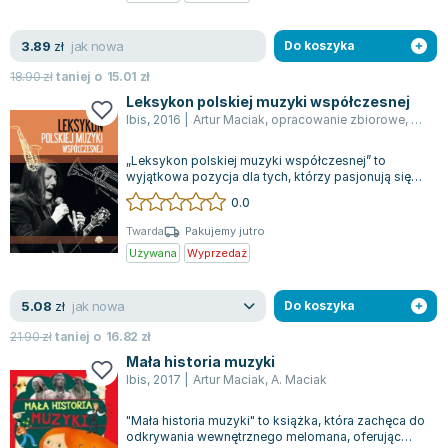
Zygmunt Freud
jak nowa
3.89
Agata Passent
zł
Do koszyka
Michel Moran
18.90
zł
taniej o
15.01
zł
Maciej Orłoś
Leksykon polskiej muzyki współczesnej
Ibis
,
2016
|
Artur Maciak
,
opracowanie zbiorowe
,
A. Ma
Jo Nesbo
Katarzyna Miller
„Leksykon polskiej muzyki współczesnej” to
Antoine de Saint Exupery
wyjątkowa pozycja dla tych, którzy pasjonują się
muzyką. Trudno byłoby zawrzeć w jednym...
0.0
Lew Tołstoj
Mark Twain
Twarda
Pakujemy jutro
Używana
Wyprzedaż
Marcin Meller
Paulina Młynarska
jak nowa
5.08
ks. Piotr Pawlukiewicz
zł
Do koszyka
Jarosław Sokołowski
21.90
zł
taniej o
16.82
zł
Piotr Latocha
Mała historia muzyki
Ibis
,
2017
|
Artur Maciak
,
A. Maciak
Michael Scott
Piotr Semka
"Mała historia muzyki" to książka, która zachęca do
Jarosław Iwaszkiewicz
odkrywania wewnętrznego melomana, oferując