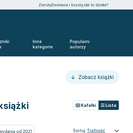
Zwroty
Dostawa i koszty
Jak to działa?
zniki
Inne
Popularni
e
kategorie
autorzy
Zobacz książki
książki
Kafelki
Lista
Sortuj:
Trafność
wydania od 2021