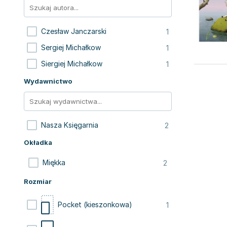
1
Czesław Janczarski
1
Sergiej Michałkow
1
Siergiej Michałkow
Wydawnictwo
2
Nasza Księgarnia
Okładka
2
Miękka
Rozmiar
1
Pocket (kieszonkowa)