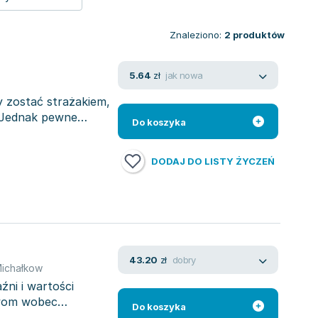
Znaleziono:
2
produktów
jak nowa
5.64
zł
 zostać strażakiem,
. Jednak pewne
Do koszyka
DODAJ DO LISTY ŻYCZEŃ
dobry
43.20
zł
Michałkow
źni i wartości
twom wobec
Do koszyka