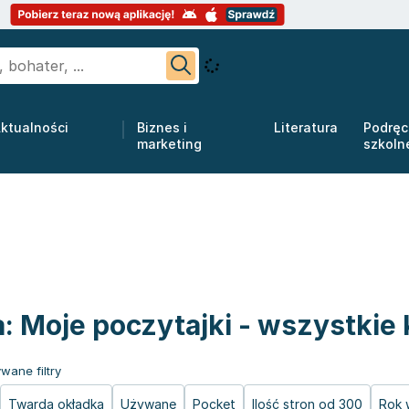
ktualności
Biznes i
Literatura
Podręc
marketing
szkoln
a: Moje poczytajki - wszystkie 
wane filtry
Twarda okładka
Używane
Pocket
Ilość stron od 300
Rok 