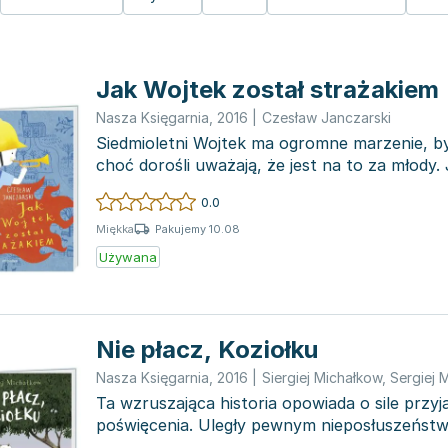
Jak Wojtek został strażakiem
Nasza Księgarnia
,
2016
|
Czesław Janczarski
Siedmioletni Wojtek ma ogromne marzenie, by
choć dorośli uważają, że jest na to za młody
dramatyc...
0.0
Pakujemy 10.08
Miękka
Używana
Nie płacz, Koziołku
Nasza Księgarnia
,
2016
|
Siergiej Michałkow
,
Sergiej 
Ta wzruszająca historia opowiada o sile przyja
poświęcenia. Uległy pewnym nieposłuszeńs
rodziców, Koziołek...