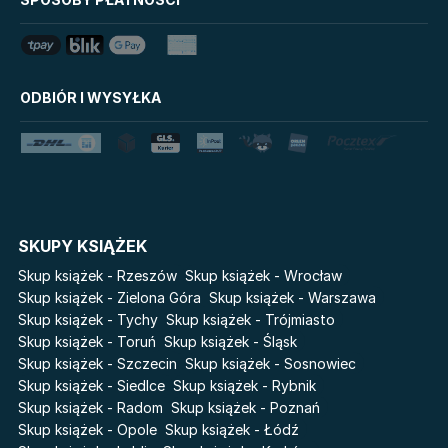
Mystic
Zygmunt Freud
Tim Marshall on
Grzeszni Miliarderzy
Geopolitics
Agata Passent
LoveBook
Stalking Jack the Ripper
Michel Moran
ODBIÓR I WYSYŁKA
Maciej Orłoś
Uniwersum Reina Roja
Disney Uczy
Jo Nesbo
Królestwo kłamstw
Star Wars Darth Vader
Katarzyna Miller
Lato
Fala
Antoine de Saint Exupery
Salt Modern Fiction
The Powerless Trilogy
Lew Tołstoj
Cykle
Mark Twain
SKUPY KSIĄŻEK
Marcin Meller
Światy Pilipiuka
Pamiętniki Wampirów
Skup książek - Rzeszów
Skup książek - Wrocław
Paulina Młynarska
Cień od wschodu
Basia. Wielka księga.
Skup książek - Zielona Góra
Skup książek - Warszawa
ks. Piotr Pawlukiewicz
Poznawaj świat z Basią
Skup książek - Tychy
Skup książek - Trójmiasto
Przebudzenie powietrza
Jarosław Sokołowski
Skup książek - Toruń
Skup książek - Śląsk
The Hazel Wood
Pieśń Lwicy
Piotr Latocha
Skup książek - Szczecin
Skup książek - Sosnowiec
Zmierzch
Akademia wampirów
Michael Scott
Skup książek - Siedlce
Skup książek - Rybnik
Faye
Skup książek - Radom
Skup książek - Poznań
Piotr Semka
Karneval
Skup książek - Opole
Skup książek - Łódź
Katie Maguire
Jarosław Iwaszkiewicz
Baśń o złamanym sercu