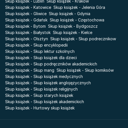
Skup książek - Lublin
Skup książek - Kraków
Liceum Freuda
Joseph Murphy
Prosta zabawa
Skup książek - Katowice
Skup książek - Jelenia Góra
Sherlock Holmes Society
Jan Sztaudynger
Skup książek - Gliwice
Skup książek - Gdynia
Aleksander Puszkin
Skup książek - Gdańsk
Skup książek - Częstochowa
Skup książek - Bytom
Skup książek - Bydgoszcz
Oscar Wilde
Skup książek - Białystok
Skup książek - Kielce
Małgorzata Ohme
Skup książek - Olsztyn
Skup książek - Skup podrecznikow
Maddie Ziegler
Skup książek - Skup encyklopedii
Leszek Czarnecki
Skup książek - Skup lektur szkolnych
Joanna Racewicz
Skup książek - Skup książek dla dzieci
Maria Seweryn
Skup książek - Skup podręczników akademickich
Skup książek - Skup mang
Skup książek - Skup komiksów
Janina Zającówna
Skup książek - Skup książek medycznych
Eric Helms
Skup książek - Skup książek anglojęzycznych
Anna Prus (oprac.)
Skup książek - Skup książek religijnych
Nela Mała Reporterka
Skup książek - Skup starych książek
Agnieszka Maciąg
Skup książek - Skup książek akademickich
Skup książek - Hurtowy skup książek
Barbara Wrzesińska
Terry Pratchett
Virginia Woolf