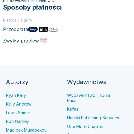
Pokaż wszystkich kurierów
Sposoby płatności
Płatność z góry
Przedpłata
Zwykły przelew
Autorzy
Wydawnictwa
Ryan Kelly
Wydawnictwo Tabula
Rasa
Kelly Andrew
Kefas
Lewis Shiner
Hanski Publishing Services
Ron Garney
One More Chapter
Madibek Musabekov