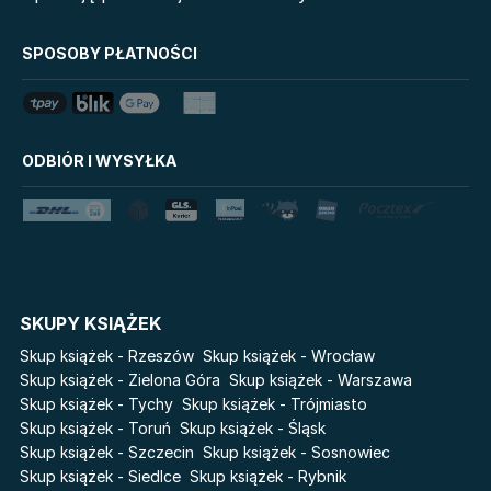
Biblioteka Zarządcy
Mój Pierwszy Atlas
Dokumentacji
Tim Marshall on
SPOSOBY PŁATNOŚCI
Mystic
Geopolitics
LoveBook
Stalking Jack the Ripper
Uniwersum Reina Roja
Disney Uczy
ODBIÓR I WYSYŁKA
Królestwo kłamstw
Star Wars Darth Vader
Lato
Fala
Salt Modern Fiction
The Powerless Trilogy
Klątwa Przodków
Danganronpa. Koszmar w
Akademii Marzeń
Cykle
SKUPY KSIĄŻEK
Skup książek - Rzeszów
Skup książek - Wrocław
Światy Pilipiuka
Pamiętniki Wampirów
Skup książek - Zielona Góra
Skup książek - Warszawa
Cień od wschodu
Basia. Wielka księga.
Skup książek - Tychy
Skup książek - Trójmiasto
Poznawaj świat z Basią
Przebudzenie powietrza
Skup książek - Toruń
Skup książek - Śląsk
The Hazel Wood
Skup książek - Szczecin
Skup książek - Sosnowiec
Pieśń Lwicy
Skup książek - Siedlce
Skup książek - Rybnik
Zmierzch