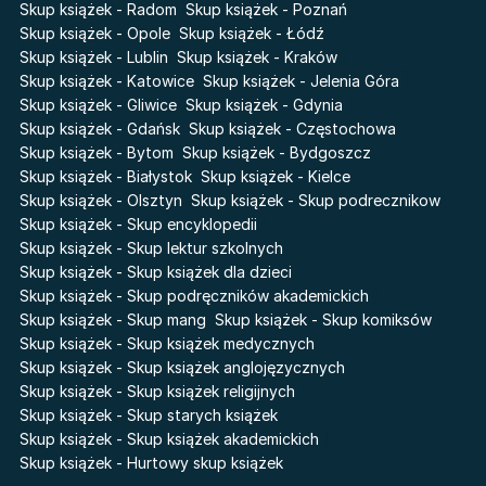
Akademia wampirów
Skup książek - Radom
Skup książek - Poznań
Faye
Karneval
Skup książek - Opole
Skup książek - Łódź
Katie Maguire
Skup książek - Lublin
Skup książek - Kraków
Baśń o złamanym sercu
Skup książek - Katowice
Skup książek - Jelenia Góra
Liceum Freuda
Prosta zabawa
Skup książek - Gliwice
Skup książek - Gdynia
Sherlock Holmes Society
Skup książek - Gdańsk
Skup książek - Częstochowa
Skup książek - Bytom
Skup książek - Bydgoszcz
Skup książek - Białystok
Skup książek - Kielce
Skup książek - Olsztyn
Skup książek - Skup podrecznikow
Skup książek - Skup encyklopedii
Skup książek - Skup lektur szkolnych
Skup książek - Skup książek dla dzieci
Skup książek - Skup podręczników akademickich
Skup książek - Skup mang
Skup książek - Skup komiksów
Skup książek - Skup książek medycznych
Skup książek - Skup książek anglojęzycznych
Skup książek - Skup książek religijnych
Skup książek - Skup starych książek
Skup książek - Skup książek akademickich
Skup książek - Hurtowy skup książek