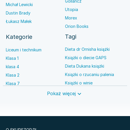
Gollancz
Michał Lewicki
Utopia
Dustin Brady
Morex
Łukasz Małek
Orion Books
Tagi
Kategorie
Dieta dr Ornisha książki
Liceum i technikum
Książki o diecie GAPS
Klasa 1
Dieta Dukana książki
klasa 4
Książki o rzucaniu palenia
Klasa 2
Książki o winie
Klasa 7
Książki o anestezjologii
Szkoła średnia
Pokaż więcej
Książki o brydżu
Język niemiecki
Książki o prawie autorskim
Nauki ścisłe
O SKUPSZOP.PL