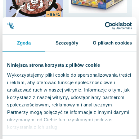
-65%
Bebechy, czyli ciało
101 bajek
Kar
człowieka pod lupą
praca zbiorowa
,
Charles Perrault
,
Katarzy
Mari
Adam Mirek
0.0
5.0
Zgoda
Szczegóły
O plikach cookies
Miękka
Miękka
Mię
Pakujemy dzisiaj
Pakujemy dzisiaj
Używana
Używana
Wyprzedaż
Uży
Niniejsza strona korzysta z plików cookie
15.78 zł
24.47 zł
9.
widoczne ślady używania
dobry
Wykorzystujemy pliki cookie do spersonalizowania treści
Do koszyka
Do koszyka
D
i reklam, aby oferować funkcje społecznościowe i
analizować ruch w naszej witrynie. Informacje o tym, jak
korzystasz z naszej witryny, udostępniamy partnerom
społecznościowym, reklamowym i analitycznym.
Partnerzy mogą połączyć te informacje z innymi danymi
otrzymanymi od Ciebie lub uzyskanymi podczas
Opinie
0 ocen i 0
korzystania z ich usług.
0.0
użytkowników
recenzji