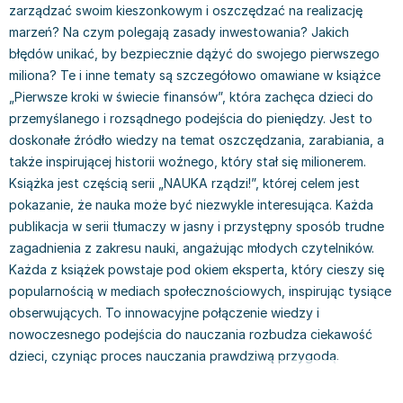
zarządzać swoim kieszonkowym i oszczędzać na realizację
Książki: Prawo konstytucyjne
Książki: Film, muzyka, teatr
Książki dla dzieci 3-5 lat
Książki: Zdrowie
Dean Koontz
marzeń? Na czym polegają zasady inwestowania? Jakich
Książki: Prawo międzynarodowe
Książki: Historia sztuki
Książki: bajki dla dzieci 3-5 lat
Kuchnia i diety - książki
Andrzej Sapkowski
błędów unikać, by bezpiecznie dążyć do swojego pierwszego
Książki: Prawo - orzecznictwo
Książki o architekturze
Kolorowanki i książki do naklejania 3-5 lat
Autorskie książki kucharskie
Stephenie Meyer
miliona? Te i inne tematy są szczegółowo omawiane w książce
Książki: Prawo pracy
Książki: Sztuka użytkowa
Książki do nauki języków obcych 3-5 lat
Ciasta, desery, wypieki - książki
Robert Ludlum
„Pierwsze kroki w świecie finansów”, która zachęca dzieci do
Książki: Prawo Unii Europejskiej
Książki: Sztuki wizualne
Książki do nauki pisania i liczenia 3-5 lat
Diety, zdrowe żywienie - książki
Maria Czubaszek
przemyślanego i rozsądnego podejścia do pieniędzy. Jest to
Teksty aktów prawnych
Inne
Książki grające, z puzzlami i magnesami 3-5 lat
Książki kucharskie
Nora Roberts
doskonałe źródło wiedzy na temat oszczędzania, zarabiania, a
Książki medyczne i naukowe
Kreatywne i aktywizujące książki dla dzieci 3-5 lat
Kuchnia polska - książki
Mario Vargas Llosa
także inspirującej historii woźnego, który stał się milionerem.
Chemia - książki
Poznawanie świata dla dzieci 3-5 lat - książki
Napoje - książki
Katarzyna Grochola
Książka jest częścią serii „NAUKA rządzi!”, której celem jest
Książki o fizyce i astronomii
Książki o zainteresowaniach dla dzieci 3-5 lat
Książki: Poradniki
Ewa Nowak
pokazanie, że nauka może być niezwykle interesująca. Każda
Geografia - książki
Książki dla dzieci 6-8 lat
Inne
Robin Cook
publikacja w serii tłumaczy w jasny i przystępny sposób trudne
Inne
Książki do nauki czytania 6-8 lat
Książki: Dom, ogród - poradniki
Carlos Ruiz Zafon
zagadnienia z zakresu nauki, angażując młodych czytelników.
Książki do matematyki
Książki do nauki języków obcych 6-8 lat
Książki: Hobby - poradniki
Konrad Gaca
Każda z książek powstaje pod okiem eksperta, który cieszy się
popularnością w mediach społecznościowych, inspirując tysiące
Książki medyczne
Książki do nauki pisania i liczenia 6-8 lat
Książki: Moda, uroda, savoir vivre - poradniki
Jerzy Zięba
obserwujących. To innowacyjne połączenie wiedzy i
Książki do nauk przyrodniczych
Kreatywne i aktywizujące książki dla dzieci 6-8 lat
Książki pamiątkowe
Jodi Picoult
nowoczesnego podejścia do nauczania rozbudza ciekawość
Technika, inżynieria, technologia - książki, podręczniki -
Literatura dla dzieci 6-8 lat
Pozostałe książki
Dorota Terakowska
dzieci, czyniąc proces nauczania prawdziwą przygodą.
nauki ścisłe
Poznawanie świata dla dzieci 6-8 lat - książki
Abbi Glines
Książki do nauk społecznych i humanistycznych
Książki o zainteresowaniach dla dzieci 6-8 lat
Alfred Szklarski