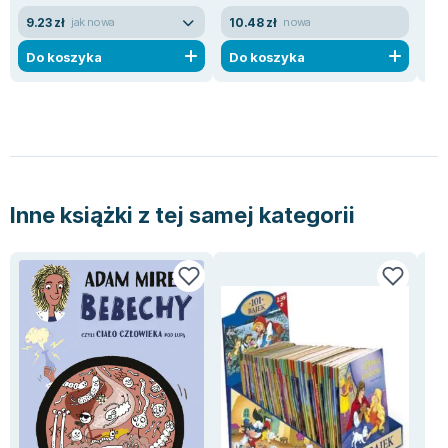
9.23 zł
10.48 zł
49
jak nowa
nowa
Do koszyka
Do koszyka
D
Inne książki z tej samej kategorii