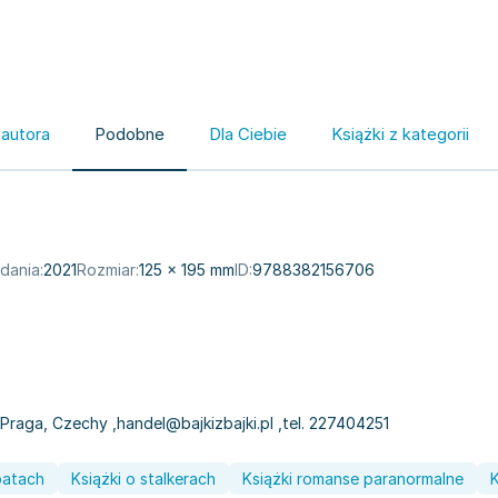
 autora
Podobne
Dla Ciebie
Książki z kategorii
dania:
2021
Rozmiar:
125 × 195 mm
ID:
9788382156706
0 Praga, Czechy
,
handel@bajkizbajki.pl
,
tel. 227404251
patach
Książki o stalkerach
Książki romanse paranormalne