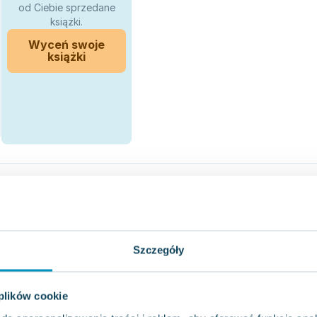
od Ciebie sprzedane
książki.
Wyceń swoje
książki
Szczegóły
 plików cookie