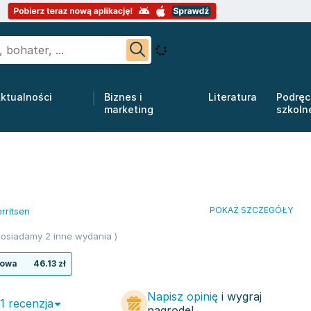
ktualności
Biznes i
Literatura
Podręc
marketing
szkoln
POKAŻ SZCZEGÓŁY
rritsen
osiadamy 2 inne wydania )
rowa
46.13 zł
Napisz opinię
i wygraj
 1 recenzja
nagrodę!