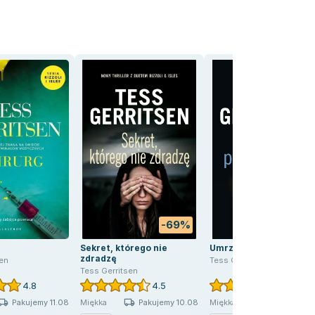
-69%
-62
Sekret, którego nie
Umrzeć po raz drugi
zdradzę
sen
Tess Gerritsen
Tess Gerritsen
4.8
4.5
4.3
Pakujemy 11.08
Pakujemy 10.08
Pakujemy 10
Miękka
Miękka