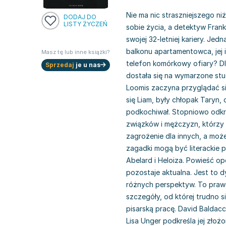
Nie ma nic straszniejszego ni
DODAJ DO
LISTY ŻYCZEŃ
sobie życia, a detektyw Frank
swojej 32-letniej kariery. Je
balkonu apartamentowca, jej 
Masz tę lub inne książki?
telefon komórkowy ofiary? D
Sprzedaj
je u nas
dostała się na wymarzone stud
Loomis zaczyna przyglądać się
się Liam, były chłopak Taryn, o
podkochiwał. Stopniowo odkry
związków i mężczyzn, którzy m
zagrożenie dla innych, a moż
zagadki mogą być literackie 
Abelard i Heloiza. Powieść o
pozostaje aktualna. Jest to 
różnych perspektyw. To praw
szczegóły, od której trudno s
pisarską pracę. David Baldacc
Lisa Unger podkreśla jej złoż