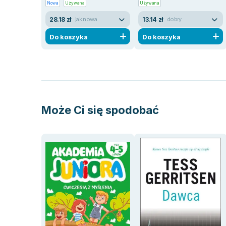
Nowa
Używana
Używana
28.18 zł
13.14 zł
jak nowa
dobry
Do koszyka
Do koszyka
Może Ci się spodobać