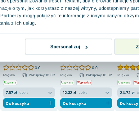
do spersonalizowania treści i reklam, aby oferować funkcje sp
ormacje o tym, jak korzystasz z naszej witryny, udostępniamy p
Partnerzy mogą połączyć te informacje z innymi danymi otrzym
nia z ich usług.
-18%
Spersonalizuj
Z
Śladami Zbrodni
Seria z Zimną Krwią
W cieniu m
Tess Gerritsen
Tess Gerritsen
,
Edipresse Polska S.A.
Tess Gerrit
0.0
0.0
Pakujemy 10.08
Pakujemy 10.08
Miękka
Miękka
Miękka
Używana
Używana
Wyprzedaż
Używana
Wyp
7.57 zł
12.32 zł
24.72 zł
dobry
dobry
j
Do koszyka
Do koszyka
Do koszy