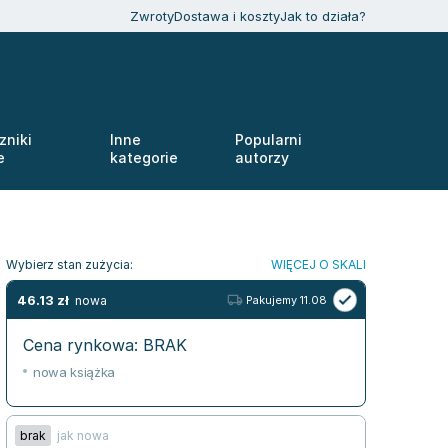
Zwroty
Dostawa i koszty
Jak to działa?
zniki
Inne
Popularni
e
kategorie
autorzy
Wybierz stan zużycia:
WIĘCEJ O SKALI
46.13
zł
nowa
Pakujemy 11.08
Cena rynkowa:
BRAK
nowa książka
brak
jak nowa