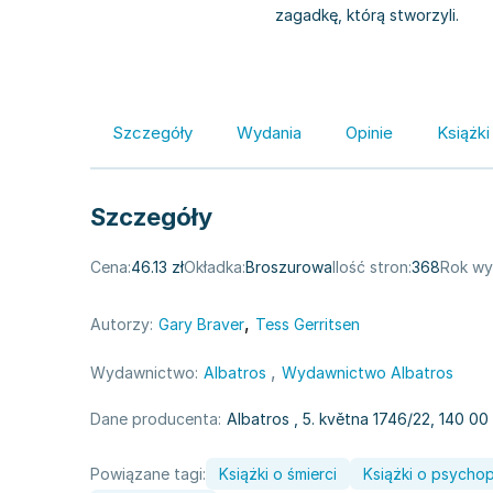
zagadkę, którą stworzyli.
Szczegóły
Wydania
Opinie
Książki
Szczegóły
Cena:
46.13 zł
Okładka:
Broszurowa
Ilość stron:
368
Rok wy
,
Autorzy:
Gary Braver
Tess Gerritsen
,
Wydawnictwo:
Albatros
Wydawnictwo Albatros
Dane producenta:
Albatros
, 5. května 1746/22, 140 0
Powiązane tagi:
Książki o śmierci
Książki o psycho