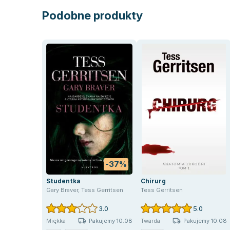
Podobne produkty
-37%
Studentka
Chirurg
Gary Braver
,
Tess Gerritsen
Tess Gerritsen
3.0
5.0
Pakujemy 10.08
Pakujemy 10.08
Miękka
Twarda