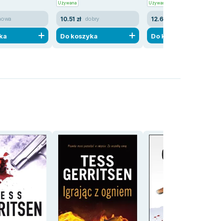
Używana
Używana
10.51 zł
12.66 zł
nowa
dobry
dobry
ka
Do koszyka
Do koszyka