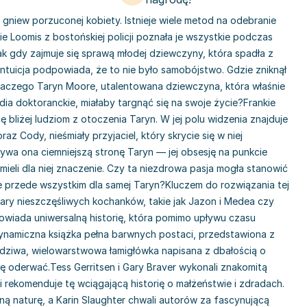
ż gniew porzuconej kobiety. Istnieje wiele metod na odebranie
ie Loomis z bostońskiej policji poznała je wszystkie podczas
dnak gdy zajmuje się sprawą młodej dziewczyny, która spadła z
intuicja podpowiada, że to nie było samobójstwo. Gdzie zniknął
laczego Taryn Moore, utalentowana dziewczyna, która właśnie
ia doktoranckie, miałaby targnąć się na swoje życie?Frankie
 bliżej ludziom z otoczenia Taryn. W jej polu widzenia znajduje
raz Cody, nieśmiały przyjaciel, który skrycie się w niej
wa ona ciemniejszą stronę Taryn — jej obsesję na punkcie
ieli dla niej znaczenie. Czy ta niezdrowa pasja mogła stanowić
e przede wszystkim dla samej Taryn?Kluczem do rozwiązania tej
pary nieszczęśliwych kochanków, takie jak Jazon i Medea czy
powiada uniwersalną historię, która pomimo upływu czasu
dynamiczna książka pełna barwnych postaci, przedstawiona z
dziwa, wielowarstwowa łamigłówka napisana z dbałością o
ię oderwać.Tess Gerritsen i Gary Braver wykonali znakomitą
i rekomenduje tę wciągającą historię o małżeństwie i zdradach.
oną naturę, a Karin Slaughter chwali autorów za fascynującą