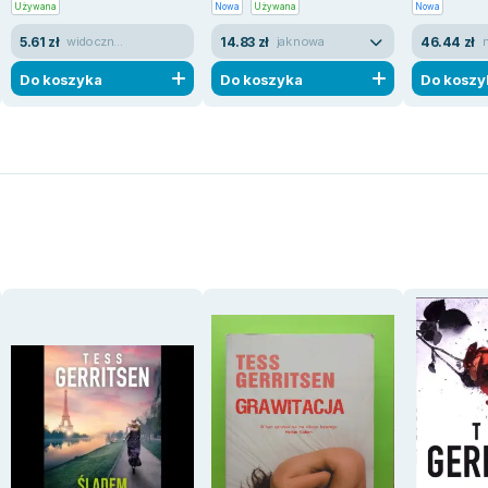
Używana
Nowa
Używana
Nowa
5.61 zł
14.83 zł
46.44 zł
widoczne ślady używania
jak nowa
Do koszyka
Do koszyka
Do koszy