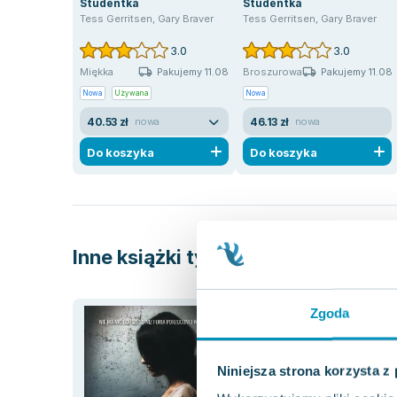
Studentka
Studentka
Tess Gerritsen
,
Gary Braver
Tess Gerritsen
,
Gary Braver
3.0
3.0
Pakujemy 11.08
Pakujemy 11.08
Miękka
Broszurowa
Nowa
Używana
Nowa
40.53 zł
46.13 zł
nowa
nowa
Do koszyka
Do koszyka
Inne książki tych autorów
Zgoda
Niniejsza strona korzysta z