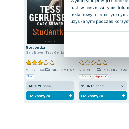
Wykorzystujemy pliki cookie 
ruch w naszej witrynie. Inf
reklamowym i analitycznym. 
uzyskanymi podczas korzysta
-24%
Studentka
Z zimną krwią
Gary Braver
,
Tess Gerritsen
Tess Gerritsen
3.0
0.0
Pakujemy 11.08
Pakujemy 10.08
Broszurowa
Miękka
Nowa
Używana
Wyprzedaż
46.13 zł
11.34 zł
nowa
dobry
Do koszyka
Do koszyka