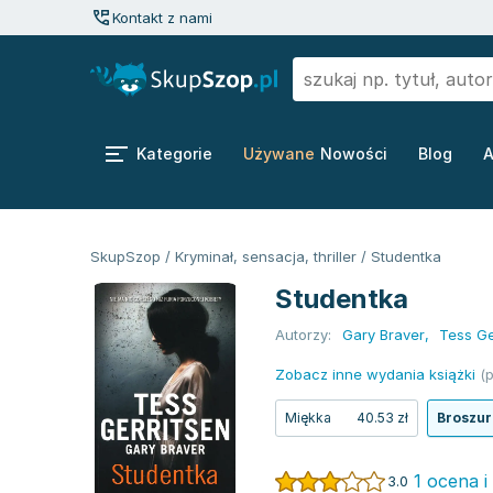
Kontakt z nami
Kategorie
Używane
Nowości
Blog
A
SkupSzop
/
Kryminał, sensacja, thriller
/
Studentka
Studentka
Autorzy:
Gary Braver
,
Tess Ge
Zobacz inne wydania książki
(p
Miękka
40.53 zł
Broszu
1 ocena i
3.0