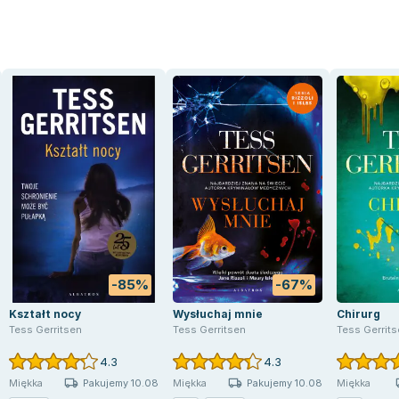
-85%
-67%
Kształt nocy
Wysłuchaj mnie
Chirurg
Tess Gerritsen
Tess Gerritsen
Tess Gerrit
4.3
4.3
Pakujemy 10.08
Pakujemy 10.08
Miękka
Miękka
Miękka