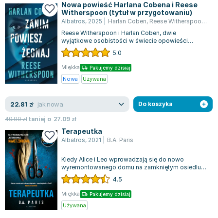
Lorraine Warren
Nowa powieść Harlana Cobena i Reese
Witherspoon (tytuł w przygotowaniu)
Ajahn Brahm
Albatros
,
2025
|
Harlan Coben
,
Reese Witherspoon
,
Ree
Lucinda Riley
Reese Witherspoon i Harlan Coben, dwie
wyjątkowe osobistości w świecie opowieści
Jacek Walkiewicz
pełnych tajemnic, łączą swe siły, by stworzyć por...
5.0
Miękka
Pakujemy dzisiaj
Nowa
Używana
jak nowa
22.81
zł
Do koszyka
49.90
zł
taniej o
27.09
zł
Terapeutka
Albatros
,
2021
|
B.A. Paris
Kiedy Alice i Leo wprowadzają się do nowo
wyremontowanego domu na zamkniętym osiedlu
The Circle , wydaje się, że to dla nich spełn...
4.5
Miękka
Pakujemy dzisiaj
Używana