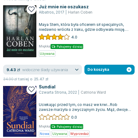
Już mnie nie oszukasz
Albatros
,
2017
|
Harlan Coben
Maya Stern, która była oficerem sił specjalnych,
niedawno wróciła z Iraku, gdzie odbywała misję.
Pewnego dnia postanowiła zainstal...
4.0
Miękka
Pakujemy dzisiaj
Używana
widoczne ślady używania
9.43
zł
Do koszyka
34.90
zł
taniej o
25.47
zł
Sundial
Czwarta Strona
,
2022
|
Catriona Ward
Uciekając przed tym, co masz we krwi...Rob
zawsze marzyła o zwyczajnym życiu. Mąż, dwoje
dzieci i przytulny dom na przedmieściach...
0.0
Miękka
Pakujemy dzisiaj
Nowa
Używana
Wyprzedaż