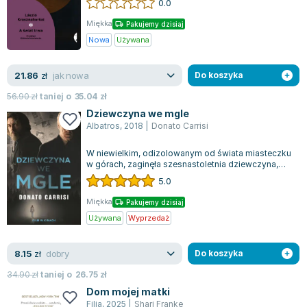
0.0
wyobraźn...
Miękka
Pakujemy dzisiaj
Nowa
Używana
jak nowa
21.86
zł
Do koszyka
56.90
zł
taniej o
35.04
zł
Dziewczyna we mgle
Albatros
,
2018
|
Donato Carrisi
W niewielkim, odizolowanym od świata miasteczku
w górach, zaginęła szesnastoletnia dziewczyna,
wywołując szok wśród miejscowej spo...
5.0
Miękka
Pakujemy dzisiaj
Używana
Wyprzedaż
dobry
8.15
zł
Do koszyka
34.90
zł
taniej o
26.75
zł
Dom mojej matki
Filia
,
2025
|
Shari Franke