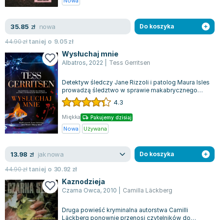
Nowa
nowa
35.85
zł
Do koszyka
44.90
zł
taniej o
9.05
zł
Wysłuchaj mnie
Albatros
,
2022
|
Tess Gerritsen
Detektyw śledczy Jane Rizzoli i patolog Maura Isles
prowadzą śledztwo w sprawie makabrycznego
morderstwa Sofii Suarez, pielęgniark...
4.3
Miękka
Pakujemy dzisiaj
Nowa
Używana
jak nowa
13.98
zł
Do koszyka
44.90
zł
taniej o
30.92
zł
Kaznodzieja
Czarna Owca
,
2010
|
Camilla Läckberg
Druga powieść kryminalna autorstwa Camilli
Läckberg ponownie przenosi czytelników do