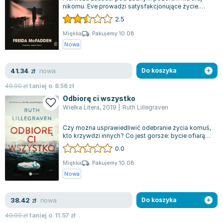
nikomu. Eve prowadzi satysfakcjonujące życie.
Joseph Murphy
Codziennie rano całuje męża, Nate’a, i...
2.5
Jan Sztaudynger
Aleksander Puszkin
Miękka
Pakujemy 10.08
Nowa
Oscar Wilde
Małgorzata Ohme
nowa
41.34
zł
Do koszyka
Maddie Ziegler
Leszek Czarnecki
49.90
zł
taniej o
8.56
zł
Joanna Racewicz
Odbiorę ci wszystko
Wielka Litera
,
2019
|
Ruth Lillegraven
Maria Seweryn
Janina Zającówna
Czy można usprawiedliwić odebranie życia komuś,
kto krzywdzi innych? Co jest gorsze: bycie ofiarą
Eric Helms
czy mordercą? Te trudne pytania...
0.0
Anna Prus (oprac.)
Nela Mała Reporterka
Miękka
Pakujemy 10.08
Nowa
Agnieszka Maciąg
Barbara Wrzesińska
nowa
38.42
zł
Do koszyka
Terry Pratchett
Virginia Woolf
49.99
zł
taniej o
11.57
zł