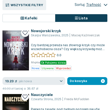
Sortuj:
Trafność
Zygmunt Freud
WSZYSTKIE FILTRY
Agata Passent
Michel Moran
Kafelki
Lista
Maciej Orłoś
Jo Nesbo
Nowojorski krzyk
Skarpa Warszawska
,
2025
|
Maciej Kaźmierczak
Katarzyna Miller
Antoine de Saint Exupery
Czy bardziej przeraża nas złowrogi krzyk czy może
wszechobecna cisza? Czy większą krzywdę może
Lew Tołstoj
wyrządzić nam ktoś, kogo uważamy za...
0.0
Mark Twain
Marcin Meller
Miękka
Pakujemy dzisiaj
Nowa
Używana
Wyprzedaż
Paulina Młynarska
ks. Piotr Pawlukiewicz
jak nowa
13.23
zł
Do koszyka
Jarosław Sokołowski
Piotr Latocha
49.90
zł
taniej o
36.67
zł
Michael Scott
Nauczyciele
Czwarta Strona
,
2025
|
Freida McFadden
Piotr Semka
Jarosław Iwaszkiewicz
Pierwsza zasada: pod żadnym pozorem nie ufaj