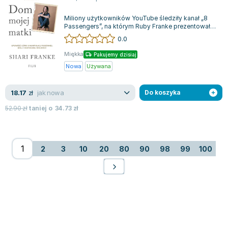
Miliony użytkowników YouTube śledziły kanał „8
Passengers”, na którym Ruby Franke prezentowała
życie swojej rodziny jako wzorzec i...
0.0
Miękka
Pakujemy dzisiaj
Nowa
Używana
jak nowa
18.17
zł
Do koszyka
52.90
zł
taniej o
34.73
zł
2
3
10
20
80
90
98
99
100