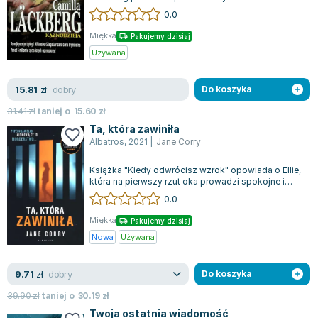
urokliwej, choć tajemniczej miejscowości Fjäl...
0.0
Miękka
Pakujemy dzisiaj
Używana
dobry
15.81
zł
Do koszyka
31.41
zł
taniej o
15.60
zł
Ta, która zawiniła
Albatros
,
2021
|
Jane Corry
Książka "Kiedy odwrócisz wzrok" opowiada o Ellie,
która na pierwszy rzut oka prowadzi spokojne i
szczęśliwe życie u boku swojego m...
0.0
Miękka
Pakujemy dzisiaj
Nowa
Używana
dobry
9.71
zł
Do koszyka
39.90
zł
taniej o
30.19
zł
Twoja ostatnia wiadomość