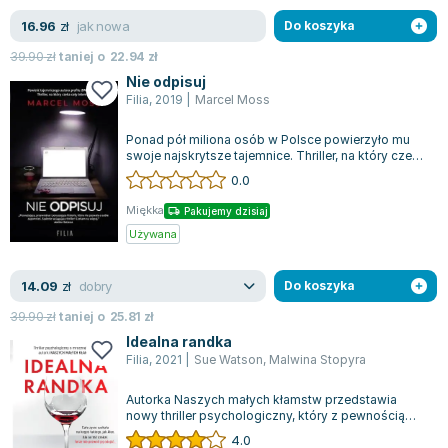
jak nowa
16.96
zł
Do koszyka
39.90
zł
taniej o
22.94
zł
Nie odpisuj
Filia
,
2019
|
Marcel Moss
Ponad pół miliona osób w Polsce powierzyło mu
swoje najskrytsze tajemnice. Thriller, na który czeka
cała społeczność internetowa.Ż...
0.0
Miękka
Pakujemy dzisiaj
Używana
dobry
14.09
zł
Do koszyka
39.90
zł
taniej o
25.81
zł
Idealna randka
Filia
,
2021
|
Sue Watson
,
Malwina Stopyra
Autorka Naszych małych kłamstw przedstawia
nowy thriller psychologiczny, który z pewnością
zaintryguje czytelnika. Główna bohaterk...
4.0