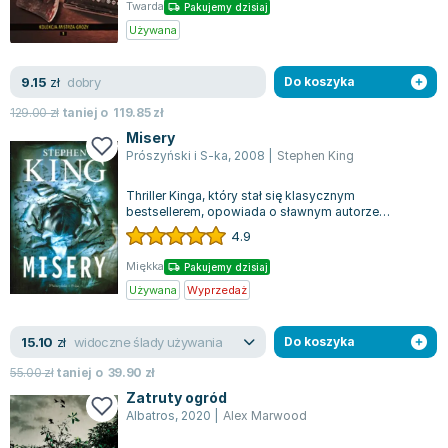
Twarda
Pakujemy dzisiaj
Używana
dobry
9.15
zł
Do koszyka
129.00
zł
taniej o
119.85
zł
Misery
Prószyński i S-ka
,
2008
|
Stephen King
Thriller Kinga, który stał się klasycznym
bestsellerem, opowiada o sławnym autorze
uwięzionym przez swoją zagorzałą wielbicielkę.M...
4.9
Miękka
Pakujemy dzisiaj
Używana
Wyprzedaż
widoczne ślady używania
15.10
zł
Do koszyka
55.00
zł
taniej o
39.90
zł
Zatruty ogród
Albatros
,
2020
|
Alex Marwood