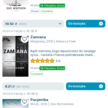
Miękka
Pakujemy dzisiaj
Nowa
Używana
dobry
10.52
zł
Do koszyka
42.90
zł
taniej o
32.38
zł
Zamiana
Marginesy
,
2019
|
Rebecca Fleet
Bądź ostrożny, kogo wpuszczasz do swojego
życia... Caroline i Francis potrzebowali chwili
wytchnienia od codziennych kłopotów, pra...
5.0
Miękka
Pakujemy dzisiaj
Używana
jak nowa
8.21
zł
Do koszyka
34.90
zł
taniej o
26.69
zł
Pacjentka
W.A.B.
,
2019
|
Alex Michaelides