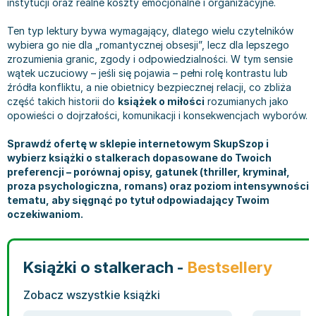
instytucji oraz realne koszty emocjonalne i organizacyjne.
Filologia - książki
Książki dla dzieci 9-12 lat
Stefan Żeromski
Książki filozoficzne
Książki edukacyjne dla dzieci 9-12 lat
Henryk Sienkiewicz
Ten typ lektury bywa wymagający, dlatego wielu czytelników
Inne
Literatura dla dzieci 9-12 lat
Juliusz Słowacki
wybiera go nie dla „romantycznej obsesji”, lecz dla lepszego
zrozumienia granic, zgody i odpowiedzialności. W tym sensie
Kulturoznawstwo, antropologia - książki
Poznawanie świata dla dzieci 9-12 lat - książki
Jacek Piekara
wątek uczuciowy – jeśli się pojawia – pełni rolę kontrastu lub
Książki o naukach politycznych
Książki o zainteresowaniach dla dzieci 9-12 lat
Meg Cabot
źródła konfliktu, a nie obietnicy bezpiecznej relacji, co zbliża
Książki pedagogiczne
Książki dla młodzieży
James Rollins
część takich historii do
książek o miłości
rozumianych jako
Psychologia - książki
Literatura dla młodzieży
Maria Konopnicka
opowieści o dojrzałości, komunikacji i konsekwencjach wyborów.
Socjologia - książki
Literatura popularno-naukowa
Paulo Coelho
Sprawdź ofertę w sklepie internetowym SkupSzop i
Książki: Religie i wyznania
Społeczeństwo i rozwój osobisty - książki
Rick Riordan
wybierz książki o stalkerach dopasowane do Twoich
Inne
Lektury i pomoce szkolne
John Flanagan
preferencji – porównaj opisy, gatunek (thriller, kryminał,
proza psychologiczna, romans) oraz poziom intensywności
Książki: Buddyzm
Lektury do gimnazjów i szkół średnich
Graham Masterton
tematu, aby sięgnąć po tytuł odpowiadający Twoim
Książki: Chrześcijaństwo
Lektury do szkoły podstawowej
Astrid Lindgren
oczekiwaniom.
Książki: Islam
Szkoły wyższe - książki
Anna Ficner-Ogonowska
Książki: Judaizm
Bibliotekoznawstwo - książki
Federico Moccia
Książki: Rozwój osobisty
Książki o ekonomii i finansach - szkoły wyższe
Harlan Coben
Książki o stalkerach -
Bestsellery
Inne
Książki do filologii - szkoły wyższe
Katarzyna Michalak
Zobacz wszystkie książki
Książki: Kariera i sukces
Książki medyczne dla studentów
Daniel Defoe