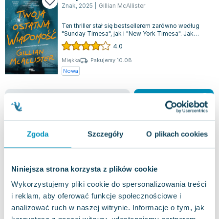
Znak
,
2025
|
Gillian McAllister
Ten thriller stał się bestsellerem zarówno według
"Sunday Timesa", jak i "New York Timesa". Jak
dobrze znasz osobę, z którą dzieli...
4.0
Miękka
Pakujemy 10.08
Nowa
nowa
13.00
zł
Do koszyka
49.99
zł
taniej o
36.99
zł
Rana
Marginesy
,
2019
|
Wojciech Chmielarz
Zgoda
Szczegóły
O plikach cookies
Mówi się, że czas leczy wszystkie rany, ale niektóre
pozostają otwarte na zawsze. Tragedia
Niniejsza strona korzysta z plików cookie
rozpoczyna się, gdy Marysia, uczennica...
0.0
Wykorzystujemy pliki cookie do spersonalizowania treści
Miękka
Pakujemy dzisiaj
i reklam, aby oferować funkcje społecznościowe i
Używana
analizować ruch w naszej witrynie. Informacje o tym, jak