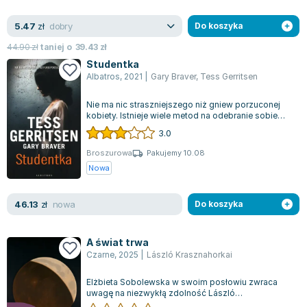
dobry
5.47
zł
Do koszyka
44.90
zł
taniej o
39.43
zł
Studentka
Albatros
,
2021
|
Gary Braver
,
Tess Gerritsen
Nie ma nic straszniejszego niż gniew porzuconej
kobiety. Istnieje wiele metod na odebranie sobie
życia, a detektyw Frankie Loomis...
3.0
Broszurowa
Pakujemy 10.08
Nowa
nowa
46.13
zł
Do koszyka
A świat trwa
Czarne
,
2025
|
László Krasznahorkai
Elżbieta Sobolewska w swoim posłowiu zwraca
uwagę na niezwykłą zdolność László
Krasznahorkaiego do eksplorowania ludzkiej