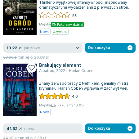
Thriller o wyjątkowej intensywności, inspirowany
dramatycznymi wydarzeniami z pierwszych stron
gazet, porywa swoją nieprzewidywaln...
0.0
Miękka
Pakujemy dzisiaj
Nowa
Używana
jak nowa
13.22
zł
Do koszyka
39.90
zł
taniej o
26.68
zł
Brakujący element
Albatros
,
2022
|
Harlan Coben
Znany ze współpracy z Netflixem, genialny mistrz
kryminału, Harlan Coben wprawia w zachwyt wielu
czytelników swoim najnowszym powa...
4.6
Miękka
Pakujemy 10.08
Nowa
nowa
41.52
zł
Do koszyka
44.90
zł
taniej o
3.38
zł