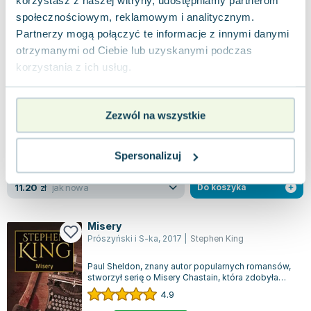
korzystasz z naszej witryny, udostępniamy partnerom
widoczne ślady używania
9.33
zł
Do koszyka
społecznościowym, reklamowym i analitycznym.
44.90
zł
taniej o
35.57
zł
Partnerzy mogą połączyć te informacje z innymi danymi
Za zamkniętymi drzwiami
otrzymanymi od Ciebie lub uzyskanymi podczas
Albatros
,
2017
|
B.A. Paris
korzystania z ich usług.
ŚWIATOWY BESTSELLER, KTÓRY WSTRZĄSNĄŁ
ŚWIATEM WYDAWNICZYM. Perfekcyjne
małżeństwo czy subtelna mistyfikacja? Wszyscy
0.0
Zezwól na wszystkie
mieliśmy okaz...
Miękka
Pakujemy dzisiaj
Używana
Spersonalizuj
jak nowa
11.20
zł
Do koszyka
Misery
Prószyński i S-ka
,
2017
|
Stephen King
Paul Sheldon, znany autor popularnych romansów,
stworzył serię o Misery Chastain, która zdobyła
szerokie uznanie wśród czytelników...
4.9