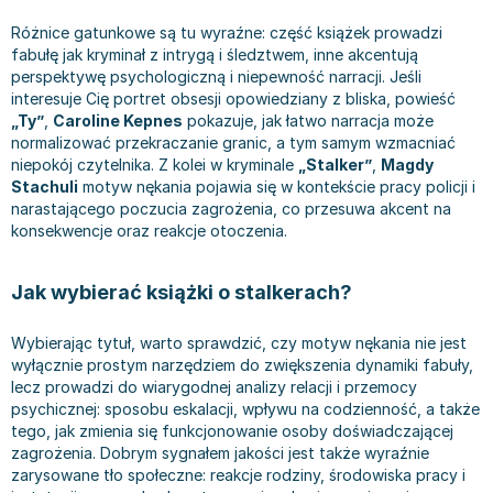
Książki: Prawo konstytucyjne
Książki: Film, muzyka, teatr
Książki dla dzieci 3-5 lat
Książki: Zdrowie
Dean Koontz
Różnice gatunkowe są tu wyraźne: część książek prowadzi
Książki: Prawo międzynarodowe
Książki: Historia sztuki
Książki: bajki dla dzieci 3-5 lat
Kuchnia i diety - książki
Andrzej Sapkowski
fabułę jak kryminał z intrygą i śledztwem, inne akcentują
Książki: Prawo - orzecznictwo
Książki o architekturze
Kolorowanki i książki do naklejania 3-5 lat
Autorskie książki kucharskie
Stephenie Meyer
perspektywę psychologiczną i niepewność narracji. Jeśli
interesuje Cię portret obsesji opowiedziany z bliska, powieść
Książki: Prawo pracy
Książki: Sztuka użytkowa
Książki do nauki języków obcych 3-5 lat
Ciasta, desery, wypieki - książki
Robert Ludlum
„Ty”
,
Caroline Kepnes
pokazuje, jak łatwo narracja może
Książki: Prawo Unii Europejskiej
Książki: Sztuki wizualne
Książki do nauki pisania i liczenia 3-5 lat
Diety, zdrowe żywienie - książki
Maria Czubaszek
normalizować przekraczanie granic, a tym samym wzmacniać
Teksty aktów prawnych
Inne
Książki grające, z puzzlami i magnesami 3-5 lat
Książki kucharskie
Nora Roberts
niepokój czytelnika. Z kolei w kryminale
„Stalker”
,
Magdy
Książki medyczne i naukowe
Kreatywne i aktywizujące książki dla dzieci 3-5 lat
Kuchnia polska - książki
Mario Vargas Llosa
Stachuli
motyw nękania pojawia się w kontekście pracy policji i
narastającego poczucia zagrożenia, co przesuwa akcent na
Chemia - książki
Poznawanie świata dla dzieci 3-5 lat - książki
Napoje - książki
Katarzyna Grochola
konsekwencje oraz reakcje otoczenia.
Książki o fizyce i astronomii
Książki o zainteresowaniach dla dzieci 3-5 lat
Książki: Poradniki
Ewa Nowak
Geografia - książki
Książki dla dzieci 6-8 lat
Inne
Robin Cook
Jak wybierać książki o stalkerach?
Inne
Książki do nauki czytania 6-8 lat
Książki: Dom, ogród - poradniki
Carlos Ruiz Zafon
Książki do matematyki
Książki do nauki języków obcych 6-8 lat
Książki: Hobby - poradniki
Konrad Gaca
Wybierając tytuł, warto sprawdzić, czy motyw nękania nie jest
Książki medyczne
Książki do nauki pisania i liczenia 6-8 lat
Książki: Moda, uroda, savoir vivre - poradniki
Jerzy Zięba
wyłącznie prostym narzędziem do zwiększenia dynamiki fabuły,
Książki do nauk przyrodniczych
Kreatywne i aktywizujące książki dla dzieci 6-8 lat
Książki pamiątkowe
Jodi Picoult
lecz prowadzi do wiarygodnej analizy relacji i przemocy
psychicznej: sposobu eskalacji, wpływu na codzienność, a także
Technika, inżynieria, technologia - książki, podręczniki -
Literatura dla dzieci 6-8 lat
Pozostałe książki
Dorota Terakowska
tego, jak zmienia się funkcjonowanie osoby doświadczającej
nauki ścisłe
Poznawanie świata dla dzieci 6-8 lat - książki
Abbi Glines
zagrożenia. Dobrym sygnałem jakości jest także wyraźnie
Książki do nauk społecznych i humanistycznych
Książki o zainteresowaniach dla dzieci 6-8 lat
Alfred Szklarski
zarysowane tło społeczne: reakcje rodziny, środowiska pracy i