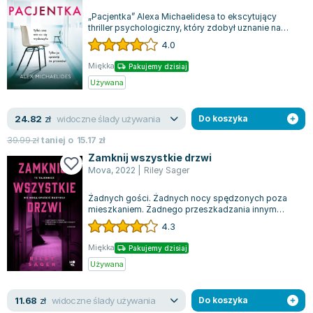
„Pacjentka” Alexa Michaelidesa to ekscytujący
thriller psychologiczny, który zdobył uznanie na
całym świecie, z prawami do publika...
4.0
Miękka
Pakujemy dzisiaj
Używana
widoczne ślady używania
24.82
zł
Do koszyka
39.99
zł
taniej o
15.17
zł
Zamknij wszystkie drzwi
Mova
,
2022
|
Riley Sager
Żadnych gości. Żadnych nocy spędzonych poza
mieszkaniem. Żadnego przeszkadzania innym
mieszkańcom, z których wszyscy to szalenie b...
4.3
Miękka
Pakujemy dzisiaj
Używana
widoczne ślady używania
11.68
zł
Do koszyka