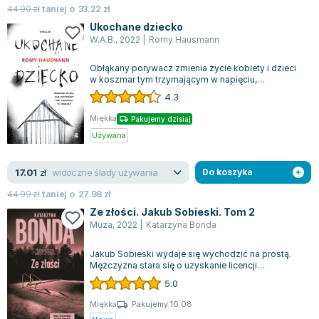
44.90
zł
taniej o
33.22
zł
Ukochane dziecko
W.A.B.
,
2022
|
Romy Hausmann
Obłąkany porywacz zmienia życie kobiety i dzieci
w koszmar tym trzymającym w napięciu,
bestsellerowym thrillerze od jednej z najba...
4.3
Miękka
Pakujemy dzisiaj
Używana
widoczne ślady używania
17.01
zł
Do koszyka
44.99
zł
taniej o
27.98
zł
Ze złości. Jakub Sobieski. Tom 2
Muza
,
2022
|
Katarzyna Bonda
Jakub Sobieski wydaje się wychodzić na prostą.
Mężczyzna stara się o uzyskanie licencji
detektywistycznej, co ma stanowić alternat...
5.0
Miękka
Pakujemy 10.08