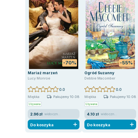
-70%
-55%
Mariaż marzeń
Ogród Suzanny
Lucy Monroe
Debbie Macomber
0.0
0.0
Pakujemy 10.08
Pakujemy 10.08
Miękka
Miękka
Używana
Używana
2.96 zł
4.10 zł
widoczne ślady używania
widoczne ślady używania
Do koszyka
Do koszyka