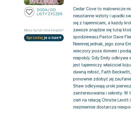
Cedar Cove to malownicze mi
DODAJ DO
LISTY ŻYCZEŃ
nieustanne wzloty i upadki sw
się z tajemnicami, a każdy kr
zawsze znajdzie się tutaj ktoś
Masz tę lub inne książki?
spodziewasz.Pastor Dave Flem
Sprzedaj
je u nas
Niemniej jednak, jego żona Em
wieczory poza domem i podaj
niepokój. Gdy Emily odkrywa w
jest tajemniczy właściciel bi
dawną miłość, Faith Beckwith
ponownie zdobyć jej zaufanie 
Shaw odkrywają uroki pierws
zainteresowania i sekrety. W 
cień na relację Christie Levit
niezmiennie dostarcza niespo