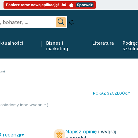
ktualności
Biznes i
Literatura
Podręc
marketing
szkoln
zeń
POKAŻ SZCZEGÓŁY
osiadamy inne wydanie )
Napisz opinię
i wygraj
0 recenzji
nagrodę!