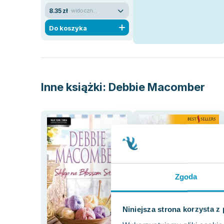
8.35 zł
widoczne ślady używania
Do koszyka
Inne książki:
Debbie Macomber
Zgoda
Niniejsza strona korzysta z