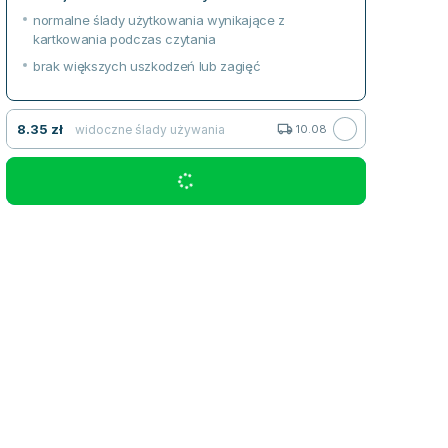
normalne ślady użytkowania wynikające z
kartkowania podczas czytania
brak większych uszkodzeń lub zagięć
8.35
zł
widoczne ślady używania
10.08