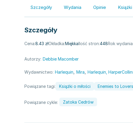
Szczegóły
Wydania
Opinie
Książki
Szczegóły
Cena:
8.43 zł
Okładka:
Miękka
Ilość stron:
448
Rok wydania
Autorzy:
Debbie Macomber
,
,
Wydawnictwo:
Harlequin
Mira
Harlequin, HarperCollin
Powiązane tagi:
Książki o miłości
Enemies to Lover
Zatoka Cedrów
Powiązane cykle: