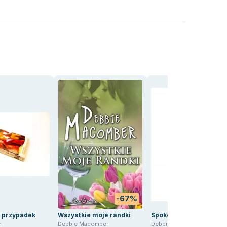
-67%
-77
 przypadek
Wszystkie moje randki
Spokojna przystań
n
Debbie Macomber
Debbie Macomber