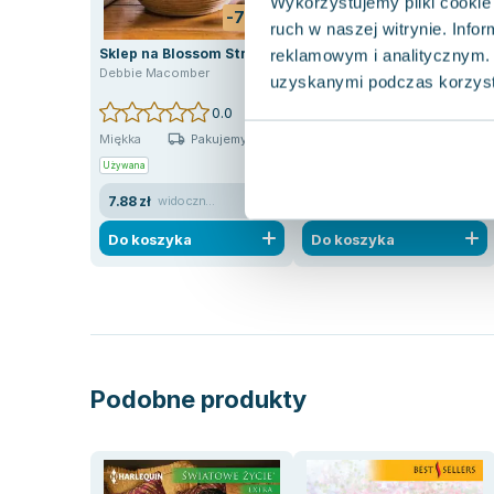
Wykorzystujemy pliki cookie 
-77%
-55%
ruch w naszej witrynie. Inf
Sklep na Blossom Street
Ogród Suzanny
reklamowym i analitycznym. 
Debbie Macomber
Debbie Macomber
uzyskanymi podczas korzysta
0.0
0.0
Pakujemy 10.08
Pakujemy 10.08
Miękka
Miękka
Używana
Używana
7.88 zł
4.10 zł
widoczne ślady używania
widoczne ślady używania
Do koszyka
Do koszyka
Podobne produkty