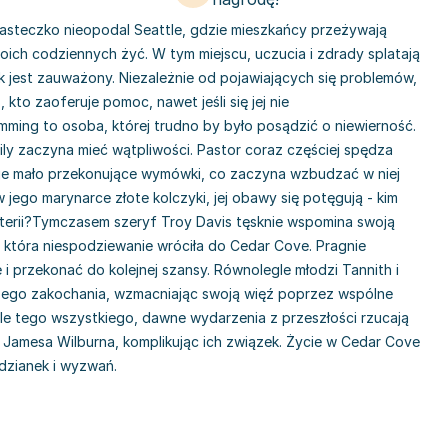
asteczko nieopodal Seattle, gdzie mieszkańcy przeżywają
oich codziennych żyć. W tym miejscu, uczucia i zdrady splatają
ok jest zauważony. Niezależnie od pojawiających się problemów,
, kto zaoferuje pomoc, nawet jeśli się jej nie
ming to osoba, której trudno by było posądzić o niewierność.
ily zaczyna mieć wątpliwości. Pastor coraz częściej spędza
e mało przekonujące wymówki, co zaczyna wzbudzać w niej
 jego marynarce złote kolczyki, jej obawy się potęgują - kim
żuterii?Tymczasem szeryf Troy Davis tęsknie wspomina swoją
, która niespodziewanie wróciła do Cedar Cove. Pragnie
i przekonać do kolejnej szansy. Równolegle młodzi Tannith i
zego zakochania, wzmacniając swoją więź poprzez wspólne
tle tego wszystkiego, dawne wydarzenia z przeszłości rzucają
t i Jamesa Wilburna, komplikując ich związek. Życie w Cedar Cove
dzianek i wyzwań.