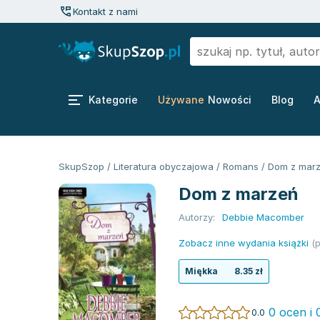
Kontakt z nami
Kategorie
Używane
Nowości
Blog
A
SkupSzop
/
Literatura obyczajowa
/
Romans
/
Dom z mar
Dom z marzeń
Autorzy:
Debbie Macomber
Zobacz inne wydania książki
(p
Miękka
8.35 zł
0 ocen i 
0.0