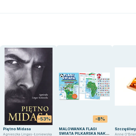
-53%
-8%
Piętno Midasa
MALOWANKA FLAGI
Szczęśliwy
SWIATA PILKARSKA NAKL
Agnieszka Lingas-Łoniewska
Anne O'Brie