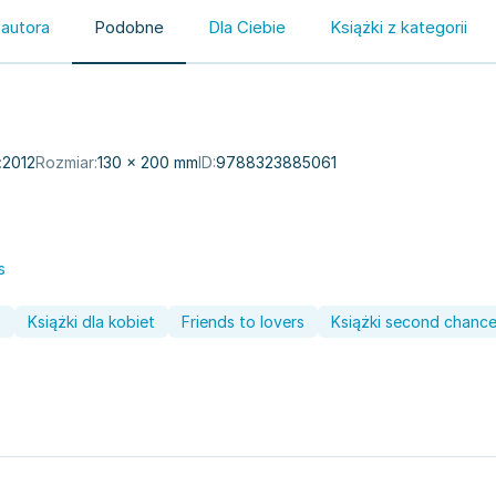
 autora
Podobne
Dla Ciebie
Książki z kategorii
:
2012
Rozmiar:
130 × 200 mm
ID:
9788323885061
s
s
Książki dla kobiet
Friends to lovers
Książki second chanc