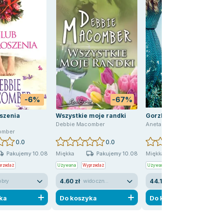
-6%
-67%
oszenia
Wszystkie moje randki
Gorzki smak marzeń
Debbie Macomber
Aneta Krasińska
omber
0.0
0.0
0.0
Pakujemy 10.08
Pakujemy 10.08
Pakujemy 10
Miękka
Miękka
rzedaż
Używana
Wyprzedaż
Używana
4.60 zł
44.18 zł
obry
widoczne ślady używania
dobry
ka
Do koszyka
Do koszyka