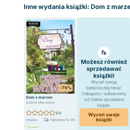
Inne wydania książki:
Dom z marz
Możesz również
sprzedawać
książki!
Wyceń swoją
-75%
biblioteczkę teraz.
Odkupimy i odbierzemy
Dom z marzeń
od Ciebie sprzedane
Debbie Macomber
książki.
0.0
Wyceń swoje
książki
Pakujemy 10.08
Miękka
Używana