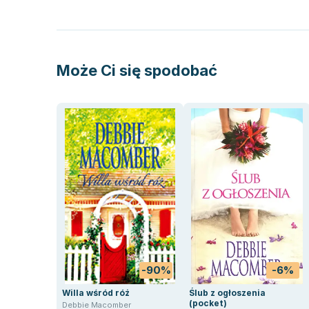
Może Ci się spodobać
-90%
-6%
Willa wśród róż
Ślub z ogłoszenia
(pocket)
Debbie Macomber