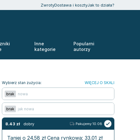
Zwroty
Dostawa i koszty
Jak to działa?
zniki
Inne
Popularni
e
kategorie
autorzy
Wybierz stan zużycia:
WIĘCEJ O SKALI
brak
nowa
brak
jak nowa
8.43
zł
dobry
Pakujemy 10.08
Taniej o
24.58
zł
Cena rynkowa:
33.01
zł