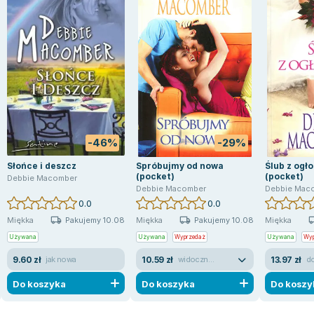
-46%
-29%
Słońce i deszcz
Spróbujmy od nowa
Ślub z ogł
(pocket)
(pocket)
Debbie Macomber
Debbie Macomber
Debbie Mac
0.0
0.0
Pakujemy 10.08
Pakujemy 10.08
Miękka
Miękka
Miękka
Używana
Używana
Wyprzedaż
Używana
Wyp
9.60 zł
10.59 zł
13.97 zł
jak nowa
widoczne ślady używania
d
Do koszyka
Do koszyka
Do koszy