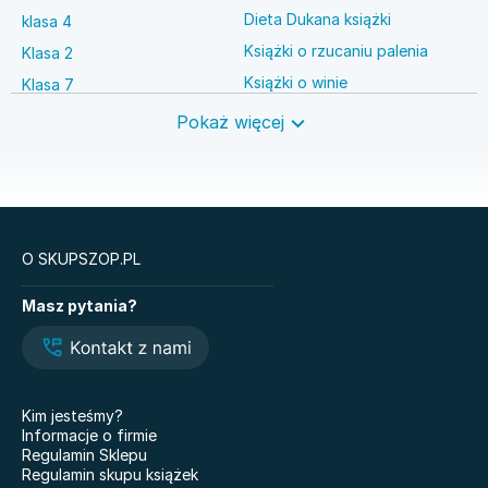
Dieta Dukana książki
klasa 4
Książki o rzucaniu palenia
Klasa 2
Książki o winie
Klasa 7
Książki o anestezjologii
Szkoła średnia
Pokaż więcej
Książki o brydżu
Język niemiecki
Książki o prawie autorskim
Nauki ścisłe
O SKUPSZOP.PL
Książki
Masz pytania?
Legendy i Latte
Glukozowa rewolucja
Hazel Wood. Tom 1
The Love Hypothesis
Atomowe nawyki. Drobne
Kiedy twoja złość
zmiany, niezwykłe efekty
krzywdzi dziecko.
Kim jesteśmy?
Poradnik dla rodziców
Nauczyciele
Informacje o firmie
Dziewczyny z Syberii
Regulamin Sklepu
Nie mówię żegnaj
Regulamin skupu książek
101 bajek