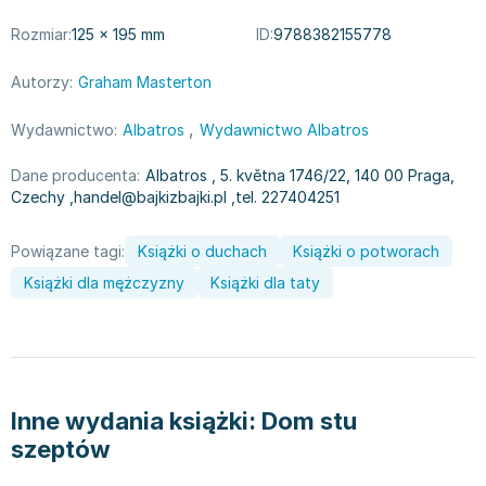
Książki: Psychologia, motywacja
Nauki historyczne - książki
Dan Brown
Książki o naukach politycznych dla studentów
Bolesław Prus
Rozmiar:
125 × 195 mm
ID:
9788382155778
Książki do nauk przyrodniczych dla studentów
Clive Cussler
Autorzy:
Graham Masterton
Książki do nauk społecznych dla studentów
Wanda Chotomska
Książki do nauk ścisłych dla studentów
Józef Ignacy Kraszewski
,
Wydawnictwo:
Albatros
Wydawnictwo Albatros
Prawo - książki dla studentów
Clive Staples Lewis
Technologia żywności - książki
Martyna Wojciechowska
Dane producenta:
Albatros
, 5. května 1746/22, 140 00 Praga,
Czechy
,
handel@bajkizbajki.pl
,
tel. 227404251
Zarządzanie i marketing - książki
Melissa De la Cruz
Nauka języków obcych - książki
Blanka Lipińska
Powiązane tagi:
Książki o duchach
Książki o potworach
Podręczniki dla nauczycieli - metodyka
Jaś Kapela
Książki dla mężczyzny
Repetytoria, testy i materiały pomocnicze
Agatha Christie
Książki dla taty
Witold Gadowski
Jan Pietrzak
Marcin Kowalczyk
Piotr Zychowicz
Inne wydania książki:
Dom stu
Joanna Jabłczyńska
szeptów
Piotr Kościelny
Jan Piński