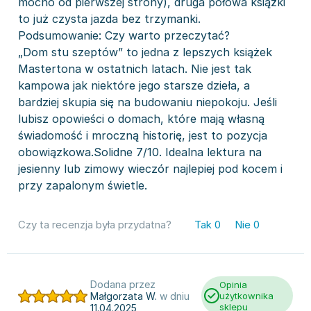
mocno od pierwszej strony), druga połowa książki
to już czysta jazda bez trzymanki.
Podsumowanie: Czy warto przeczytać?
„Dom stu szeptów” to jedna z lepszych książek
Mastertona w ostatnich latach. Nie jest tak
kampowa jak niektóre jego starsze dzieła, a
bardziej skupia się na budowaniu niepokoju. Jeśli
lubisz opowieści o domach, które mają własną
świadomość i mroczną historię, jest to pozycja
obowiązkowa.Solidne 7/10. Idealna lektura na
jesienny lub zimowy wieczór najlepiej pod kocem i
przy zapalonym świetle.
Czy ta recenzja była przydatna?
Tak
0
Nie
0
Dodana przez
Opinia
Małgorzata W.
w dniu
użytkownika
sklepu
11.04.2025