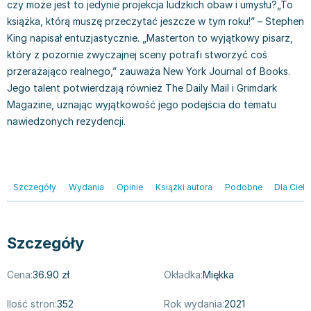
czy może jest to jedynie projekcja ludzkich obaw i umysłu?„To
Filologia - książki
Książki dla dzieci 9-12 lat
Stefan Żeromski
książka, którą muszę przeczytać jeszcze w tym roku!” – Stephen
Książki filozoficzne
Książki edukacyjne dla dzieci 9-12 lat
Henryk Sienkiewicz
King napisał entuzjastycznie. „Masterton to wyjątkowy pisarz,
Inne
Literatura dla dzieci 9-12 lat
Juliusz Słowacki
który z pozornie zwyczajnej sceny potrafi stworzyć coś
Kulturoznawstwo, antropologia - książki
Poznawanie świata dla dzieci 9-12 lat - książki
Jacek Piekara
przerażająco realnego,” zauważa New York Journal of Books.
Książki o naukach politycznych
Książki o zainteresowaniach dla dzieci 9-12 lat
Meg Cabot
Jego talent potwierdzają również The Daily Mail i Grimdark
Książki pedagogiczne
Książki dla młodzieży
James Rollins
Magazine, uznając wyjątkowość jego podejścia do tematu
Psychologia - książki
Literatura dla młodzieży
Maria Konopnicka
nawiedzonych rezydencji.
Socjologia - książki
Literatura popularno-naukowa
Paulo Coelho
Książki: Religie i wyznania
Społeczeństwo i rozwój osobisty - książki
Rick Riordan
Inne
Lektury i pomoce szkolne
John Flanagan
Książki: Buddyzm
Lektury do gimnazjów i szkół średnich
Graham Masterton
Szczegóły
Wydania
Opinie
Książki autora
Podobne
Dla Cieb
Książki: Chrześcijaństwo
Lektury do szkoły podstawowej
Astrid Lindgren
Książki: Islam
Szkoły wyższe - książki
Anna Ficner-Ogonowska
Książki: Judaizm
Bibliotekoznawstwo - książki
Federico Moccia
Szczegóły
Książki: Rozwój osobisty
Książki o ekonomii i finansach - szkoły wyższe
Harlan Coben
Cena:
36.90 zł
Okładka:
Miękka
Inne
Książki do filologii - szkoły wyższe
Katarzyna Michalak
Książki: Kariera i sukces
Książki medyczne dla studentów
Daniel Defoe
Ilość stron:
352
Rok wydania:
2021