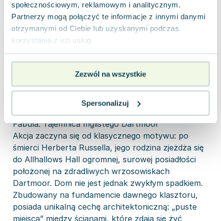
społecznościowym, reklamowym i analitycznym.
Opinia
Partnerzy mogą połączyć te informacje z innymi danymi
Dodana przez
Dariusz
użytkownika
S.
w dniu
14.01.2026
otrzymanymi od Ciebie lub uzyskanymi podczas
sklepu
korzystania z ich usług.
„Dom stu szeptów” to powrót Grahama
Mastertona do klasycznego horroru o
Zezwól na wszystkie
nawiedzonym domu, podany w sposób, który
zadowoli zarówno wiernych fanów brytyjskiego
mistrza, jak i czytelników szukających gęstej,
Spersonalizuj
gotyckiej atmosfery.
Fabuła: Tajemnica mglistego Dartmoor
Akcja zaczyna się od klasycznego motywu: po
śmierci Herberta Russella, jego rodzina zjeżdża się
do Allhallows Hall ogromnej, surowej posiadłości
położonej na zdradliwych wrzosowiskach
Dartmoor. Dom nie jest jednak zwykłym spadkiem.
Zbudowany na fundamencie dawnego klasztoru,
posiada unikalną cechę architektoniczną: „puste
miejsca” między ścianami, które zdają się żyć