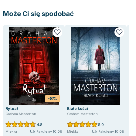
Może Ci się spodobać
-8%
Rytuał
Białe kości
Sus
Graham Masterton
Graham Masterton
Nea
4.8
5.0
Pakujemy 10.08
Pakujemy 10.08
Miękka
Miękka
Mię