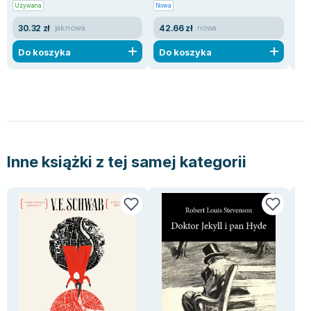
Używana
Nowa
Now
30.32 zł
42.66 zł
15
jak nowa
nowa
Do koszyka
Do koszyka
D
Inne książki z tej samej kategorii