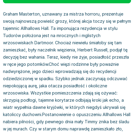
Książki: Prawo konstytucyjne
Książki: Film, muzyka, teatr
Książki dla dzieci 3-5 lat
Książki: Zdrowie
Dean Koontz
Książki: Prawo międzynarodowe
Książki: Historia sztuki
Książki: bajki dla dzieci 3-5 lat
Kuchnia i diety - książki
Andrzej Sapkowski
Graham Masterton, uznawany za mistrza horroru, prezentuje
Książki: Prawo - orzecznictwo
Książki o architekturze
Kolorowanki i książki do naklejania 3-5 lat
Autorskie książki kucharskie
Stephenie Meyer
swoją najnowszą powieść grozy, której akcja toczy się w pełnym
Książki: Prawo pracy
Książki: Sztuka użytkowa
Książki do nauki języków obcych 3-5 lat
Ciasta, desery, wypieki - książki
Robert Ludlum
tajemnic Allhallows Hall. Ta imponująca rezydencja w stylu
Książki: Prawo Unii Europejskiej
Książki: Sztuki wizualne
Książki do nauki pisania i liczenia 3-5 lat
Diety, zdrowe żywienie - książki
Maria Czubaszek
Tudorów położona jest na mrocznych i mglistych
wrzosowiskach Dartmoor. Chociaż niewielu śmiałoby się tam
Teksty aktów prawnych
Inne
Książki grające, z puzzlami i magnesami 3-5 lat
Książki kucharskie
Nora Roberts
zamieszkać, były naczelnik więzienia, Herbert Russell, podjął tę
Książki medyczne i naukowe
Kreatywne i aktywizujące książki dla dzieci 3-5 lat
Kuchnia polska - książki
Mario Vargas Llosa
decyzję bez wahania. Teraz, kiedy nie żyje, posiadłość przeszła
Chemia - książki
Poznawanie świata dla dzieci 3-5 lat - książki
Napoje - książki
Katarzyna Grochola
w ręce jego potomków.Choć więzi rodzinne były poważnie
Książki o fizyce i astronomii
Książki o zainteresowaniach dla dzieci 3-5 lat
Książki: Poradniki
Ewa Nowak
nadwyrężone, jego dzieci wprowadzają się do recydencji
Geografia - książki
Książki dla dzieci 6-8 lat
Inne
Robin Cook
odziedziczonej w spadku. Szybko jednak zaczynają odczuwać
Inne
Książki do nauki czytania 6-8 lat
Książki: Dom, ogród - poradniki
Carlos Ruiz Zafon
niepokojącą aurę, jaka otacza posiadłość i okoliczne
Książki do matematyki
Książki do nauki języków obcych 6-8 lat
Książki: Hobby - poradniki
Konrad Gaca
wrzosowiska. Wszystkie pomieszczenia zdają się ożywać:
Książki medyczne
Książki do nauki pisania i liczenia 6-8 lat
Książki: Moda, uroda, savoir vivre - poradniki
Jerzy Zięba
skrzypią podłogi, tajemne korytarze odbijają kroki jak echo, a
Książki do nauk przyrodniczych
Kreatywne i aktywizujące książki dla dzieci 6-8 lat
Książki pamiątkowe
Jodi Picoult
wiatr wypełnia dawne kryjówki, w których niegdyś ukrywali się
Technika, inżynieria, technologia - książki, podręczniki -
Literatura dla dzieci 6-8 lat
Pozostałe książki
Dorota Terakowska
katoliccy duchowni.Postanowienie o opuszczeniu Allhallows Hall
nauki ścisłe
Poznawanie świata dla dzieci 6-8 lat - książki
Abbi Glines
nabiera pilności, gdy pewnego dnia mały Timmy znika bez śladu
Książki do nauk społecznych i humanistycznych
Książki o zainteresowaniach dla dzieci 6-8 lat
Alfred Szklarski
w jej murach. Czy w starym domu naprawdę zamieszkało zło,