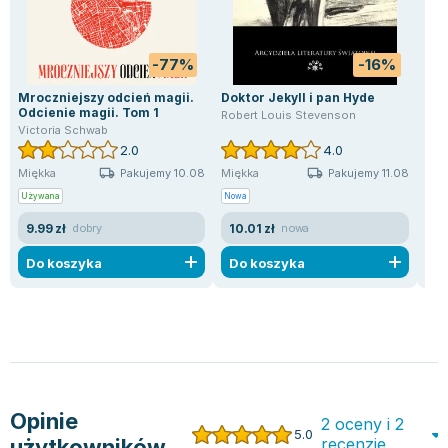
-77%
-16%
Mroczniejszy odcień magii.
Doktor Jekyll i pan Hyde
Sta
Odcienie magii. Tom 1
Robert Louis Stevenson
Nina
Victoria Schwab
2.0
4.0
Pakujemy 10.08
Pakujemy 11.08
Miękka
Miękka
Mię
Używana
Nowa
Uży
9.99 zł
10.01 zł
18
dobry
nowa
Do koszyka
Do koszyka
D
Opinie
2 oceny i 2
5.0
użytkowników
recenzje