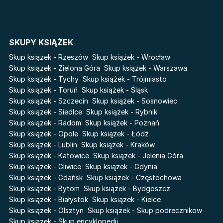
Salt Modern Fiction
The Powerless Trilogy
Cykle
SKUPY KSIĄŻEK
Światy Pilipiuka
Pamiętniki Wampirów
Skup książek - Rzeszów
Skup książek - Wrocław
Cień od wschodu
Basia. Wielka księga.
Skup książek - Zielona Góra
Skup książek - Warszawa
Poznawaj świat z Basią
Skup książek - Tychy
Skup książek - Trójmiasto
Przebudzenie powietrza
Skup książek - Toruń
Skup książek - Śląsk
The Hazel Wood
Pieśń Lwicy
Skup książek - Szczecin
Skup książek - Sosnowiec
Zmierzch
Akademia wampirów
Skup książek - Siedlce
Skup książek - Rybnik
Faye
Skup książek - Radom
Skup książek - Poznań
Karneval
Skup książek - Opole
Skup książek - Łódź
Katie Maguire
Baśń o złamanym sercu
Skup książek - Lublin
Skup książek - Kraków
Liceum Freuda
Prosta zabawa
Skup książek - Katowice
Skup książek - Jelenia Góra
Sherlock Holmes Society
Skup książek - Gliwice
Skup książek - Gdynia
Skup książek - Gdańsk
Skup książek - Częstochowa
Skup książek - Bytom
Skup książek - Bydgoszcz
Skup książek - Białystok
Skup książek - Kielce
Skup książek - Olsztyn
Skup książek - Skup podrecznikow
Skup książek - Skup encyklopedii