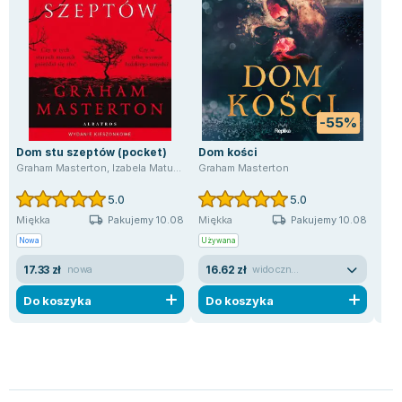
-55%
Dom stu szeptów (pocket)
Dom kości
Do
Graham Masterton
,
Izabela Matuszewska
Graham Masterton
Gra
5.0
5.0
Pakujemy 10.08
Pakujemy 10.08
Miękka
Miękka
Mię
Nowa
Używana
Now
17.33 zł
16.62 zł
34
nowa
widoczne ślady używania
Do koszyka
Do koszyka
D