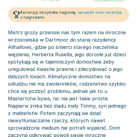
Recenzja otrzymała nagrodę,
sprawdź inne recenzje
z nagrodami.
Mistrz grozy przenosi nas tym razem na mroczne
wrzosowiska w Dartmoor do starej rezydencji
Allhallows, gdzie po śmierci starego naczelnika
więzienia, Herberta Rusella, jego dorosłe już dzieci
spotykają się w tajemniczym domostwie żeby
uregulować kwestie prawne i zdecydować o jego
dalszych losach. Klimatyczne domostwo na
odludziu nie ma zwolenników, rodzeństwo szybko
chce się pozbyć problemu, jednak jak to u
Mastertona bywa, nic nie jest takie proste.
Najpierw znika bez śladu mały Timmy, syn jednego
z małżeństw. Potem zaczynają sie dziać
niewytłumaczalne rzeczy, których nawet
sprowadzone medium nie potrafi wyjaśnić. Dom
zaczyna odkrywać powoli swoje mroczne