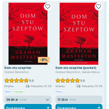
Zygmunt Freud
Agata Passent
Michel Moran
Maciej Orłoś
Jo Nesbo
Katarzyna Miller
Antoine de Saint Exupery
Lew Tołstoj
Mark Twain
-8%
Marcin Meller
Dom stu szeptów
Dom stu szeptów (pocket)
Paulina Młynarska
Graham Masterton
Graham Masterton
,
Izabela Matuszewska
ks. Piotr Pawlukiewicz
5.0
5.0
Jarosław Sokołowski
Pakujemy 10.08
Pakujemy 10.08
Miękka
Miękka
Piotr Latocha
Nowa
Używana
Nowa
Michael Scott
36.90 zł
17.33 zł
Piotr Semka
nowa
nowa
Jarosław Iwaszkiewicz
Do koszyka
Do koszyka