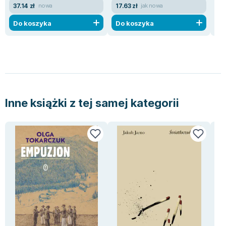
37.14 zł
17.63 zł
35
nowa
jak nowa
Do koszyka
Do koszyka
D
Inne książki z tej samej kategorii