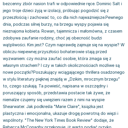
bezcenny zbiór nasion trafi w odpowiednie ręce. Dominic Salt i
Książki: Prawo konstytucyjne
Książki: Film, muzyka, teatr
Książki dla dzieci 3-5 lat
Książki: Zdrowie
Dean Koontz
jego troje dzieci żyją w izolacji, próbując pogodzić się z
Książki: Prawo międzynarodowe
Książki: Historia sztuki
Książki: bajki dla dzieci 3-5 lat
Kuchnia i diety - książki
Andrzej Sapkowski
przeszłością i zachować to, co dla nich najważniejsze.Pewnego
Książki: Prawo - orzecznictwo
Książki o architekturze
Kolorowanki i książki do naklejania 3-5 lat
Autorskie książki kucharskie
Stephenie Meyer
dnia, podczas silnej burzy, na brzegu wyspy pojawia się
Książki: Prawo pracy
Książki: Sztuka użytkowa
Książki do nauki języków obcych 3-5 lat
Ciasta, desery, wypieki - książki
Robert Ludlum
nieznajoma kobieta. Rowan, tajemnicza i małomówna, z czasem
Książki: Prawo Unii Europejskiej
Książki: Sztuki wizualne
Książki do nauki pisania i liczenia 3-5 lat
Diety, zdrowe żywienie - książki
Maria Czubaszek
zdobywa zaufanie rodziny, choć jej obecność budzi
Teksty aktów prawnych
Inne
Książki grające, z puzzlami i magnesami 3-5 lat
Książki kucharskie
Nora Roberts
wątpliwości. Kim jest? Czym naprawdę zajmuje się na wyspie? W
Książki medyczne i naukowe
Kreatywne i aktywizujące książki dla dzieci 3-5 lat
Kuchnia polska - książki
Mario Vargas Llosa
obliczu niepewnej przyszłości bohaterowie stają przed
Chemia - książki
Poznawanie świata dla dzieci 3-5 lat - książki
Napoje - książki
Katarzyna Grochola
wyzwaniem: czy można zaufać osobie, która zmaga się z
Książki o fizyce i astronomii
Książki o zainteresowaniach dla dzieci 3-5 lat
Książki: Poradniki
Ewa Nowak
własnym strachem? I czy w takich okolicznościach możliwe są
Geografia - książki
Książki dla dzieci 6-8 lat
Inne
Robin Cook
nowe początki?Poszukujący wciągającego thrillera osadzonego
Inne
Książki do nauki czytania 6-8 lat
Książki: Dom, ogród - poradniki
Carlos Ruiz Zafon
w stylu literatury pięknej znajdą w „Dzikim, mrocznym brzegu”
Książki do matematyki
Książki do nauki języków obcych 6-8 lat
Książki: Hobby - poradniki
Konrad Gaca
to, czego szukają. Ta powieść, napisana w oszczędny i
poruszający sposób, przedstawia postacie tak żywe, że
Książki medyczne
Książki do nauki pisania i liczenia 6-8 lat
Książki: Moda, uroda, savoir vivre - poradniki
Jerzy Zięba
niemalże czujemy się uwięzieni razem z nimi na wyspie
Książki do nauk przyrodniczych
Kreatywne i aktywizujące książki dla dzieci 6-8 lat
Książki pamiątkowe
Jodi Picoult
Shearwater. Jak podkreśla "Marie Claire", książka jest
Technika, inżynieria, technologia - książki, podręczniki -
Literatura dla dzieci 6-8 lat
Pozostałe książki
Dorota Terakowska
plastyczna i emocjonalna, ukazuje drogę powrotną do więzi i
nauki ścisłe
Poznawanie świata dla dzieci 6-8 lat - książki
Abbi Glines
wspólnoty. "The New York Times Book Review" dodaje, że
Książki do nauk społecznych i humanistycznych
Książki o zainteresowaniach dla dzieci 6-8 lat
Alfred Szklarski
Rebecca McConaghy przekonuje, iż warto podjąć ryzyko