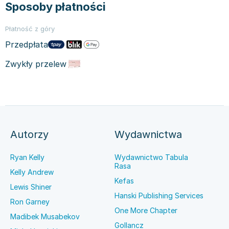
Sposoby płatności
Płatność z góry
Przedpłata
Zwykły przelew
Autorzy
Wydawnictwa
Ryan Kelly
Wydawnictwo Tabula
Rasa
Kelly Andrew
Kefas
Lewis Shiner
Hanski Publishing Services
Ron Garney
One More Chapter
Madibek Musabekov
Gollancz