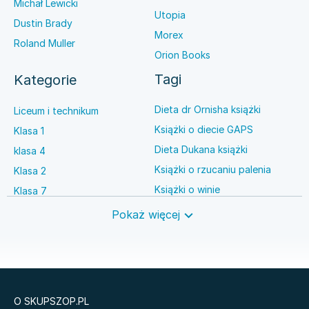
Michał Lewicki
Utopia
Dustin Brady
Morex
Roland Muller
Orion Books
Tagi
Kategorie
Dieta dr Ornisha książki
Liceum i technikum
Książki o diecie GAPS
Klasa 1
Dieta Dukana książki
klasa 4
Książki o rzucaniu palenia
Klasa 2
Książki o winie
Klasa 7
Książki o anestezjologii
Szkoła średnia
Pokaż więcej
Książki o brydżu
Język niemiecki
Książki o prawie autorskim
Nauki ścisłe
O SKUPSZOP.PL