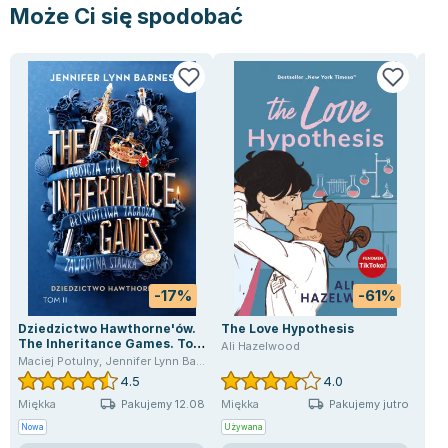
Lorraine Warren
Może Ci się spodobać
Ajahn Brahm
Lucinda Riley
Jacek Walkiewicz
-17%
-61%
Dziedzictwo Hawthorne'ów.
The Love Hypothesis
Zan
The Inheritance Games. Tom
Ali Hazelwood
Joa
2
Maciej Potulny
,
Jennifer Lynn Barnes
4.5
4.0
Pakujemy 12.08
Pakujemy jutro
Miękka
Miękka
Mię
Nowa
Używana
Now