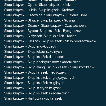
Karneval
Skup książek - Opole
Skup książek - Łódź
Katie Maguire
Baśń o złamanym sercu
Skup książek - Lublin
Skup książek - Kraków
Liceum Freuda
Prosta zabawa
Skup książek - Katowice
Skup książek - Jelenia Góra
Sherlock Holmes Society
Skup książek - Gliwice
Skup książek - Gdynia
Skup książek - Gdańsk
Skup książek - Częstochowa
Skup książek - Bytom
Skup książek - Bydgoszcz
Skup książek - Białystok
Skup książek - Kielce
Skup książek - Olsztyn
Skup książek - Skup podrecznikow
Skup książek - Skup encyklopedii
Skup książek - Skup lektur szkolnych
Skup książek - Skup książek dla dzieci
Skup książek - Skup podręczników akademickich
Skup książek - Skup mang
Skup książek - Skup komiksów
Skup książek - Skup książek medycznych
Skup książek - Skup książek anglojęzycznych
Skup książek - Skup książek religijnych
Skup książek - Skup starych książek
Skup książek - Skup książek akademickich
Skup książek - Hurtowy skup książek