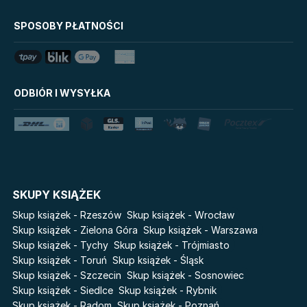
Biblioteka Zarządcy
Klątwa Przodków
Dokumentacji
Mój Pierwszy Atlas
SPOSOBY PŁATNOŚCI
Mystic
Tim Marshall on
Grzeszni Miliarderzy
Geopolitics
LoveBook
Stalking Jack the Ripper
ODBIÓR I WYSYŁKA
Uniwersum Reina Roja
Disney Uczy
Królestwo kłamstw
Star Wars Darth Vader
Lato
Fala
Salt Modern Fiction
The Powerless Trilogy
Cykle
SKUPY KSIĄŻEK
Światy Pilipiuka
Pamiętniki Wampirów
Skup książek - Rzeszów
Skup książek - Wrocław
Cień od wschodu
Basia. Wielka księga.
Skup książek - Zielona Góra
Skup książek - Warszawa
Poznawaj świat z Basią
Skup książek - Tychy
Skup książek - Trójmiasto
Przebudzenie powietrza
Skup książek - Toruń
Skup książek - Śląsk
The Hazel Wood
Pieśń Lwicy
Skup książek - Szczecin
Skup książek - Sosnowiec
Zmierzch
Akademia wampirów
Skup książek - Siedlce
Skup książek - Rybnik
Faye
Skup książek - Radom
Skup książek - Poznań