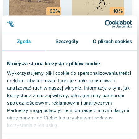
-63%
-18%
Empuzjon
Światłoczułość
Kie
poł
Olga Tokarczuk
Jakub Jarno
Lisa
5.0
0.0
Zgoda
Szczegóły
O plikach cookies
Pakujemy jutro
Pakujemy 12.08
Twarda
Miękka
Mię
Nowa
Używana
Nowa
Now
20.09 zł
40.92 zł
50
jak nowa
nowa
Niniejsza strona korzysta z plików cookie
Do koszyka
Do koszyka
D
Wykorzystujemy pliki cookie do spersonalizowania treści
i reklam, aby oferować funkcje społecznościowe i
analizować ruch w naszej witrynie. Informacje o tym, jak
korzystasz z naszej witryny, udostępniamy partnerom
społecznościowym, reklamowym i analitycznym.
Partnerzy mogą połączyć te informacje z innymi danymi
otrzymanymi od Ciebie lub uzyskanymi podczas
Opinie
0 ocen i 0
korzystania z ich usług.
0.0
użytkowników
recenzji