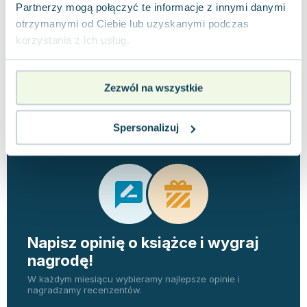
Partnerzy mogą połączyć te informacje z innymi danymi
otrzymanymi od Ciebie lub uzyskanymi podczas
korzystania z ich usług.
Zezwól na wszystkie
Opinie
0 ocen i 0
0.0
użytkowników
recenzji
Spersonalizuj
Napisz opinię o książce i wygraj
nagrodę!
W każdym miesiącu wybieramy najlepsze opinie i
nagradzamy recenzentów.