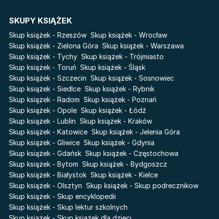
Cykle
SKUPY KSIĄŻEK
Światy Pilipiuka
Pamiętniki Wampirów
Skup książek - Rzeszów
Skup książek - Wrocław
Cień od wschodu
Basia. Wielka księga.
Skup książek - Zielona Góra
Skup książek - Warszawa
Poznawaj świat z Basią
Skup książek - Tychy
Skup książek - Trójmiasto
Przebudzenie powietrza
Skup książek - Toruń
Skup książek - Śląsk
The Hazel Wood
Pieśń Lwicy
Skup książek - Szczecin
Skup książek - Sosnowiec
Zmierzch
Akademia wampirów
Skup książek - Siedlce
Skup książek - Rybnik
Faye
Skup książek - Radom
Skup książek - Poznań
Karneval
Skup książek - Opole
Skup książek - Łódź
Katie Maguire
Baśń o złamanym sercu
Skup książek - Lublin
Skup książek - Kraków
Liceum Freuda
Prosta zabawa
Skup książek - Katowice
Skup książek - Jelenia Góra
Sherlock Holmes Society
Skup książek - Gliwice
Skup książek - Gdynia
Skup książek - Gdańsk
Skup książek - Częstochowa
Skup książek - Bytom
Skup książek - Bydgoszcz
Skup książek - Białystok
Skup książek - Kielce
Skup książek - Olsztyn
Skup książek - Skup podrecznikow
Skup książek - Skup encyklopedii
Skup książek - Skup lektur szkolnych
Skup książek - Skup książek dla dzieci