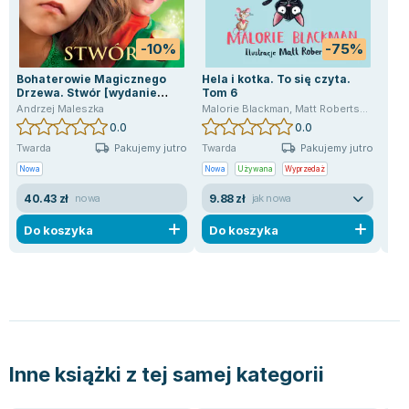
-10%
-75%
Bohaterowie Magicznego
Hela i kotka. To się czyta.
Mal
Drzewa. Stwór [wydanie
Tom 6
Marc
2024]
Andrzej Maleszka
Malorie Blackman
,
Matt Robertson
0.0
0.0
Pakujemy jutro
Pakujemy jutro
Twarda
Twarda
Twa
Nowa
Nowa
Używana
Wyprzedaż
Now
40.43 zł
9.88 zł
10
nowa
jak nowa
Do koszyka
Do koszyka
D
Inne książki z tej samej kategorii