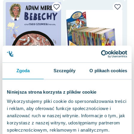
Zgoda
Szczegóły
O plikach cookies
-65%
Bebechy, czyli ciało
101 bajek
Kar
człowieka pod lupą
praca zbiorowa
,
Charles Perrault
,
Katarzy
Mari
Niniejsza strona korzysta z plików cookie
Adam Mirek
0.0
5.0
Wykorzystujemy pliki cookie do spersonalizowania treści
Pakujemy jutro
Pakujemy jutro
Miękka
Miękka
Mię
i reklam, aby oferować funkcje społecznościowe i
Używana
Używana
Uży
analizować ruch w naszej witrynie. Informacje o tym, jak
15.86 zł
29.35 zł
6.
dobry
dobry
korzystasz z naszej witryny, udostępniamy partnerom
społecznościowym, reklamowym i analitycznym.
Do koszyka
Do koszyka
D