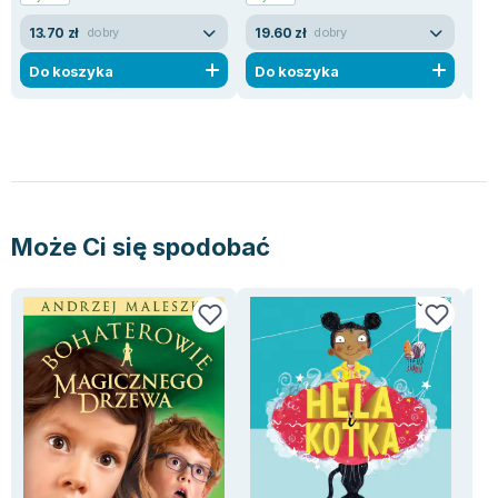
Lorraine Warren
13.70 zł
19.60 zł
40
dobry
dobry
Ajahn Brahm
Lucinda Riley
Do koszyka
Do koszyka
D
Jacek Walkiewicz
Może Ci się spodobać