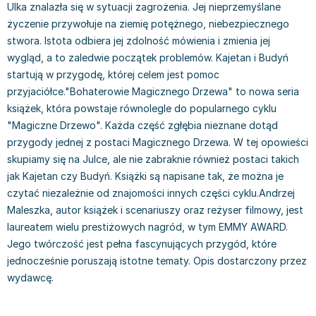
Ulka znalazła się w sytuacji zagrożenia. Jej nieprzemyślane
Książki: Prawo konstytucyjne
Książki: Film, muzyka, teatr
Książki dla dzieci 3-5 lat
Książki: Zdrowie
Dean Koontz
życzenie przywołuje na ziemię potężnego, niebezpiecznego
Książki: Prawo międzynarodowe
Książki: Historia sztuki
Książki: bajki dla dzieci 3-5 lat
Kuchnia i diety - książki
Andrzej Sapkowski
stwora. Istota odbiera jej zdolność mówienia i zmienia jej
Książki: Prawo - orzecznictwo
Książki o architekturze
Kolorowanki i książki do naklejania 3-5 lat
Autorskie książki kucharskie
Stephenie Meyer
wygląd, a to zaledwie początek problemów. Kajetan i Budyń
Książki: Prawo pracy
Książki: Sztuka użytkowa
Książki do nauki języków obcych 3-5 lat
Ciasta, desery, wypieki - książki
Robert Ludlum
startują w przygodę, której celem jest pomoc
Książki: Prawo Unii Europejskiej
Książki: Sztuki wizualne
Książki do nauki pisania i liczenia 3-5 lat
Diety, zdrowe żywienie - książki
Maria Czubaszek
przyjaciółce."Bohaterowie Magicznego Drzewa" to nowa seria
Teksty aktów prawnych
Inne
Książki grające, z puzzlami i magnesami 3-5 lat
Książki kucharskie
Nora Roberts
książek, która powstaje równolegle do popularnego cyklu
Książki medyczne i naukowe
Kreatywne i aktywizujące książki dla dzieci 3-5 lat
Kuchnia polska - książki
Mario Vargas Llosa
"Magiczne Drzewo". Każda część zgłębia nieznane dotąd
Chemia - książki
Poznawanie świata dla dzieci 3-5 lat - książki
Napoje - książki
Katarzyna Grochola
przygody jednej z postaci Magicznego Drzewa. W tej opowieści
Książki o fizyce i astronomii
Książki o zainteresowaniach dla dzieci 3-5 lat
Książki: Poradniki
Ewa Nowak
skupiamy się na Julce, ale nie zabraknie również postaci takich
Geografia - książki
Książki dla dzieci 6-8 lat
Inne
Robin Cook
jak Kajetan czy Budyń. Książki są napisane tak, że można je
Inne
Książki do nauki czytania 6-8 lat
Książki: Dom, ogród - poradniki
Carlos Ruiz Zafon
czytać niezależnie od znajomości innych części cyklu.Andrzej
Maleszka, autor książek i scenariuszy oraz reżyser filmowy, jest
Książki do matematyki
Książki do nauki języków obcych 6-8 lat
Książki: Hobby - poradniki
Konrad Gaca
laureatem wielu prestiżowych nagród, w tym EMMY AWARD.
Książki medyczne
Książki do nauki pisania i liczenia 6-8 lat
Książki: Moda, uroda, savoir vivre - poradniki
Jerzy Zięba
Jego twórczość jest pełna fascynujących przygód, które
Książki do nauk przyrodniczych
Kreatywne i aktywizujące książki dla dzieci 6-8 lat
Książki pamiątkowe
Jodi Picoult
jednocześnie poruszają istotne tematy. Opis dostarczony przez
Technika, inżynieria, technologia - książki, podręczniki -
Literatura dla dzieci 6-8 lat
Pozostałe książki
Dorota Terakowska
wydawcę.
nauki ścisłe
Poznawanie świata dla dzieci 6-8 lat - książki
Abbi Glines
Książki do nauk społecznych i humanistycznych
Książki o zainteresowaniach dla dzieci 6-8 lat
Alfred Szklarski