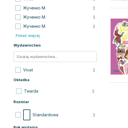
3
Жученко М.
3
Жученко М.
3
Жученко М.
Pokaż więcej
Wydawnictwo
3
Vivat
Okładka
3
Twarda
Rozmiar
3
Standardowa
Rok wydania