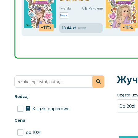
Twarda
Pakujemy jutro
Nowa
-11%
-11%
13.44 zł
nowa
Жуче
Często uży
Rodzaj
Do 20zł
Książki papierowe
Cena
do 10zł