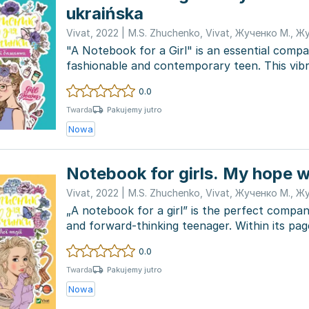
ukraińska
Vivat
,
2022
|
M.S. Zhuchenko
,
Vivat
,
Жученко М.
,
Жу
"A Notebook for a Girl" is an essential comp
fashionable and contemporary teen. This vib
space to j...
0.0
Pakujemy jutro
Twarda
Nowa
Notebook for girls. My hope w
Vivat
,
2022
|
M.S. Zhuchenko
,
Vivat
,
Жученко М.
,
Жу
„A notebook for a girl” is the perfect compan
and forward-thinking teenager. Within its pa
ide...
0.0
Pakujemy jutro
Twarda
Nowa