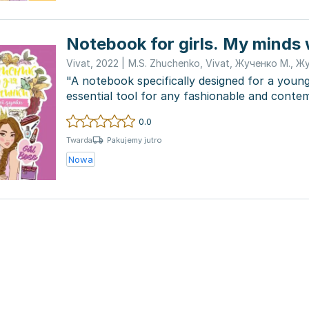
Notebook for girls. My minds 
Vivat
,
2022
|
M.S. Zhuchenko
,
Vivat
,
Жученко М.
,
Жу
"A notebook specifically designed for a young
essential tool for any fashionable and conte
With...
0.0
Pakujemy jutro
Twarda
Nowa