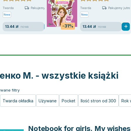
Twarda
Twarda
Pakujemy jutro
Pakujemy jutro
Nowa
Nowa
-31%
13.44 zł
13.44 zł
nowa
nowa
нко М. - wszystkie książki
wane filtry
Twarda okładka
Używane
Pocket
Ilość stron od 300
Rok 
Notebook for girls. My wishes