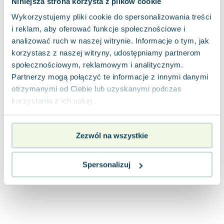
Niniejsza strona korzysta z plików cookie
Joseph Murphy
Wykorzystujemy pliki cookie do spersonalizowania treści
Jan Sztaudynger
i reklam, aby oferować funkcje społecznościowe i
Aleksander Puszkin
analizować ruch w naszej witrynie. Informacje o tym, jak
Oscar Wilde
korzystasz z naszej witryny, udostępniamy partnerom
Małgorzata Ohme
społecznościowym, reklamowym i analitycznym.
Maddie Ziegler
Partnerzy mogą połączyć te informacje z innymi danymi
Leszek Czarnecki
otrzymanymi od Ciebie lub uzyskanymi podczas
Joanna Racewicz
korzystania z ich usług.
Maria Seweryn
Janina Zającówna
Zezwól na wszystkie
Eric Helms
Anna Prus (oprac.)
Nela Mała Reporterka
Spersonalizuj
Agnieszka Maciąg
Barbara Wrzesińska
Terry Pratchett
Virginia Woolf