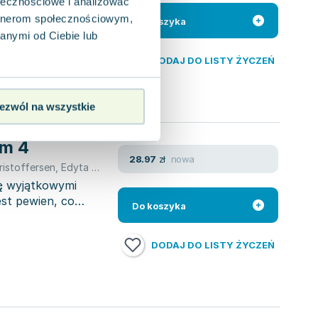
, Stefka, na biwak
ołecznościowe i analizować
chnologii. Podczas
artnerom społecznościowym,
Do koszyka
anymi od Ciebie lub
DODAJ DO LISTY ŻYCZEŃ
ezwól na wszystkie
om 4
nowa
28.97
zł
ristoffersen
,
Edyta Świętek
,
Christoffersen Thorbjrn
,
Thomas Brun
tę wyjątkowymi
est pewien, co
Do koszyka
DODAJ DO LISTY ŻYCZEŃ