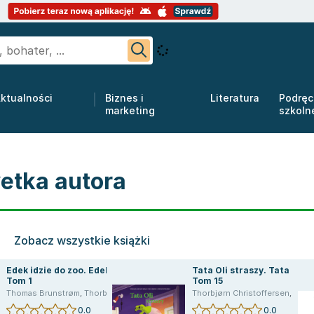
ktualności
Biznes i
Literatura
Podręc
marketing
szkoln
etka autora
Zobacz wszystkie książki
Edek idzie do zoo. Edek.
Tata Oli straszy. Tata Oli.
Tom 1
Tom 15
Thomas Brunstrøm
,
Thomas Brunstrøm
,
Thomas Brunstrøm
,
Thomas Brunstrøm
,
Thomas Brunstrøm
,
Thorbjørn Christoffersen
,
Edyta Świętek
Thorbjørn Christoffersen
,
Christoffersen Th
,
Thomas Brunstrøm
0.0
0.0