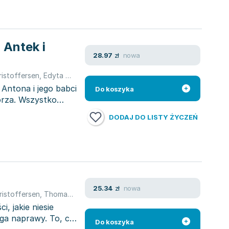
 Antek i
nowa
28.97
zł
ristoffersen
,
Edyta Świętek
,
Christoffersen Thorbjrn
,
Thomas Bruns
 Antona i jego babci
Do koszyka
orza. Wszystko
DODAJ DO LISTY ŻYCZEŃ
nowa
25.34
zł
ristoffersen
,
Thomas Brunstrøm
,
Thomas Brunstrøm
,
Thomas Bruns
, jakie niesie
ga naprawy. To, co
Do koszyka