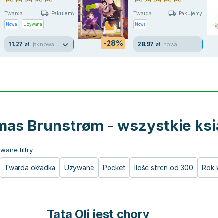
Twarda
Twarda
Pakujemy jutro
Pakujemy 11.08
Nowa
Używana
Nowa
-28%
11.27 zł
28.97 zł
jak nowa
nowa
as Brunstrøm - wszystkie ksi
wane filtry
Twarda okładka
Używane
Pocket
Ilość stron od 300
Rok 
Tata Oli jest chory