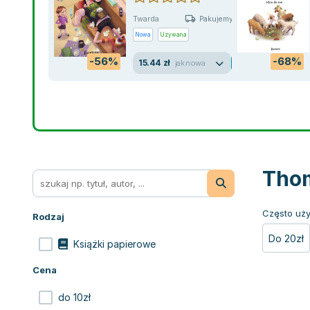
Twarda
Pakujemy jutro
Nowa
Używana
-56%
-68%
15.44 zł
jak nowa
Thom
Często uży
Rodzaj
Do 20zł
Książki papierowe
Cena
do 10zł