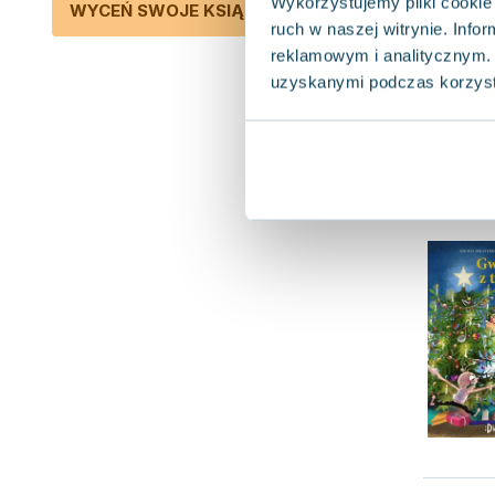
Wykorzystujemy pliki cookie 
WYCEŃ SWOJE KSIĄŻKI
ruch w naszej witrynie. Inf
reklamowym i analitycznym. 
uzyskanymi podczas korzysta