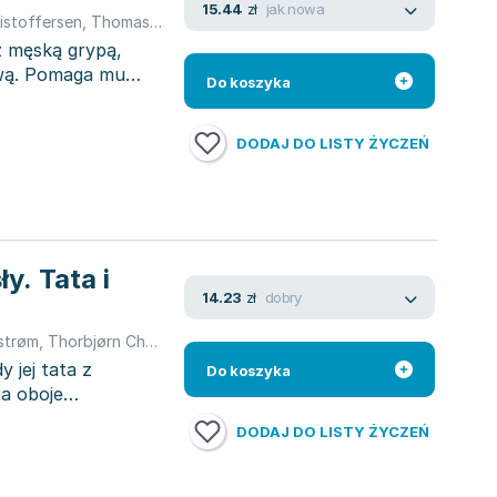
jak nowa
15.44
zł
istoffersen
,
Thomas Brunstrøm
,
Thomas Brunstrøm
,
Thomas Bruns
 z męską grypą,
iwą. Pomaga mu
Do koszyka
DODAJ DO LISTY ŻYCZEŃ
y. Tata i
dobry
14.23
zł
strøm
,
Thorbjørn Christoffersen
,
Thomas Brunstrøm
,
Thomas Bruns
 jej tata z
Do koszyka
a oboje
DODAJ DO LISTY ŻYCZEŃ