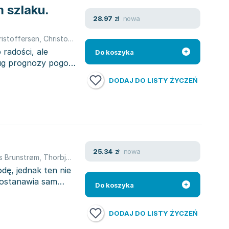
 szlaku.
nowa
28.97
zł
ristoffersen
,
Christoffersen Thorbjrn
,
Thomas Brunstrøm
,
Thomas B
radości, ale
Do koszyka
ug prognozy pogody,
DODAJ DO LISTY ŻYCZEŃ
nowa
25.34
zł
 Brunstrøm
,
Thorbjørn Christoffersen
,
Christoffersen Thorbjrn
,
Th
dę, jednak ten nie
postanawia sam
Do koszyka
DODAJ DO LISTY ŻYCZEŃ