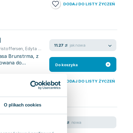
DODAJ DO LISTY ŻYCZEŃ
1
jak nowa
11.27
zł
ristoffersen
,
Edyta Świętek
,
Christoffersen Thorbjrn
,
Thomas Bruns
asa Brunstrma, z
erowana do
Do koszyka
DODAJ DO LISTY ŻYCZEŃ
O plikach cookies
nowa
28.97
zł
ristoffersen
,
Christoffersen Thorbjrn
,
Thomas Brunstrøm
,
Thomas B