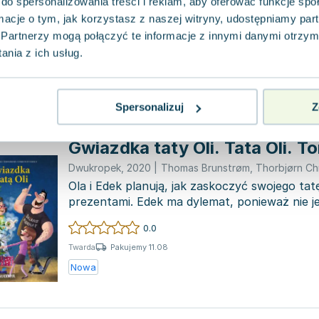
Tata postanowił zabrać Olę, Edka i kolegę Oli
do spersonalizowania treści i reklam, aby oferować funkcje sp
do lasu, aby oderwać ich od komputerów i te
ormacje o tym, jak korzystasz z naszej witryny, udostępniamy p
tej...
Partnerzy mogą połączyć te informacje z innymi danymi otrzym
0.0
nia z ich usług.
Pakujemy 11.08
Twarda
Nowa
Spersonalizuj
Z
Gwiazdka taty Oli. Tata Oli. T
Dwukropek
,
2020
|
Thomas Brunstrøm
,
Thorbjørn Ch
Ola i Edek planują, jak zaskoczyć swojego ta
prezentami. Edek ma dylemat, ponieważ nie j
mogłoby spraw...
0.0
Pakujemy 11.08
Twarda
Nowa