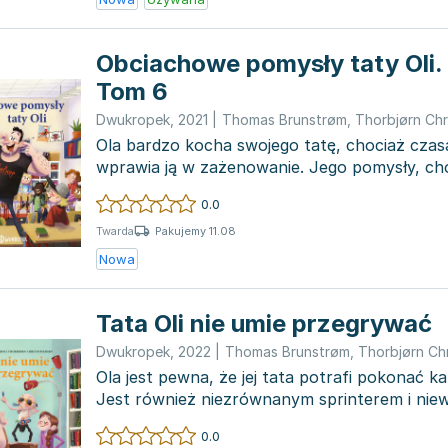
Obciachowe pomysły taty Oli. 
Tom 6
Dwukropek
,
2021
|
Thomas Brunstrøm
,
Thorbjørn Chr
Ola bardzo kocha swojego tatę, chociaż czas
wprawia ją w zażenowanie. Jego pomysły, ch
spraw...
0.0
Pakujemy 11.08
Twarda
Nowa
Tata Oli nie umie przegrywać
Dwukropek
,
2022
|
Thomas Brunstrøm
,
Thorbjørn Ch
Ola jest pewna, że jej tata potrafi pokonać 
Jest również niezrównanym sprinterem i niew
poc...
0.0