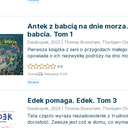
Antek z babcią na dnie morza.
babcia. Tom 1
Dwukropek
,
2023
|
Thomas Brunstrøm
,
Thorbjørn Ch
Pierwsza książka z serii o przygodach małego
opowiada o ich niezwykłej podróży na dno m
zaczyna...
0.0
Pakujemy 11.08
Twarda
Nowa
Edek pomaga. Edek. Tom 3
Dwukropek
,
2024
|
Thomas Brunstrøm
,
Thorbjørn Ch
Tata często wyraża niezadowolenie z trudności
dorosłość. Zawsze jest coś w domu, co wyma