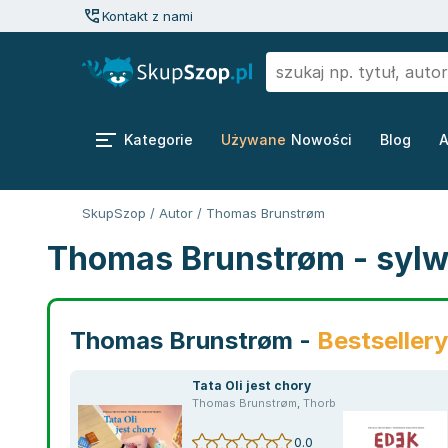
Kontakt z nami
Kategorie
Używane
Nowości
Blog
A
SkupSzop
/
Autor
/
Thomas Brunstrøm
Thomas Brunstrøm - sylw
Thomas Brunstrøm -
Bestsellery
Tata Oli jest chory
Thomas Brunstrøm
,
Thorbjørn Christoffersen
,
0.0