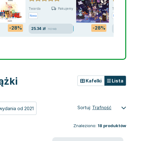
Twarda
Twarda
Pakujemy 11.08
Nowa
Nowa
-28%
-28%
25.34 zł
28.97 zł
nowa
nowa
ążki
Kafelki
Lista
Sortuj:
Trafność
wydania od 2021
Znaleziono:
18
produktów