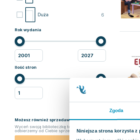
6
Duża
Rok wydania
Ilość stron
Zgoda
Możesz również sprzedawać ksiązki!
Wyceń swoją biblioteczkę teraz. Odkupimy i
Niniejsza strona korzysta z
odbierzemy od Ciebie sprzedane książki.