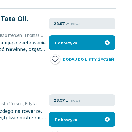
Tata Oli.
nowa
28.97
zł
istoffersen
,
Thomas Brunstrøm
,
Thomas Brunstrøm
,
Thomas Bruns
ami jego zachowanie
Do koszyka
oć niewinne, często
DODAJ DO LISTY ŻYCZEŃ
nowa
28.97
zł
ristoffersen
,
Edyta Świętek
,
Christoffersen Thorbjrn
,
Thomas Bruns
każdego na rowerze.
ątpliwie mistrzem w
Do koszyka