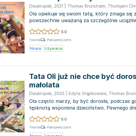
Dwukropek
,
2021
|
Thomas Brunstrøm
,
Thorbjørn Chr
Ola opiekuje się swoim tatą, który zmaga się
powszechnie uważaną za szczególnie uciążl
poprzez przyno...
0.0
Pakujemy jutro
Twarda
Nowa
Używana
Tata Oli już nie chce być dorosł
małolata
Dwukropek
,
2020
|
Edyta Stępkowska
,
Thomas Brun
Ola często marzy, by być dorosła, podczas gdy
tęsknotą wspomina dzieciństwo. Pewnego dni
postanawiają zamienić s...
0.0
Pakujemy jutro
Twarda
Nowa
Używana