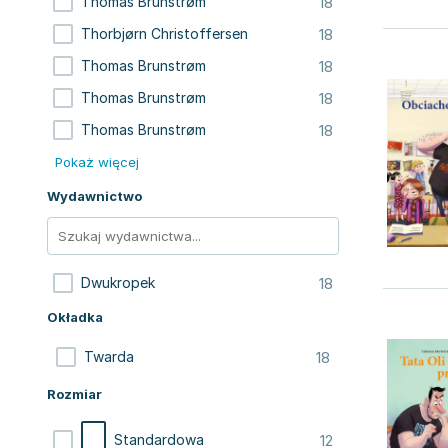
18
Thomas Brunstrøm
18
Thorbjørn Christoffersen
18
Thomas Brunstrøm
18
Thomas Brunstrøm
18
Thomas Brunstrøm
Pokaż więcej
Wydawnictwo
18
Dwukropek
Okładka
18
Twarda
Rozmiar
12
Standardowa