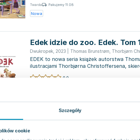
Pakujemy 11.08
Twarda
Nowa
Edek idzie do zoo. Edek. Tom 
Dwukropek
,
2023
|
Thomas Brunstrøm
,
Thorbjørn Ch
EDEK to nowa seria książek autorstwa Thom
ilustracjami Thorbjørna Christoffersena, ski
najmłodszych czyt...
0.0
Pakujemy jutro
Twarda
Nowa
Używana
Szczegóły
Na biwaku. Tata Oli
 plików cookie
Dwukropek
,
2020
|
Thomas Brunstrøm
,
Thorbjørn Ch