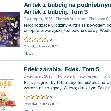
Antek z babcią na podniebnym
Antek z babcią. Tom 3
Dwukropek
,
2025
|
Thomas Brunstrøm
,
Thorbjørn Ch
Nadchodzące urodziny Antka są powodem do 
chłopcu towarzyszą też pewne obawy. Wedł
tego dnia przewi...
0.0
Pakujemy 11.08
Twarda
Nowa
Edek zarabia. Edek. Tom 5
Dwukropek
,
2025
|
Thorbjørn Christoffersen
,
Thomas
Edek pragnie, by tata nabył mu pistolet na wo
wyraża na to zgody. W związku z tym Edek 
zdobyć pot...
0.0
Pakujemy 11.08
Twarda
Nowa