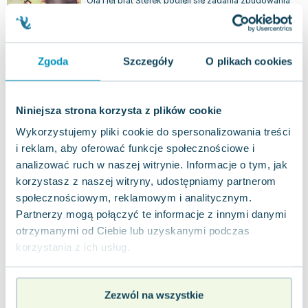
Ola i jej brat Stefek podjęli się zadania zbudowania
domku na drzewie, jednak ich tata nie może oprzeć
się pokusie, by pokazać, ja...
0.0
Twarda
Pakujemy jutro
Zgoda
Szczegóły
O plikach cookies
Nowa
nowa
28.97
zł
Do koszyka
Niniejsza strona korzysta z plików cookie
39.99
zł
taniej o
11.02
zł
Wykorzystujemy pliki cookie do spersonalizowania treści
Edek wraca z przedszkola. Edek. Tom 4
i reklam, aby oferować funkcje społecznościowe i
Dwukropek
,
2025
|
Thomas Brunstrøm
,
Thorbjørn Christoffersen
analizować ruch w naszej witrynie. Informacje o tym, jak
Edek, trochę znużony rutyną przedszkolnego dnia,
korzystasz z naszej witryny, udostępniamy partnerom
decyduje się na powrót do domu na własną rękę. W
społecznościowym, reklamowym i analitycznym.
trakcie tej przygody musi zmierz...
0.0
Partnerzy mogą połączyć te informacje z innymi danymi
Twarda
Pakujemy jutro
otrzymanymi od Ciebie lub uzyskanymi podczas
Nowa
korzystania z ich usług.
nowa
25.34
zł
Do koszyka
Zezwól na wszystkie
34.99
zł
taniej o
9.65
zł