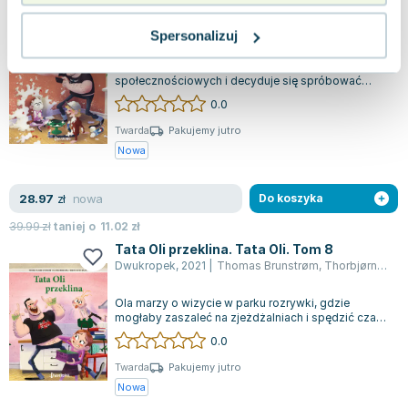
Tata Oli zostaje jutuberem
Dwukropek
,
2022
|
Thomas Brunstrøm
,
Thorbjørn Christoffersen
Spersonalizuj
Tata Oli zaczyna odkrywać świat mediów
społecznościowych i decyduje się spróbować
swoich sił jako youtuber. W pogoni za sławą anga...
0.0
Twarda
Pakujemy jutro
Nowa
nowa
28.97
zł
Do koszyka
39.99
zł
taniej o
11.02
zł
Tata Oli przeklina. Tata Oli. Tom 8
Dwukropek
,
2021
|
Thomas Brunstrøm
,
Thorbjørn Christoffersen
Ola marzy o wizycie w parku rozrywki, gdzie
mogłaby zaszaleć na zjeżdżalniach i spędzić czas
pełen radości. Jej tata również wyraz...
0.0
Twarda
Pakujemy jutro
Nowa