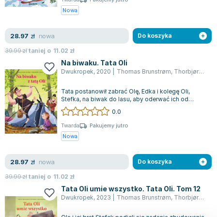
Nowa
nowa
28.97
zł
Do koszyka
39.99
zł
taniej o
11.02
zł
Na biwaku. Tata Oli
Dwukropek
,
2020
|
Thomas Brunstrøm
,
Thorbjørn Christoffersen
Tata postanowił zabrać Olę, Edka i kolegę Oli,
Stefka, na biwak do lasu, aby oderwać ich od
komputerów i technologii. Podczas tej...
0.0
Twarda
Pakujemy jutro
Nowa
nowa
28.97
zł
Do koszyka
39.99
zł
taniej o
11.02
zł
Tata Oli umie wszystko. Tata Oli. Tom 12
Dwukropek
,
2023
|
Thomas Brunstrøm
,
Thorbjørn Christoffersen