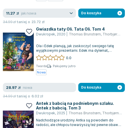
Zygmunt Freud
jak nowa
11.27
Agata Passent
zł
Do koszyka
Michel Moran
34.99
zł
taniej o
23.72
zł
Maciej Orłoś
Gwiazdka taty Oli. Tata Oli. Tom 4
Dwukropek
,
2020
|
Thomas Brunstrøm
,
Thorbjørn Christoffersen
Jo Nesbo
Katarzyna Miller
Ola i Edek planują, jak zaskoczyć swojego tatę
Antoine de Saint Exupery
wyjątkowymi prezentami. Edek ma dylemat,
ponieważ nie jest pewien, co mogłoby spraw...
0.0
Lew Tołstoj
Mark Twain
Twarda
Pakujemy jutro
Nowa
Marcin Meller
Paulina Młynarska
nowa
28.97
ks. Piotr Pawlukiewicz
zł
Do koszyka
Jarosław Sokołowski
34.99
zł
taniej o
6.02
zł
Piotr Latocha
Antek z babcią na podniebnym szlaku.
Antek z babcią. Tom 3
Michael Scott
Dwukropek
,
2025
|
Thomas Brunstrøm
,
Thorbjørn Christoffersen
Piotr Semka
Nadchodzące urodziny Antka są powodem do
Jarosław Iwaszkiewicz
radości, ale chłopcu towarzyszą też pewne obawy.