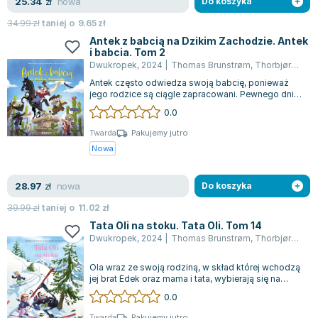
nowa
25.34
zł
Do koszyka
34.99
zł
taniej o
9.65
zł
Antek z babcią na Dzikim Zachodzie. Antek
i babcia. Tom 2
Dwukropek
,
2024
|
Thomas Brunstrøm
,
Thorbjørn Christoffersen
Antek często odwiedza swoją babcię, ponieważ
jego rodzice są ciągle zapracowani. Pewnego dnia,
podczas wspólnej gry w chińczyka, b...
0.0
Twarda
Pakujemy jutro
Nowa
nowa
28.97
zł
Do koszyka
39.99
zł
taniej o
11.02
zł
Tata Oli na stoku. Tata Oli. Tom 14
Dwukropek
,
2024
|
Thomas Brunstrøm
,
Thorbjørn Christoffersen
Ola wraz ze swoją rodziną, w skład której wchodzą
jej brat Edek oraz mama i tata, wybierają się na
narciarską wyprawę do Norwegii....
0.0
Twarda
Pakujemy jutro