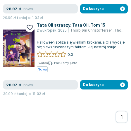
nowa
28.97
zł
Do koszyka
29.99
zł
taniej o
1.02
zł
Tata Oli straszy. Tata Oli. Tom 15
Dwukropek
,
2025
|
Thorbjørn Christoffersen
,
Thomas Brunstrøm
Halloween zbliża się wielkimi krokami, a Ola wydaje
się niewzruszona tym faktem. Jej nastrój psuje
wizja obecności taty na zabawie...
0.0
Twarda
Pakujemy jutro
Nowa
nowa
28.97
zł
Do koszyka
39.99
zł
taniej o
11.02
zł