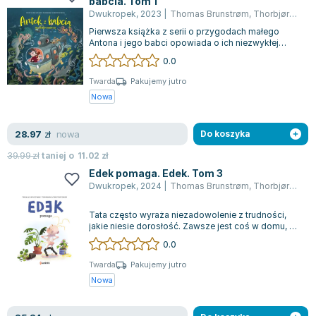
babcia. Tom 1
Lorraine Warren
Dwukropek
,
2023
|
Thomas Brunstrøm
,
Thorbjørn Christoffersen
Ajahn Brahm
Pierwsza książka z serii o przygodach małego
Lucinda Riley
Antona i jego babci opowiada o ich niezwykłej
podróży na dno morza. Wszystko zaczyna...
0.0
Jacek Walkiewicz
Twarda
Pakujemy jutro
Nowa
nowa
28.97
zł
Do koszyka
39.99
zł
taniej o
11.02
zł
Edek pomaga. Edek. Tom 3
Dwukropek
,
2024
|
Thomas Brunstrøm
,
Thorbjørn Christoffersen
Tata często wyraża niezadowolenie z trudności,
jakie niesie dorosłość. Zawsze jest coś w domu, co
wymaga naprawy. To, co dla taty...
0.0
Twarda
Pakujemy jutro
Nowa