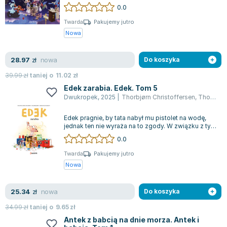
Według prognozy pogody, tego dnia przewi...
0.0
Joseph Murphy
Jan Sztaudynger
Twarda
Pakujemy jutro
Nowa
Aleksander Puszkin
Oscar Wilde
nowa
28.97
Małgorzata Ohme
zł
Do koszyka
Maddie Ziegler
39.99
zł
taniej o
11.02
zł
Leszek Czarnecki
Edek zarabia. Edek. Tom 5
Dwukropek
,
2025
|
Thorbjørn Christoffersen
,
Thomas Brunstrøm
Joanna Racewicz
Maria Seweryn
Edek pragnie, by tata nabył mu pistolet na wodę,
Janina Zającówna
jednak ten nie wyraża na to zgody. W związku z tym
Edek postanawia sam zdobyć pot...
0.0
Eric Helms
Anna Prus (oprac.)
Twarda
Pakujemy jutro
Nowa
Nela Mała Reporterka
Agnieszka Maciąg
nowa
25.34
Barbara Wrzesińska
zł
Do koszyka
Terry Pratchett
34.99
zł
taniej o
9.65
zł
Virginia Woolf
Antek z babcią na dnie morza. Antek i