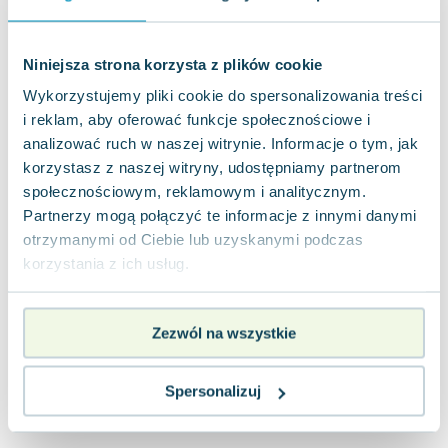
Joseph Murphy
Jan Sztaudynger
Niniejsza strona korzysta z plików cookie
Aleksander Puszkin
Oscar Wilde
Wykorzystujemy pliki cookie do spersonalizowania treści
Małgorzata Ohme
i reklam, aby oferować funkcje społecznościowe i
analizować ruch w naszej witrynie. Informacje o tym, jak
Maddie Ziegler
korzystasz z naszej witryny, udostępniamy partnerom
Leszek Czarnecki
społecznościowym, reklamowym i analitycznym.
Joanna Racewicz
Partnerzy mogą połączyć te informacje z innymi danymi
Maria Seweryn
otrzymanymi od Ciebie lub uzyskanymi podczas
Janina Zającówna
korzystania z ich usług.
Eric Helms
Anna Prus (oprac.)
Nela Mała Reporterka
Zezwól na wszystkie
Agnieszka Maciąg
Barbara Wrzesińska
Spersonalizuj
Terry Pratchett
Virginia Woolf