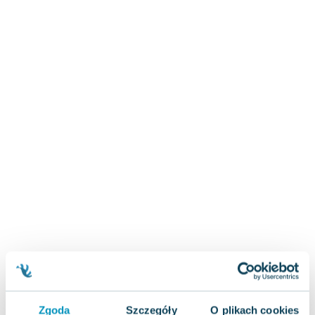
Zygmunt Freud
Agata Passent
Michel Moran
Maciej Orłoś
Jo Nesbo
Katarzyna Miller
Antoine de Saint Exupery
Lew Tołstoj
Mark Twain
Marcin Meller
Paulina Młynarska
ks. Piotr Pawlukiewicz
Jarosław Sokołowski
Piotr Latocha
Michael Scott
Piotr Semka
Jarosław Iwaszkiewicz
Zgoda
Szczegóły
O plikach cookies