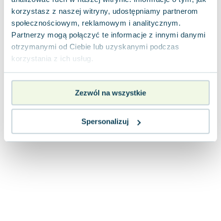
Joseph Murphy
korzystasz z naszej witryny, udostępniamy partnerom
Jan Sztaudynger
społecznościowym, reklamowym i analitycznym.
Aleksander Puszkin
Partnerzy mogą połączyć te informacje z innymi danymi
Oscar Wilde
otrzymanymi od Ciebie lub uzyskanymi podczas
korzystania z ich usług.
Małgorzata Ohme
Maddie Ziegler
Leszek Czarnecki
Zezwól na wszystkie
Joanna Racewicz
Maria Seweryn
Spersonalizuj
Janina Zającówna
Eric Helms
Anna Prus (oprac.)
Nela Mała Reporterka
Agnieszka Maciąg
Barbara Wrzesińska
Terry Pratchett
Virginia Woolf