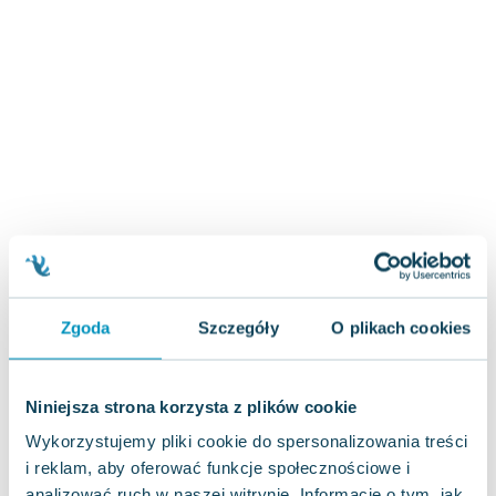
Zygmunt Freud
Agata Passent
Michel Moran
Maciej Orłoś
Jo Nesbo
Katarzyna Miller
Antoine de Saint Exupery
Lew Tołstoj
Mark Twain
Marcin Meller
Paulina Młynarska
Zgoda
Szczegóły
O plikach cookies
ks. Piotr Pawlukiewicz
Jarosław Sokołowski
Piotr Latocha
Niniejsza strona korzysta z plików cookie
Michael Scott
Wykorzystujemy pliki cookie do spersonalizowania treści
Piotr Semka
i reklam, aby oferować funkcje społecznościowe i
Jarosław Iwaszkiewicz
analizować ruch w naszej witrynie. Informacje o tym, jak