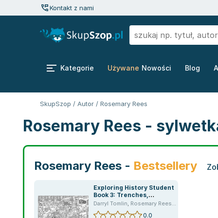
Kontakt z nami
Kategorie
Używane
Nowości
Blog
A
SkupSzop
/
Autor
/
Rosemary Rees
Rosemary Rees - sylwetk
Rosemary Rees -
Bestsellery
Zo
Exploring History Student
Book 3: Trenches,
Treaties and Terror
Darryl Tomlin
,
Rosemary Rees
,
Bircher Rob
,
op
0.0