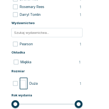
1
Rosemary Rees
1
Darryl Tomlin
Wydawnictwo
1
Pearson
Okładka
1
Miękka
Rozmiar
1
Duża
Rok wydania