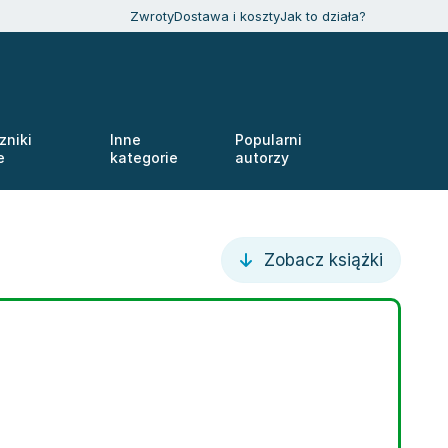
Zwroty
Dostawa i koszty
Jak to działa?
zniki
Inne
Popularni
e
kategorie
autorzy
Zobacz książki