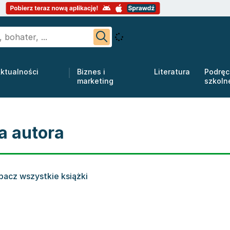
ktualności
Biznes i
Literatura
Podręc
marketing
szkoln
a autora
bacz wszystkie książki
racowanie zbiorowe