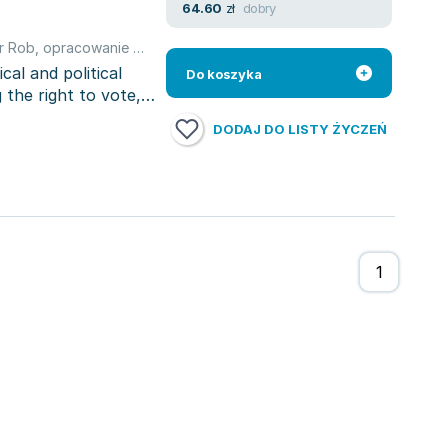
dobry
64.60
zł
r Rob
,
opracowanie zbiorowe
cal and political
Do koszyka
the right to vote,
DODAJ DO LISTY ŻYCZEŃ