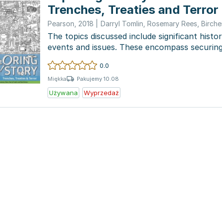
Trenches, Treaties and Terror
Pearson
,
2018
|
Darryl Tomlin
,
Rosemary Rees
,
Birche
The topics discussed include significant histori
events and issues. These encompass securing 
t...
0.0
Pakujemy 10.08
Miękka
Używana
Wyprzedaż