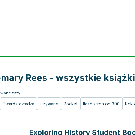
mary Rees - wszystkie książki
wane filtry
Twarda okładka
Używane
Pocket
Ilość stron od 300
Rok 
Exploring History Student Boo