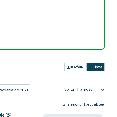
Kafelki
Lista
Sortuj:
Trafność
wydania od 2021
Znaleziono:
1
produktów
k 3: