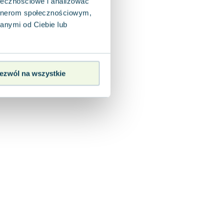
ołecznościowe i analizować
artnerom społecznościowym,
anymi od Ciebie lub
ezwól na wszystkie