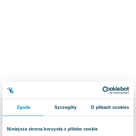
Zygmunt Freud
Agata Passent
Michel Moran
Maciej Orłoś
Jo Nesbo
Katarzyna Miller
Antoine de Saint Exupery
Lew Tołstoj
Mark Twain
Marcin Meller
Paulina Młynarska
ks. Piotr Pawlukiewicz
Jarosław Sokołowski
Zgoda
Szczegóły
O plikach cookies
Piotr Latocha
Michael Scott
Piotr Semka
Niniejsza strona korzysta z plików cookie
Jarosław Iwaszkiewicz