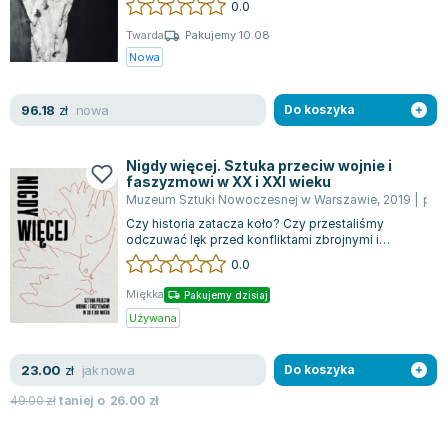
0.0
Filologia - książki
Książki dla dzieci 9-12 lat
Stefan Żeromski
Książki filozoficzne
Książki edukacyjne dla dzieci 9-12 lat
Henryk Sienkiewicz
Twarda
Pakujemy 10.08
Nowa
Inne
Literatura dla dzieci 9-12 lat
Juliusz Słowacki
Kulturoznawstwo, antropologia - książki
Poznawanie świata dla dzieci 9-12 lat - książki
Jacek Piekara
nowa
96.18
Książki o naukach politycznych
Książki o zainteresowaniach dla dzieci 9-12 lat
Meg Cabot
zł
Do koszyka
Książki pedagogiczne
Książki dla młodzieży
James Rollins
Psychologia - książki
Literatura dla młodzieży
Maria Konopnicka
Nigdy więcej. Sztuka przeciw wojnie i
faszyzmowi w XX i XXI wieku
Socjologia - książki
Literatura popularno-naukowa
Paulo Coelho
Muzeum Sztuki Nowoczesnej w Warszawie
,
2019
|
praca zbiorowa
Książki: Religie i wyznania
Społeczeństwo i rozwój osobisty - książki
Rick Riordan
Czy historia zatacza koło? Czy przestaliśmy
Inne
Lektury i pomoce szkolne
John Flanagan
odczuwać lęk przed konfliktami zbrojnymi i
przemocą? Jakie obrazy potrafią pobudzić na...
0.0
Książki: Buddyzm
Lektury do gimnazjów i szkół średnich
Graham Masterton
Książki: Chrześcijaństwo
Lektury do szkoły podstawowej
Astrid Lindgren
Miękka
Pakujemy dzisiaj
Książki: Islam
Szkoły wyższe - książki
Anna Ficner-Ogonowska
Używana
Książki: Judaizm
Bibliotekoznawstwo - książki
Federico Moccia
jak nowa
23.00
Książki: Rozwój osobisty
Książki o ekonomii i finansach - szkoły wyższe
Harlan Coben
zł
Do koszyka
Inne
Książki do filologii - szkoły wyższe
Katarzyna Michalak
49.00
zł
taniej o
26.00
zł
Książki: Kariera i sukces
Książki medyczne dla studentów
Daniel Defoe