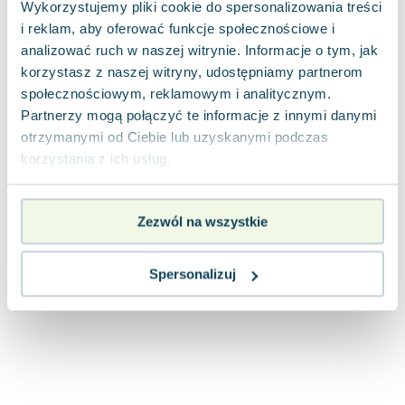
Wykorzystujemy pliki cookie do spersonalizowania treści
Joseph Murphy
i reklam, aby oferować funkcje społecznościowe i
Jan Sztaudynger
analizować ruch w naszej witrynie. Informacje o tym, jak
Aleksander Puszkin
korzystasz z naszej witryny, udostępniamy partnerom
Oscar Wilde
społecznościowym, reklamowym i analitycznym.
Małgorzata Ohme
Partnerzy mogą połączyć te informacje z innymi danymi
Maddie Ziegler
otrzymanymi od Ciebie lub uzyskanymi podczas
Leszek Czarnecki
korzystania z ich usług.
Joanna Racewicz
Maria Seweryn
Zezwól na wszystkie
Janina Zającówna
Eric Helms
Anna Prus (oprac.)
Spersonalizuj
Nela Mała Reporterka
Agnieszka Maciąg
Barbara Wrzesińska
Terry Pratchett
Virginia Woolf