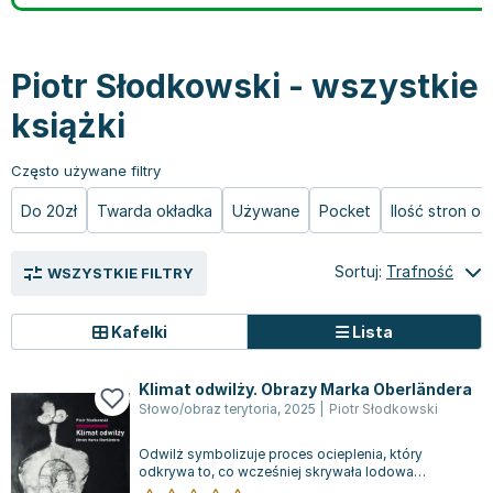
Książki: Prawo konstytucyjne
Książki: Film, muzyka, teatr
Książki dla dzieci 3-5 lat
Książki: Zdrowie
Dean Koontz
Książki: Prawo międzynarodowe
Książki: Historia sztuki
Książki: bajki dla dzieci 3-5 lat
Kuchnia i diety - książki
Andrzej Sapkowski
Książki: Prawo - orzecznictwo
Książki o architekturze
Kolorowanki i książki do naklejania 3-5 lat
Autorskie książki kucharskie
Stephenie Meyer
Piotr Słodkowski - wszystkie
Książki: Prawo pracy
Książki: Sztuka użytkowa
Książki do nauki języków obcych 3-5 lat
Ciasta, desery, wypieki - książki
Robert Ludlum
książki
Książki: Prawo Unii Europejskiej
Książki: Sztuki wizualne
Książki do nauki pisania i liczenia 3-5 lat
Diety, zdrowe żywienie - książki
Maria Czubaszek
Teksty aktów prawnych
Inne
Książki grające, z puzzlami i magnesami 3-5 lat
Książki kucharskie
Nora Roberts
Często używane filtry
Książki medyczne i naukowe
Kreatywne i aktywizujące książki dla dzieci 3-5 lat
Kuchnia polska - książki
Mario Vargas Llosa
Do 20zł
Twarda okładka
Używane
Pocket
Ilość stron o
Chemia - książki
Poznawanie świata dla dzieci 3-5 lat - książki
Napoje - książki
Katarzyna Grochola
Książki o fizyce i astronomii
Książki o zainteresowaniach dla dzieci 3-5 lat
Książki: Poradniki
Ewa Nowak
Geografia - książki
Książki dla dzieci 6-8 lat
Inne
Robin Cook
Sortuj:
Trafność
WSZYSTKIE FILTRY
Inne
Książki do nauki czytania 6-8 lat
Książki: Dom, ogród - poradniki
Carlos Ruiz Zafon
Książki do matematyki
Książki do nauki języków obcych 6-8 lat
Książki: Hobby - poradniki
Konrad Gaca
Kafelki
Lista
Książki medyczne
Książki do nauki pisania i liczenia 6-8 lat
Książki: Moda, uroda, savoir vivre - poradniki
Jerzy Zięba
Książki do nauk przyrodniczych
Kreatywne i aktywizujące książki dla dzieci 6-8 lat
Książki pamiątkowe
Jodi Picoult
Klimat odwilży. Obrazy Marka Oberländera
Słowo/obraz terytoria
,
2025
|
Piotr Słodkowski
Technika, inżynieria, technologia - książki, podręczniki -
Literatura dla dzieci 6-8 lat
Pozostałe książki
Dorota Terakowska
nauki ścisłe
Poznawanie świata dla dzieci 6-8 lat - książki
Abbi Glines
Odwilż symbolizuje proces ocieplenia, który
Książki do nauk społecznych i humanistycznych
Książki o zainteresowaniach dla dzieci 6-8 lat
Alfred Szklarski
odkrywa to, co wcześniej skrywała lodowa
pokrywa. Właśnie przez tę metaforę Piotr Słod...