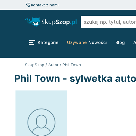
Kontakt z nami
Kategorie
Używane
Nowości
Blog
A
SkupSzop
/
Autor
/
Phil Town
Phil Town - sylwetka aut