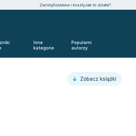
Zwroty
Dostawa i koszty
Jak to działa?
zniki
Inne
Popularni
e
kategorie
autorzy
Zobacz książki