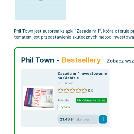
Phil Town jest autorem książki "Zasada nr 1", która oferuje 
tematem jest przedstawienie skutecznych metod inwestowa
Phil Town -
Bestsellery
Zobacz wszy
Zasada nr 1 Inwestowanie
na Giełdzie
Phil Town
0.0
Twarda
Pakujemy dzisiaj
Używana
21.49 zł
jak nowa