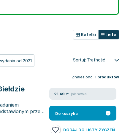
Kafelki
Lista
Sortuj:
Trafność
wydania od 2021
Znaleziono:
1
produktów
iełdzie
jak nowa
21.49
zł
zadaniem
edstawionym przez
Do koszyka
DODAJ DO LISTY ŻYCZEŃ