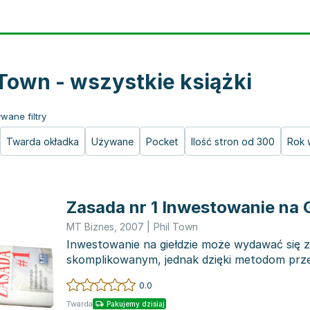
 Town - wszystkie książki
wane filtry
Twarda okładka
Używane
Pocket
Ilość stron od 300
Rok 
Zasada nr 1 Inwestowanie na G
MT Biznes
,
2007
|
Phil Town
Inwestowanie na giełdzie może wydawać się 
skomplikowanym, jednak dzięki metodom prz
Warrena Buffetta, mo...
0.0
Twarda
Pakujemy dzisiaj