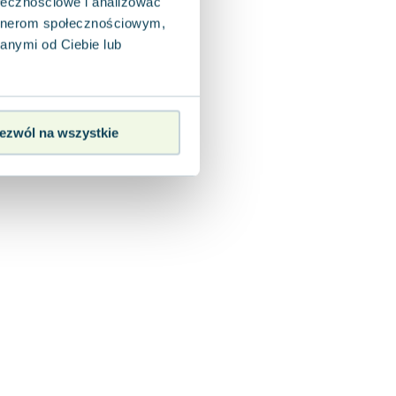
ołecznościowe i analizować
artnerom społecznościowym,
anymi od Ciebie lub
ezwól na wszystkie