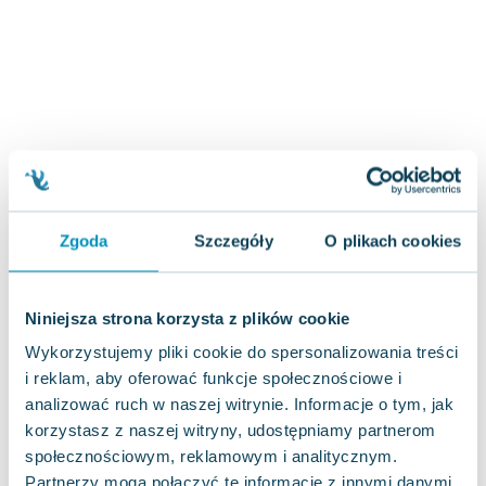
Zygmunt Freud
Agata Passent
Michel Moran
Maciej Orłoś
Jo Nesbo
Katarzyna Miller
Antoine de Saint Exupery
Lew Tołstoj
Zgoda
Szczegóły
O plikach cookies
Mark Twain
Marcin Meller
Paulina Młynarska
Niniejsza strona korzysta z plików cookie
ks. Piotr Pawlukiewicz
Wykorzystujemy pliki cookie do spersonalizowania treści
Jarosław Sokołowski
i reklam, aby oferować funkcje społecznościowe i
Piotr Latocha
analizować ruch w naszej witrynie. Informacje o tym, jak
Michael Scott
korzystasz z naszej witryny, udostępniamy partnerom
Piotr Semka
społecznościowym, reklamowym i analitycznym.
Jarosław Iwaszkiewicz
Partnerzy mogą połączyć te informacje z innymi danymi