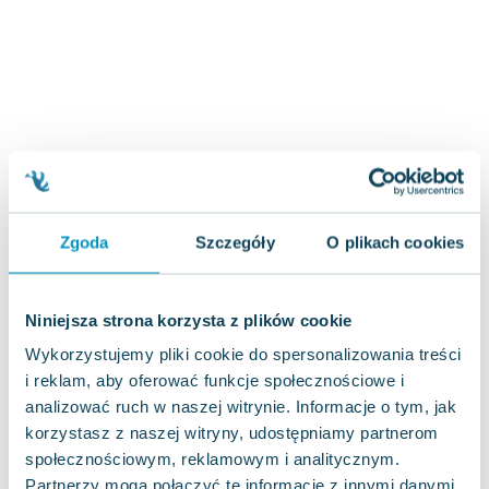
Zygmunt Freud
Agata Passent
Michel Moran
Maciej Orłoś
Jo Nesbo
Katarzyna Miller
Antoine de Saint Exupery
Lew Tołstoj
Zgoda
Szczegóły
O plikach cookies
Mark Twain
Marcin Meller
Paulina Młynarska
Niniejsza strona korzysta z plików cookie
ks. Piotr Pawlukiewicz
Wykorzystujemy pliki cookie do spersonalizowania treści
Jarosław Sokołowski
i reklam, aby oferować funkcje społecznościowe i
Piotr Latocha
analizować ruch w naszej witrynie. Informacje o tym, jak
Michael Scott
korzystasz z naszej witryny, udostępniamy partnerom
Piotr Semka
społecznościowym, reklamowym i analitycznym.
Jarosław Iwaszkiewicz
Partnerzy mogą połączyć te informacje z innymi danymi