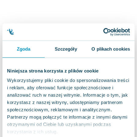
Joseph Murphy
Jan Sztaudynger
Aleksander Puszkin
Oscar Wilde
Małgorzata Ohme
Maddie Ziegler
Zgoda
Szczegóły
O plikach cookies
Leszek Czarnecki
Joanna Racewicz
Maria Seweryn
Niniejsza strona korzysta z plików cookie
Janina Zającówna
Wykorzystujemy pliki cookie do spersonalizowania treści
Eric Helms
i reklam, aby oferować funkcje społecznościowe i
Anna Prus (oprac.)
analizować ruch w naszej witrynie. Informacje o tym, jak
Nela Mała Reporterka
korzystasz z naszej witryny, udostępniamy partnerom
Agnieszka Maciąg
społecznościowym, reklamowym i analitycznym.
Barbara Wrzesińska
Partnerzy mogą połączyć te informacje z innymi danymi
Terry Pratchett
otrzymanymi od Ciebie lub uzyskanymi podczas
korzystania z ich usług.
Virginia Woolf