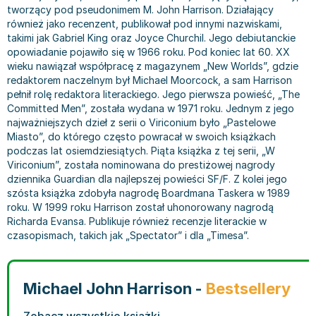
tworzący pod pseudonimem M. John Harrison. Działający
Bajki wiersze
Książki: finanse, księgowość, bankowość
Książki: pamiętniki, dzienniki i listy
Liceum i technikum
Książki o sportowcach
Julian Tuwim
również jako recenzent, publikował pod innymi nazwiskami,
Do kolorowania i naklejania
Książki o gospodarce
Wywiady, wspomnienia - książki
Podręczniki do 1 klasy liceum i technikum
Książki: Turystyka i podróże
Bracia Grimm
takimi jak Gabriel King oraz Joyce Churchil. Jego debiutanckie
Kontrastowe obrazki
Inne
Komiksy
Podręczniki do 2 klasy liceum i technikum
Albumy krajoznawcze
Stephen King
opowiadanie pojawiło się w 1966 roku. Pod koniec lat 60. XX
wieku nawiązał współpracę z magazynem „New Worlds”, gdzie
Kreatywne / Aktywizujące
Książki o marketingu
Komiksy dla dorosłych
Podręczniki do 3 klasy liceum i technikum
Albumy krajoznawcze - Polska
Tanya Valko
redaktorem naczelnym był Michael Moorcock, a sam Harrison
Poznawanie świata
Książki o zarządzaniu
Komiksy dla dzieci
Podręczniki do klasy 4 liceum i technikum
Albumy krajoznawcze - Świat
Lauren Kate
pełnił rolę redaktora literackiego. Jego pierwsza powieść, „The
Podręczniki szkolne
Historia - książki
Komiksy dla młodzieży
Podręczniki do szkoły zawodowej
Atlasy
Jan Brzechwa
Committed Men”, została wydana w 1971 roku. Jednym z jego
najważniejszych dzieł z serii o Viriconium było „Pastelowe
Edukacja przedszkolna
Archeologia - książki
Komiksy obcojęzyczne
Podręczniki do 1 klasy szkoły zawodowej
Atlasy - Polska
E. L. James
Miasto”, do którego często powracał w swoich książkach
Liceum, Technikum
Historia Polski - książki
Fantastyka, horror - książki
Podręczniki do 2 klasy szkoły zawodowej
Atlasy - świat
Virginia C. Andrews
podczas lat osiemdziesiątych. Piąta książka z tej serii, „W
Szkoła podstawowa
Historia świata - książki
Książki fantasy
Podręczniki do 3 klasy szkoły zawodowej
Globusy
Waldemar Łysiak
Viriconium”, została nominowana do prestiżowej nagrody
Szkoły wyższe
II Wojna Światowa - książki
Książki horrory
Książki dla dzieci
Mapy
Monika Szwaja
dziennika Guardian dla najlepszej powieści SF/F. Z kolei jego
szósta książka zdobyła nagrodę Boardmana Taskera w 1989
Szkoła zawodowa
Książki militarne
Science Fiction - książki
Książki dla dzieci do 2 lat
Mapy - Polska
Camilla Läckberg
roku. W 1999 roku Harrison został uhonorowany nagrodą
Książki: Prawo
Książki kryminały
Książki: bajki dla dzieci do 2 lat
Mapy - Świat
Jan Kochanowski
Richarda Evansa. Publikuje również recenzje literackie w
Inne
Książki z poezją, aforyzmami i dramaty
Do kąpieli i zabawy
Przewodniki turystyczne
Henning Mankell
czasopismach, takich jak „Spectator” i dla „Timesa”.
Książki: Prawo administracyjne
Książki dramaty
Kolorowanki i książki do naklejania do 2 lat
Przewodniki turystyczne - Polska
Beata Pawlikowska
Książki: Prawo cywilne
Książki humorystyczne i aforyzmy
Książki grające, z puzzlami i magnesami do 2 lat
Przewodniki turystyczne - Świat
L.J. Smith
Michael John Harrison -
Bestsellery
Książki: Prawo finansowe
Tomiki poezji
Obrazki kontrastowe dla niemowląt
Książki: Zdrowie, rodzina, związki
Diana Palmer
Książki: Prawo karne
Książki o sztuce
Poznawanie świata dla dzieci do 2 lat - książki
Książki: Rodzina, związki
Bear Grylls