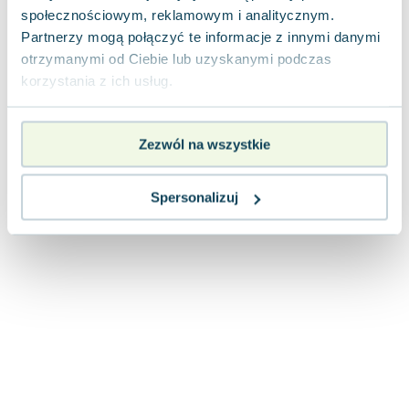
Joseph Murphy
społecznościowym, reklamowym i analitycznym.
Partnerzy mogą połączyć te informacje z innymi danymi
Jan Sztaudynger
otrzymanymi od Ciebie lub uzyskanymi podczas
Aleksander Puszkin
korzystania z ich usług.
Oscar Wilde
Małgorzata Ohme
Maddie Ziegler
Zezwól na wszystkie
Leszek Czarnecki
Joanna Racewicz
Spersonalizuj
Maria Seweryn
Janina Zającówna
Eric Helms
Anna Prus (oprac.)
Nela Mała Reporterka
Agnieszka Maciąg
Barbara Wrzesińska
Terry Pratchett
Virginia Woolf