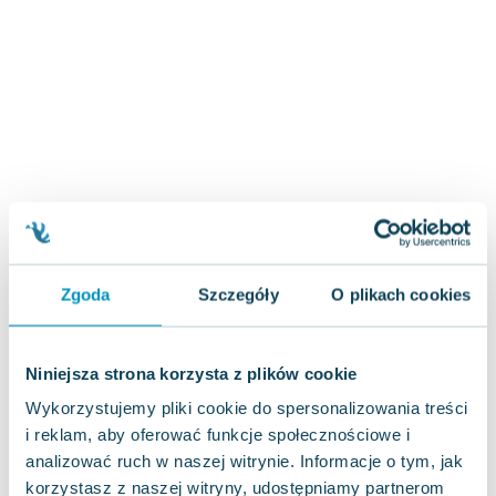
Zygmunt Freud
Agata Passent
Michel Moran
Maciej Orłoś
Jo Nesbo
Katarzyna Miller
Antoine de Saint Exupery
Lew Tołstoj
Mark Twain
Marcin Meller
Zgoda
Szczegóły
O plikach cookies
Paulina Młynarska
ks. Piotr Pawlukiewicz
Jarosław Sokołowski
Niniejsza strona korzysta z plików cookie
Piotr Latocha
Wykorzystujemy pliki cookie do spersonalizowania treści
Michael Scott
i reklam, aby oferować funkcje społecznościowe i
Piotr Semka
analizować ruch w naszej witrynie. Informacje o tym, jak
Jarosław Iwaszkiewicz
korzystasz z naszej witryny, udostępniamy partnerom