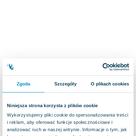
Zygmunt Freud
Agata Passent
Michel Moran
Maciej Orłoś
Jo Nesbo
Katarzyna Miller
Antoine de Saint Exupery
Lew Tołstoj
Mark Twain
Marcin Meller
Zgoda
Szczegóły
O plikach cookies
Paulina Młynarska
ks. Piotr Pawlukiewicz
Jarosław Sokołowski
Niniejsza strona korzysta z plików cookie
Piotr Latocha
Wykorzystujemy pliki cookie do spersonalizowania treści
Michael Scott
i reklam, aby oferować funkcje społecznościowe i
Piotr Semka
analizować ruch w naszej witrynie. Informacje o tym, jak
Jarosław Iwaszkiewicz