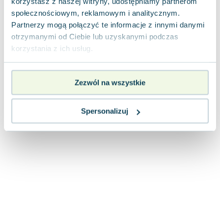
korzystasz z naszej witryny, udostępniamy partnerom
Joseph Murphy
społecznościowym, reklamowym i analitycznym.
Jan Sztaudynger
Partnerzy mogą połączyć te informacje z innymi danymi
Aleksander Puszkin
otrzymanymi od Ciebie lub uzyskanymi podczas
Oscar Wilde
korzystania z ich usług.
Małgorzata Ohme
Maddie Ziegler
Zezwól na wszystkie
Leszek Czarnecki
Joanna Racewicz
Maria Seweryn
Spersonalizuj
Janina Zającówna
Eric Helms
Anna Prus (oprac.)
Nela Mała Reporterka
Agnieszka Maciąg
Barbara Wrzesińska
Terry Pratchett
Virginia Woolf