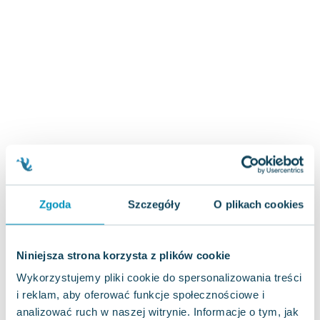
Zygmunt Freud
Agata Passent
Michel Moran
Maciej Orłoś
Jo Nesbo
Katarzyna Miller
Antoine de Saint Exupery
Lew Tołstoj
Mark Twain
Marcin Meller
Paulina Młynarska
Zgoda
Szczegóły
O plikach cookies
ks. Piotr Pawlukiewicz
Jarosław Sokołowski
Niniejsza strona korzysta z plików cookie
Piotr Latocha
Michael Scott
Wykorzystujemy pliki cookie do spersonalizowania treści
Piotr Semka
i reklam, aby oferować funkcje społecznościowe i
analizować ruch w naszej witrynie. Informacje o tym, jak
Jarosław Iwaszkiewicz