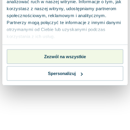
analizować ruch w naszej witrynie. Informacje o tym, jak
Joseph Murphy
korzystasz z naszej witryny, udostępniamy partnerom
Jan Sztaudynger
społecznościowym, reklamowym i analitycznym.
Aleksander Puszkin
Partnerzy mogą połączyć te informacje z innymi danymi
Oscar Wilde
otrzymanymi od Ciebie lub uzyskanymi podczas
Małgorzata Ohme
korzystania z ich usług.
Maddie Ziegler
Leszek Czarnecki
Zezwól na wszystkie
Joanna Racewicz
Maria Seweryn
Janina Zającówna
Spersonalizuj
Eric Helms
Anna Prus (oprac.)
Nela Mała Reporterka
Agnieszka Maciąg
Barbara Wrzesińska
Terry Pratchett
Virginia Woolf