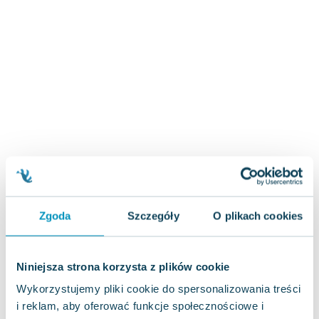
Zygmunt Freud
Agata Passent
Michel Moran
Maciej Orłoś
Jo Nesbo
Katarzyna Miller
Antoine de Saint Exupery
Lew Tołstoj
Mark Twain
Marcin Meller
Paulina Młynarska
Zgoda
Szczegóły
O plikach cookies
ks. Piotr Pawlukiewicz
Jarosław Sokołowski
Piotr Latocha
Niniejsza strona korzysta z plików cookie
Michael Scott
Wykorzystujemy pliki cookie do spersonalizowania treści
Piotr Semka
i reklam, aby oferować funkcje społecznościowe i
Jarosław Iwaszkiewicz