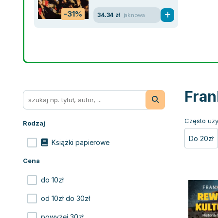
-31%
34.34 zł
jak nowa
Fran
Często uży
Rodzaj
Do 20zł
Książki papierowe
Cena
do 10zł
od 10zł do 30zł
powyżej 30zł