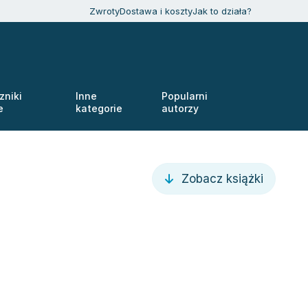
Zwroty
Dostawa i koszty
Jak to działa?
zniki
Inne
Popularni
e
kategorie
autorzy
Zobacz książki