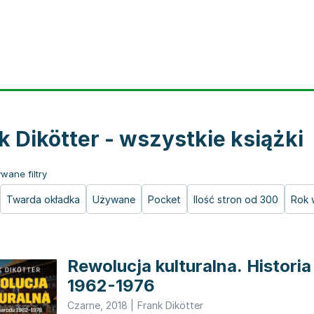
k Dikötter - wszystkie książki
wane filtry
Twarda okładka
Używane
Pocket
Ilość stron od 300
Rok 
Rewolucja kulturalna. Histori
1962-1976
Czarne
,
2018
|
Frank Dikötter