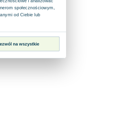
ołecznościowe i analizować
artnerom społecznościowym,
anymi od Ciebie lub
ezwól na wszystkie