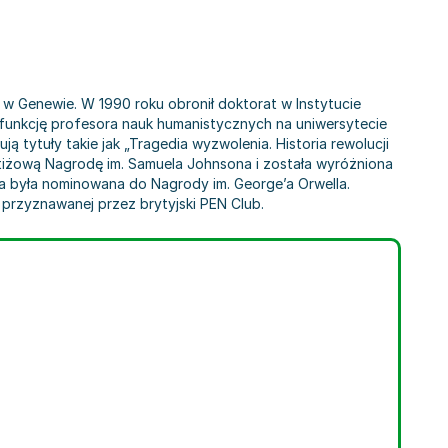
cie w Genewie. W 1990 roku obronił doktorat w Instytucie
i funkcję profesora nauk humanistycznych na uniwersytecie
 tytuły takie jak „Tragedia wyzwolenia. Historia rewolucji
estiżową Nagrodę im. Samuela Johnsona i została wyróżniona
żka była nominowana do Nagrody im. George’a Orwella.
n, przyznawanej przez brytyjski PEN Club.