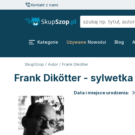
Kontakt z nami
Kategorie
Używane
Nowości
Blog
A
SkupSzop
/
Autor
/
Frank Dikötter
Frank Dikötter - sylwetka
Data i miejsce urodzenia:
3