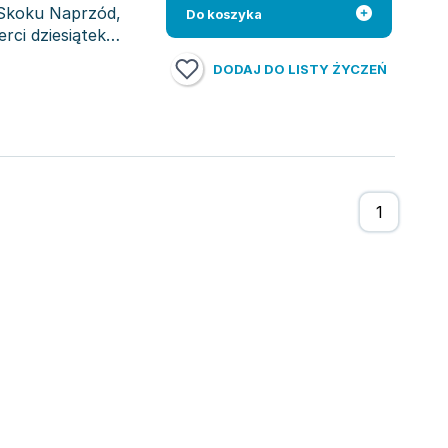
 Skoku Naprzód,
Do koszyka
rci dziesiątek
DODAJ DO LISTY ŻYCZEŃ