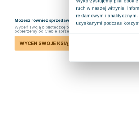
Wykorzystujemy pliki cookie 
ruch w naszej witrynie. Inf
reklamowym i analitycznym. 
Możesz również sprzedawać ksiązki!
uzyskanymi podczas korzysta
Wyceń swoją biblioteczkę teraz. Odkupimy i
odbierzemy od Ciebie sprzedane książki.
WYCEŃ SWOJE KSIĄŻKI