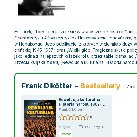
Historyk, który specjalizuje się w współczesnej historii Chin
Orientalistyki i Afrykanistyki na Uniwersytecie Londyńskim
w Hongkongu. Jego publikacje, z których wiele miało duży w
chińskiej 1945–1957” oraz „Wielki głód. Tragiczne skutki p
jako jedna z najlepszych książek roku przez takie pisma jak
Trzecia książka z serii, „Rewolucja kulturalna. Historia naro
Frank Dikötter -
Bestsellery
Zoba
Rewolucja kulturalna.
Historia narodu 1962-
1976
Frank Dikötter
0.0
Miękka
Pakujemy 10.08
Używana