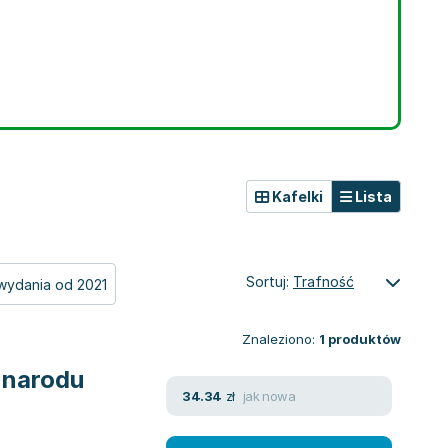
Kafelki
Lista
Sortuj:
Trafność
wydania od 2021
Znaleziono:
1
produktów
a narodu
jak nowa
34.34
zł