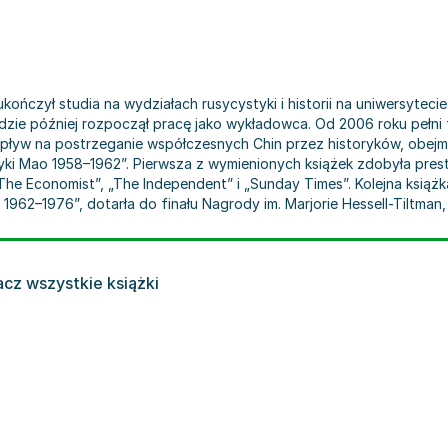
, ukończył studia na wydziałach rusycystyki i historii na uniwersyte
, gdzie później rozpoczął pracę jako wykładowca. Od 2006 roku pełn
pływ na postrzeganie współczesnych Chin przez historyków, obejmują
olityki Mao 1958–1962”. Pierwsza z wymienionych książek zdobyła pr
 „The Economist”, „The Independent” i „Sunday Times”. Kolejna ksią
du 1962–1976”, dotarła do finału Nagrody im. Marjorie Hessell-Tiltma
cz wszystkie książki