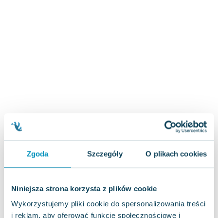
Zygmunt Freud
Agata Passent
Michel Moran
Maciej Orłoś
Jo Nesbo
Katarzyna Miller
Antoine de Saint Exupery
Lew Tołstoj
Mark Twain
Marcin Meller
Paulina Młynarska
ks. Piotr Pawlukiewicz
Zgoda
Szczegóły
O plikach cookies
Jarosław Sokołowski
Piotr Latocha
Michael Scott
Niniejsza strona korzysta z plików cookie
Piotr Semka
Wykorzystujemy pliki cookie do spersonalizowania treści
Jarosław Iwaszkiewicz
i reklam, aby oferować funkcje społecznościowe i