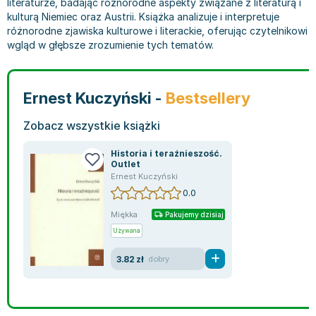
literaturze, badając różnorodne aspekty związane z literaturą i
Bajki wiersze
Książki: finanse, księgowość, bankowość
Książki: pamiętniki, dzienniki i listy
Liceum i technikum
Książki o sportowcach
Julian Tuwim
kulturą Niemiec oraz Austrii. Książka analizuje i interpretuje
różnorodne zjawiska kulturowe i literackie, oferując czytelnikowi
Do kolorowania i naklejania
Książki o gospodarce
Wywiady, wspomnienia - książki
Podręczniki do 1 klasy liceum i technikum
Książki: Turystyka i podróże
Bracia Grimm
wgląd w głębsze zrozumienie tych tematów.
Kontrastowe obrazki
Inne
Komiksy
Podręczniki do 2 klasy liceum i technikum
Albumy krajoznawcze
Stephen King
Kreatywne / Aktywizujące
Książki o marketingu
Komiksy dla dorosłych
Podręczniki do 3 klasy liceum i technikum
Albumy krajoznawcze - Polska
Tanya Valko
Poznawanie świata
Książki o zarządzaniu
Komiksy dla dzieci
Podręczniki do klasy 4 liceum i technikum
Albumy krajoznawcze - Świat
Lauren Kate
Ernest Kuczyński -
Bestsellery
Podręczniki szkolne
Historia - książki
Komiksy dla młodzieży
Podręczniki do szkoły zawodowej
Atlasy
Jan Brzechwa
Edukacja przedszkolna
Archeologia - książki
Komiksy obcojęzyczne
Podręczniki do 1 klasy szkoły zawodowej
Atlasy - Polska
E. L. James
Zobacz wszystkie książki
Liceum, Technikum
Historia Polski - książki
Fantastyka, horror - książki
Podręczniki do 2 klasy szkoły zawodowej
Atlasy - świat
Virginia C. Andrews
Historia i teraźnieszość.
Szkoła podstawowa
Historia świata - książki
Książki fantasy
Podręczniki do 3 klasy szkoły zawodowej
Globusy
Waldemar Łysiak
Outlet
Ernest Kuczyński
Szkoły wyższe
II Wojna Światowa - książki
Książki horrory
Książki dla dzieci
Mapy
Monika Szwaja
0.0
Szkoła zawodowa
Książki militarne
Science Fiction - książki
Książki dla dzieci do 2 lat
Mapy - Polska
Camilla Läckberg
Książki: Prawo
Książki kryminały
Książki: bajki dla dzieci do 2 lat
Mapy - Świat
Jan Kochanowski
Miękka
Pakujemy dzisiaj
Inne
Książki z poezją, aforyzmami i dramaty
Do kąpieli i zabawy
Przewodniki turystyczne
Henning Mankell
Używana
Książki: Prawo administracyjne
Książki dramaty
Kolorowanki i książki do naklejania do 2 lat
Przewodniki turystyczne - Polska
Beata Pawlikowska
3.82 zł
dobry
Książki: Prawo cywilne
Książki humorystyczne i aforyzmy
Książki grające, z puzzlami i magnesami do 2 lat
Przewodniki turystyczne - Świat
L.J. Smith
Książki: Prawo finansowe
Tomiki poezji
Obrazki kontrastowe dla niemowląt
Książki: Zdrowie, rodzina, związki
Diana Palmer
Książki: Prawo karne
Książki o sztuce
Poznawanie świata dla dzieci do 2 lat - książki
Książki: Rodzina, związki
Bear Grylls