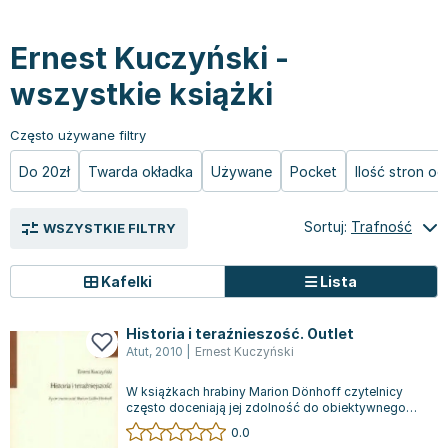
Książki: Prawo konstytucyjne
Książki: Film, muzyka, teatr
Książki dla dzieci 3-5 lat
Książki: Zdrowie
Dean Koontz
Książki: Prawo międzynarodowe
Książki: Historia sztuki
Książki: bajki dla dzieci 3-5 lat
Kuchnia i diety - książki
Andrzej Sapkowski
Ernest Kuczyński -
Książki: Prawo - orzecznictwo
Książki o architekturze
Kolorowanki i książki do naklejania 3-5 lat
Autorskie książki kucharskie
Stephenie Meyer
wszystkie książki
Książki: Prawo pracy
Książki: Sztuka użytkowa
Książki do nauki języków obcych 3-5 lat
Ciasta, desery, wypieki - książki
Robert Ludlum
Książki: Prawo Unii Europejskiej
Książki: Sztuki wizualne
Książki do nauki pisania i liczenia 3-5 lat
Diety, zdrowe żywienie - książki
Maria Czubaszek
Często używane filtry
Teksty aktów prawnych
Inne
Książki grające, z puzzlami i magnesami 3-5 lat
Książki kucharskie
Nora Roberts
Książki medyczne i naukowe
Kreatywne i aktywizujące książki dla dzieci 3-5 lat
Kuchnia polska - książki
Mario Vargas Llosa
Do 20zł
Twarda okładka
Używane
Pocket
Ilość stron o
Chemia - książki
Poznawanie świata dla dzieci 3-5 lat - książki
Napoje - książki
Katarzyna Grochola
Książki o fizyce i astronomii
Książki o zainteresowaniach dla dzieci 3-5 lat
Książki: Poradniki
Ewa Nowak
Sortuj:
Trafność
WSZYSTKIE FILTRY
Geografia - książki
Książki dla dzieci 6-8 lat
Inne
Robin Cook
Inne
Książki do nauki czytania 6-8 lat
Książki: Dom, ogród - poradniki
Carlos Ruiz Zafon
Kafelki
Lista
Książki do matematyki
Książki do nauki języków obcych 6-8 lat
Książki: Hobby - poradniki
Konrad Gaca
Książki medyczne
Książki do nauki pisania i liczenia 6-8 lat
Książki: Moda, uroda, savoir vivre - poradniki
Jerzy Zięba
Historia i teraźnieszość. Outlet
Książki do nauk przyrodniczych
Kreatywne i aktywizujące książki dla dzieci 6-8 lat
Książki pamiątkowe
Jodi Picoult
Atut
,
2010
|
Ernest Kuczyński
Technika, inżynieria, technologia - książki, podręczniki -
Literatura dla dzieci 6-8 lat
Pozostałe książki
Dorota Terakowska
W książkach hrabiny Marion Dönhoff czytelnicy
nauki ścisłe
Poznawanie świata dla dzieci 6-8 lat - książki
Abbi Glines
często doceniają jej zdolność do obiektywnego
przedstawiania tematyki. Autorka potra...
Książki do nauk społecznych i humanistycznych
Książki o zainteresowaniach dla dzieci 6-8 lat
Alfred Szklarski
0.0