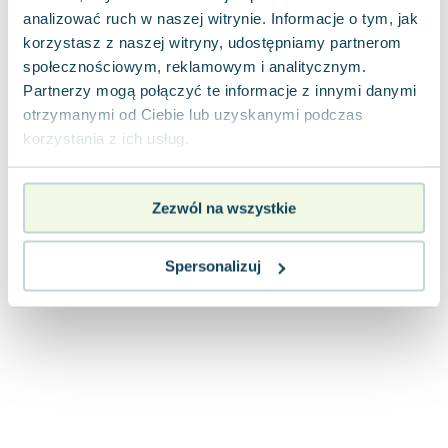
Joseph Murphy
analizować ruch w naszej witrynie. Informacje o tym, jak
Jan Sztaudynger
korzystasz z naszej witryny, udostępniamy partnerom
społecznościowym, reklamowym i analitycznym.
Aleksander Puszkin
Partnerzy mogą połączyć te informacje z innymi danymi
Oscar Wilde
otrzymanymi od Ciebie lub uzyskanymi podczas
Małgorzata Ohme
korzystania z ich usług.
Maddie Ziegler
Leszek Czarnecki
Joanna Racewicz
Zezwól na wszystkie
Maria Seweryn
Janina Zającówna
Spersonalizuj
Eric Helms
Anna Prus (oprac.)
Nela Mała Reporterka
Agnieszka Maciąg
Barbara Wrzesińska
Terry Pratchett
Virginia Woolf