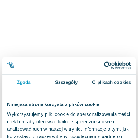
Zygmunt Freud
Agata Passent
Michel Moran
Maciej Orłoś
Jo Nesbo
Katarzyna Miller
Antoine de Saint Exupery
Lew Tołstoj
Mark Twain
Marcin Meller
Zgoda
Szczegóły
O plikach cookies
Paulina Młynarska
ks. Piotr Pawlukiewicz
Jarosław Sokołowski
Niniejsza strona korzysta z plików cookie
Piotr Latocha
Wykorzystujemy pliki cookie do spersonalizowania treści
Michael Scott
i reklam, aby oferować funkcje społecznościowe i
Piotr Semka
analizować ruch w naszej witrynie. Informacje o tym, jak
Jarosław Iwaszkiewicz
korzystasz z naszej witryny, udostępniamy partnerom