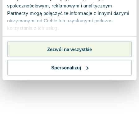
Joseph Murphy
społecznościowym, reklamowym i analitycznym.
Jan Sztaudynger
Partnerzy mogą połączyć te informacje z innymi danymi
otrzymanymi od Ciebie lub uzyskanymi podczas
Aleksander Puszkin
korzystania z ich usług.
Oscar Wilde
Małgorzata Ohme
Maddie Ziegler
Zezwól na wszystkie
Leszek Czarnecki
Joanna Racewicz
Spersonalizuj
Maria Seweryn
Janina Zającówna
Eric Helms
Anna Prus (oprac.)
Nela Mała Reporterka
Agnieszka Maciąg
Barbara Wrzesińska
Terry Pratchett
Virginia Woolf