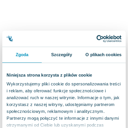
Joseph Murphy
Jan Sztaudynger
Aleksander Puszkin
Oscar Wilde
Małgorzata Ohme
Maddie Ziegler
Leszek Czarnecki
Zgoda
Szczegóły
O plikach cookies
Joanna Racewicz
Maria Seweryn
Janina Zającówna
Niniejsza strona korzysta z plików cookie
Eric Helms
Wykorzystujemy pliki cookie do spersonalizowania treści
Anna Prus (oprac.)
i reklam, aby oferować funkcje społecznościowe i
Nela Mała Reporterka
analizować ruch w naszej witrynie. Informacje o tym, jak
Agnieszka Maciąg
korzystasz z naszej witryny, udostępniamy partnerom
Barbara Wrzesińska
społecznościowym, reklamowym i analitycznym.
Terry Pratchett
Partnerzy mogą połączyć te informacje z innymi danymi
Virginia Woolf
otrzymanymi od Ciebie lub uzyskanymi podczas