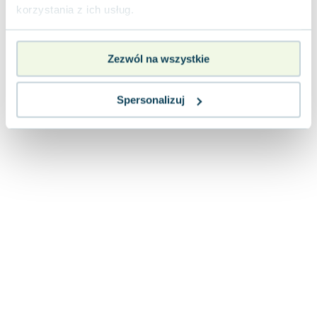
Lorraine Warren
korzystania z ich usług.
Ajahn Brahm
Lucinda Riley
Zezwól na wszystkie
Jacek Walkiewicz
Spersonalizuj