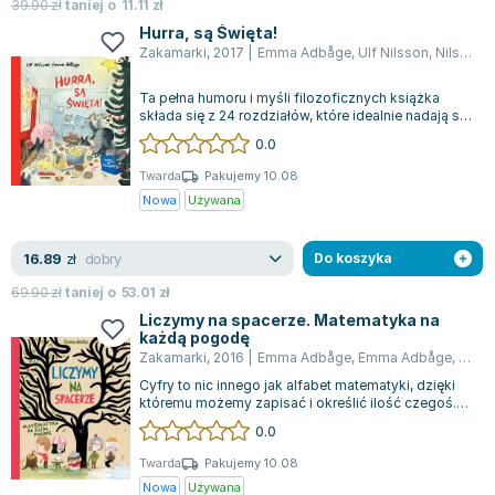
Książki: Psychologia, motywacja
Nauki historyczne - książki
Dan Brown
39.90
zł
taniej o
11.11
zł
Książki o naukach politycznych dla studentów
Bolesław Prus
Hurra, są Święta!
Zakamarki
,
2017
|
Emma Adbåge
,
Ulf Nilsson
,
Nilson Ulf
Książki do nauk przyrodniczych dla studentów
Clive Cussler
Książki do nauk społecznych dla studentów
Wanda Chotomska
Ta pełna humoru i myśli filozoficznych książka
Książki do nauk ścisłych dla studentów
Józef Ignacy Kraszewski
składa się z 24 rozdziałów, które idealnie nadają się
na wieczorne czytanie w grudn...
0.0
Prawo - książki dla studentów
Clive Staples Lewis
Technologia żywności - książki
Martyna Wojciechowska
Twarda
Pakujemy 10.08
Nowa
Używana
Zarządzanie i marketing - książki
Melissa De la Cruz
Nauka języków obcych - książki
Blanka Lipińska
dobry
16.89
Podręczniki dla nauczycieli - metodyka
Jaś Kapela
zł
Do koszyka
Repetytoria, testy i materiały pomocnicze
Agatha Christie
69.90
zł
taniej o
53.01
zł
Witold Gadowski
Liczymy na spacerze. Matematyka na
każdą pogodę
Jan Pietrzak
Zakamarki
,
2016
|
Emma Adbåge
,
Emma Adbåge
,
Emma
Marcin Kowalczyk
Cyfry to nic innego jak alfabet matematyki, dzięki
Piotr Zychowicz
któremu możemy zapisać i określić ilość czegoś.
Ale jak to robić precyzyjnie? K...
0.0
Joanna Jabłczyńska
Piotr Kościelny
Twarda
Pakujemy 10.08
Nowa
Używana
Jan Piński