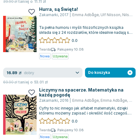
Książki: Psychologia, motywacja
Nauki historyczne - książki
Dan Brown
39.90
zł
taniej o
11.11
zł
Książki o naukach politycznych dla studentów
Bolesław Prus
Hurra, są Święta!
Zakamarki
,
2017
|
Emma Adbåge
,
Ulf Nilsson
,
Nilson Ulf
Książki do nauk przyrodniczych dla studentów
Clive Cussler
Książki do nauk społecznych dla studentów
Wanda Chotomska
Ta pełna humoru i myśli filozoficznych książka
Książki do nauk ścisłych dla studentów
Józef Ignacy Kraszewski
składa się z 24 rozdziałów, które idealnie nadają się
na wieczorne czytanie w grudn...
0.0
Prawo - książki dla studentów
Clive Staples Lewis
Technologia żywności - książki
Martyna Wojciechowska
Twarda
Pakujemy 10.08
Nowa
Używana
Zarządzanie i marketing - książki
Melissa De la Cruz
Nauka języków obcych - książki
Blanka Lipińska
dobry
16.89
Podręczniki dla nauczycieli - metodyka
Jaś Kapela
zł
Do koszyka
Repetytoria, testy i materiały pomocnicze
Agatha Christie
69.90
zł
taniej o
53.01
zł
Witold Gadowski
Liczymy na spacerze. Matematyka na
każdą pogodę
Jan Pietrzak
Zakamarki
,
2016
|
Emma Adbåge
,
Emma Adbåge
,
Emma
Marcin Kowalczyk
Cyfry to nic innego jak alfabet matematyki, dzięki
Piotr Zychowicz
któremu możemy zapisać i określić ilość czegoś.
Ale jak to robić precyzyjnie? K...
0.0
Joanna Jabłczyńska
Piotr Kościelny
Twarda
Pakujemy 10.08
Nowa
Używana
Jan Piński