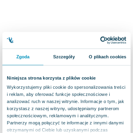
Joseph Murphy
Jan Sztaudynger
Aleksander Puszkin
Oscar Wilde
Małgorzata Ohme
Maddie Ziegler
Leszek Czarnecki
Zgoda
Szczegóły
O plikach cookies
Joanna Racewicz
Maria Seweryn
Janina Zającówna
Niniejsza strona korzysta z plików cookie
Eric Helms
Wykorzystujemy pliki cookie do spersonalizowania treści
Anna Prus (oprac.)
i reklam, aby oferować funkcje społecznościowe i
Nela Mała Reporterka
analizować ruch w naszej witrynie. Informacje o tym, jak
Agnieszka Maciąg
korzystasz z naszej witryny, udostępniamy partnerom
Barbara Wrzesińska
społecznościowym, reklamowym i analitycznym.
Terry Pratchett
Partnerzy mogą połączyć te informacje z innymi danymi
Virginia Woolf
otrzymanymi od Ciebie lub uzyskanymi podczas