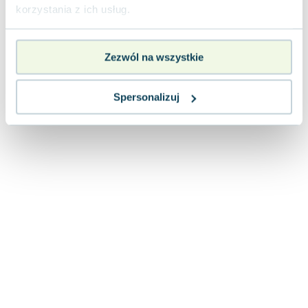
Lorraine Warren
korzystania z ich usług.
Ajahn Brahm
Lucinda Riley
Zezwól na wszystkie
Jacek Walkiewicz
Spersonalizuj