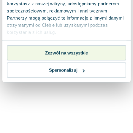
korzystasz z naszej witryny, udostępniamy partnerom
Joseph Murphy
społecznościowym, reklamowym i analitycznym.
Jan Sztaudynger
Partnerzy mogą połączyć te informacje z innymi danymi
Aleksander Puszkin
otrzymanymi od Ciebie lub uzyskanymi podczas
Oscar Wilde
korzystania z ich usług.
Małgorzata Ohme
Maddie Ziegler
Leszek Czarnecki
Zezwól na wszystkie
Joanna Racewicz
Maria Seweryn
Spersonalizuj
Janina Zającówna
Eric Helms
Anna Prus (oprac.)
Nela Mała Reporterka
Agnieszka Maciąg
Barbara Wrzesińska
Terry Pratchett
Virginia Woolf