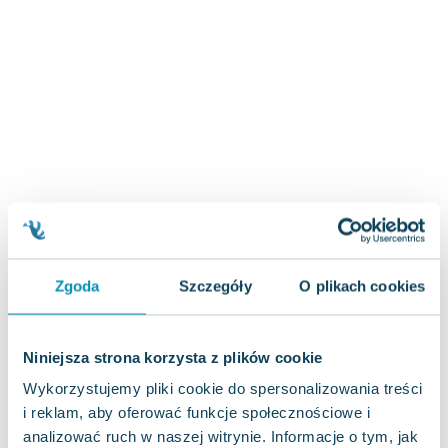
Zygmunt Freud
Agata Passent
Michel Moran
Maciej Orłoś
Jo Nesbo
Katarzyna Miller
Antoine de Saint Exupery
Lew Tołstoj
Mark Twain
Marcin Meller
Paulina Młynarska
Zgoda
Szczegóły
O plikach cookies
ks. Piotr Pawlukiewicz
Jarosław Sokołowski
Niniejsza strona korzysta z plików cookie
Piotr Latocha
Michael Scott
Wykorzystujemy pliki cookie do spersonalizowania treści
Piotr Semka
i reklam, aby oferować funkcje społecznościowe i
analizować ruch w naszej witrynie. Informacje o tym, jak
Jarosław Iwaszkiewicz