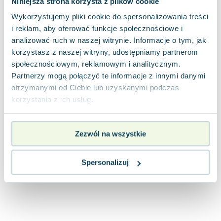
Niniejsza strona korzysta z plików cookie
Joseph Murphy
Wykorzystujemy pliki cookie do spersonalizowania treści
Jan Sztaudynger
i reklam, aby oferować funkcje społecznościowe i
Aleksander Puszkin
analizować ruch w naszej witrynie. Informacje o tym, jak
Oscar Wilde
korzystasz z naszej witryny, udostępniamy partnerom
Małgorzata Ohme
społecznościowym, reklamowym i analitycznym.
Maddie Ziegler
Partnerzy mogą połączyć te informacje z innymi danymi
Leszek Czarnecki
otrzymanymi od Ciebie lub uzyskanymi podczas
Joanna Racewicz
korzystania z ich usług.
Maria Seweryn
Janina Zającówna
Zezwól na wszystkie
Eric Helms
Anna Prus (oprac.)
Nela Mała Reporterka
Spersonalizuj
Agnieszka Maciąg
Barbara Wrzesińska
Terry Pratchett
Virginia Woolf