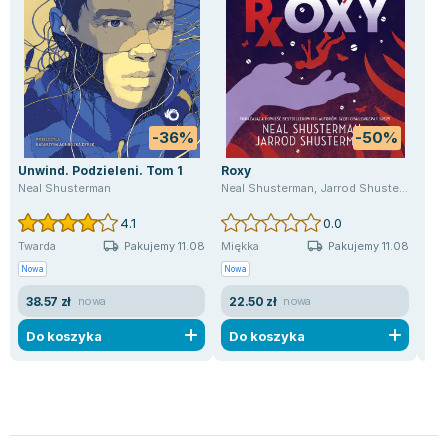
-36%
-50%
Unwind. Podzieleni. Tom 1
Roxy
Scy
Neal Shusterman
Neal Shusterman
,
Jarrod Shusterman
Nea
4.1
0.0
Pakujemy 11.08
Pakujemy 11.08
Twarda
Miękka
Mię
Nowa
Nowa
Now
38.57 zł
22.50 zł
27
nowa
nowa
Do koszyka
Do koszyka
D