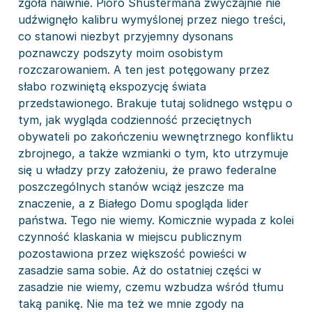
zgoła naiwnie. Pióro Shustermana zwyczajnie nie
udźwignęło kalibru wymyślonej przez niego treści,
co stanowi niezbyt przyjemny dysonans
poznawczy podszyty moim osobistym
rozczarowaniem. A ten jest potęgowany przez
słabo rozwiniętą ekspozycję świata
przedstawionego. Brakuje tutaj solidnego wstępu o
tym, jak wygląda codzienność przeciętnych
obywateli po zakończeniu wewnętrznego konfliktu
zbrojnego, a także wzmianki o tym, kto utrzymuje
się u władzy przy założeniu, że prawo federalne
poszczególnych stanów wciąż jeszcze ma
znaczenie, a z Białego Domu spogląda lider
państwa. Tego nie wiemy. Komicznie wypada z kolei
czynność klaskania w miejscu publicznym
pozostawiona przez większość powieści w
zasadzie sama sobie. Aż do ostatniej części w
zasadzie nie wiemy, czemu wzbudza wśród tłumu
taką panikę. Nie ma też we mnie zgody na