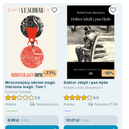
-77%
-16%
Mroczniejszy odcień magii.
Doktor Jekyll i pan Hyde
Sta
Odcienie magii. Tom 1
Robert Louis Stevenson
Nina
Victoria Schwab
2.0
4.0
Pakujemy jutro
Pakujemy 11.08
Miękka
Miękka
Mię
Używana
Nowa
Uży
9.99 zł
10.01 zł
14
dobry
nowa