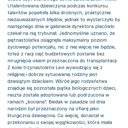
Utalentowana dziewczyna podczas konkursu
talentów popełniła kilka drobnych, praktycznie
niezauważalnych błędów, jednak to wystarczyło by
następnego dnia w gabinecie dyrektora placówki
czekał na nią trybunał. Jednomyślnie uznano, że
piętnastolatka osiągnęła maksymalny poziom
życiowego potencjału, nic z niej więcej nie będzie,
toteż z racji cięć budżetowych zostanie bez
mrugnięcia okiem przeznaczona do transplantacji.
Z kolei trzynastoletni Levi wywodzący się z
religijnej i dobrze sytuowanej rodziny jest
dziesiątym dzieckiem. Wśród jego rodzeństwa
znajduje się pozostała piątka biologicznych dzieci,
reszta została adoptowana lub podrzucona w
ramach „bociana”. Biedak w zasadzie od dnia
narodzin był przeznaczony na ofiarę jako
liturgiczna dziesięcina. Co więcej, dorastał w
przekonaniu o swojej wyjątkowości, która miała