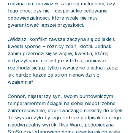
rodzina ma obowiązek zająć się maluchem, czy
tego chce, czy nie – desperackie cedowanie
odpowiedzialności, które wcale nie musi
gwarantować lepszej przyszłości.
„Widzisz, konflikt zawsze zaczyna się od jakiejś
kwestii spornej – różnicy zdań, kłótni. Jednak
zanim przerodzi się w wojnę, kwestia, której
dotyczył spór nie jest już istotna, ponieważ
rozchodzi się już tylko i wyłącznie o jedną rzecz:
jak bardzo każda ze stron nienawidzi się
wzajemnie”
Connor, najstarszy syn, swoim buntowniczym
temperamentem ściągał na siebie niepotrzebne
zainteresowanie, doprowadzając niekiedy do bójek.
To wystarczyło by jego rodzice podpisali na niego
nieodwracalny wyrok. Risa Ward, podopieczna
StaSu czyli stanowego domu dziecka jakich wiele.