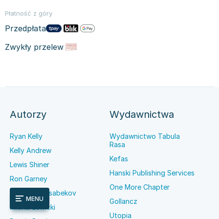
Płatność z góry
Przedpłata
Zwykły przelew
Autorzy
Wydawnictwa
Ryan Kelly
Wydawnictwo Tabula
Rasa
Kelly Andrew
Kefas
Lewis Shiner
Hanski Publishing Services
Ron Garney
One More Chapter
Madibek Musabekov
MENU
Gollancz
Michał Lewicki
Utopia