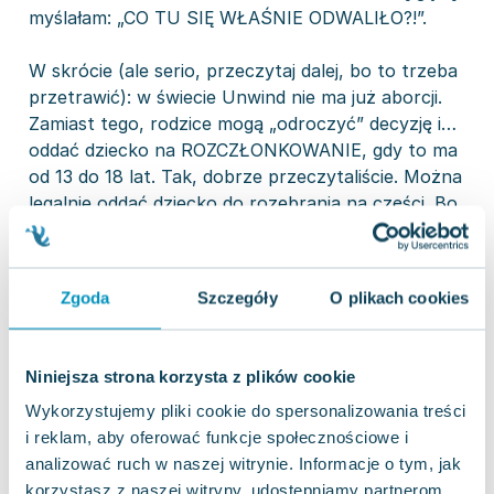
myślałam: „CO TU SIĘ WŁAŚNIE ODWALIŁO?!”.
W skrócie (ale serio, przeczytaj dalej, bo to trzeba
przetrawić): w świecie Unwind nie ma już aborcji.
Zamiast tego, rodzice mogą „odroczyć” decyzję i…
oddać dziecko na ROZCZŁONKOWANIE, gdy to ma
od 13 do 18 lat. Tak, dobrze przeczytaliście. Można
legalnie oddać dziecko do rozebrania na części. Bo
transplantologia w tym uniwersum rozwinęła się
tak, że można przeszczepić wszystko, i mózg, i
serce, i nawet palec u nogi.
Zgoda
Szczegóły
O plikach cookies
Z jednej strony: wow, nauka, postęp, cudownie. Z
drugiej: czy wyście oszaleli?!
Niniejsza strona korzysta z plików cookie
To, co mnie najbardziej rozwaliło, to nie sam
Wykorzystujemy pliki cookie do spersonalizowania treści
pomysł „unwindingu” (chociaż serio, sam koncept
i reklam, aby oferować funkcje społecznościowe i
sprawia, że odechciewa się jeść kolację), ale cała
analizować ruch w naszej witrynie. Informacje o tym, jak
otoczka społeczna i moralna. Ludzie żyją, jakby to
korzystasz z naszej witryny, udostępniamy partnerom