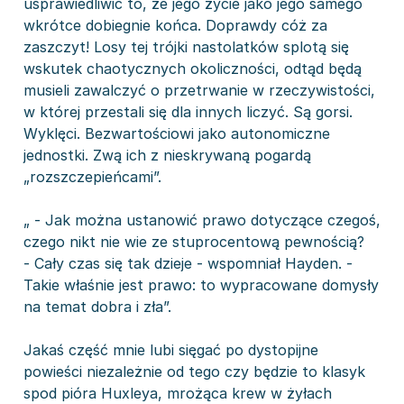
usprawiedliwić to, że jego życie jako jego samego
wkrótce dobiegnie końca. Doprawdy cóż za
zaszczyt! Losy tej trójki nastolatków splotą się
wskutek chaotycznych okoliczności, odtąd będą
musieli zawalczyć o przetrwanie w rzeczywistości,
w której przestali się dla innych liczyć. Są gorsi.
Wyklęci. Bezwartościowi jako autonomiczne
jednostki. Zwą ich z nieskrywaną pogardą
„rozszczepieńcami”.
„ - Jak można ustanowić prawo dotyczące czegoś,
czego nikt nie wie ze stuprocentową pewnością?
- Cały czas się tak dzieje - wspomniał Hayden. -
Takie właśnie jest prawo: to wypracowane domysły
na temat dobra i zła”.
Jakaś część mnie lubi sięgać po dystopijne
powieści niezależnie od tego czy będzie to klasyk
spod pióra Huxleya, mrożąca krew w żyłach