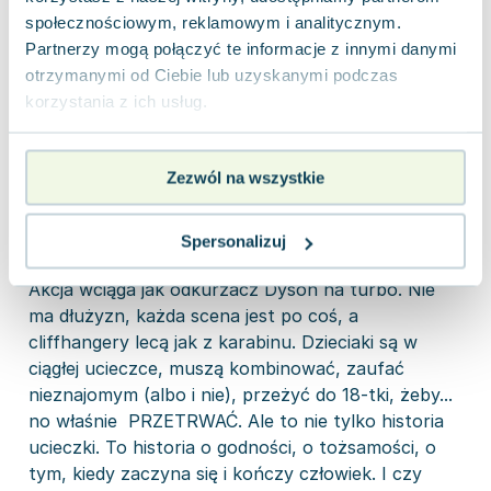
było totalnie normalne. Nikt nie kwestionuje, że
społecznościowym, reklamowym i analitycznym.
dzieci można oddać na części, bo przecież „one nie
Partnerzy mogą połączyć te informacje z innymi danymi
umierają” ich ciało dalej „żyje”, tylko w kawałkach.
otrzymanymi od Ciebie lub uzyskanymi podczas
Genialne, nie? I jednocześnie totalnie chore.
korzystania z ich usług.
Shusterman nie wciska morałów na siłę, nie mówi
„hej, patrzcie, to jest złe”, on po prostu pokazuje
Zezwól na wszystkie
świat, który sam mówi za siebie. A my, czytelnicy,
siedzimy z coraz większymi oczami i tylko modlimy
się, żeby to nigdy nie było prorocze.
Spersonalizuj
Akcja wciąga jak odkurzacz Dyson na turbo. Nie
ma dłużyzn, każda scena jest po coś, a
cliffhangery lecą jak z karabinu. Dzieciaki są w
ciągłej ucieczce, muszą kombinować, zaufać
nieznajomym (albo i nie), przeżyć do 18-tki, żeby...
no właśnie PRZETRWAĆ. Ale to nie tylko historia
ucieczki. To historia o godności, o tożsamości, o
tym, kiedy zaczyna się i kończy człowiek. I czy