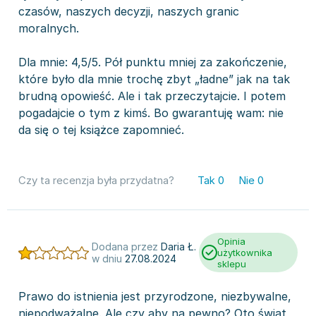
czasów, naszych decyzji, naszych granic
moralnych.
Dla mnie: 4,5/5. Pół punktu mniej za zakończenie,
które było dla mnie trochę zbyt „ładne” jak na tak
brudną opowieść. Ale i tak przeczytajcie. I potem
pogadajcie o tym z kimś. Bo gwarantuję wam: nie
da się o tej książce zapomnieć.
Czy ta recenzja była przydatna?
Tak
0
Nie
0
Opinia
Dodana przez
Daria Ł.
użytkownika
w dniu
27.08.2024
sklepu
Prawo do istnienia jest przyrodzone, niezbywalne,
niepodważalne. Ale czy aby na pewno? Oto świat