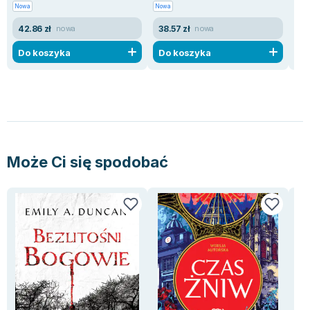
Nowa
Nowa
Now
42.86 zł
38.57 zł
42
nowa
nowa
Do koszyka
Do koszyka
D
Może Ci się spodobać