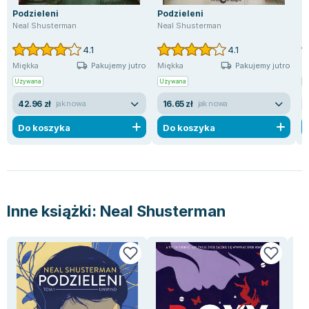
Lorraine Warren
Podzieleni
Podzieleni
R
Ajahn Brahm
Neal Shusterman
Neal Shusterman
N
Lucinda Riley
4.1
4.1
Jacek Walkiewicz
Pakujemy jutro
Pakujemy jutro
Miękka
Miękka
M
Używana
Używana
U
42.96 zł
16.65 zł
jak nowa
jak nowa
Do koszyka
Do koszyka
Inne książki:
Neal Shusterman