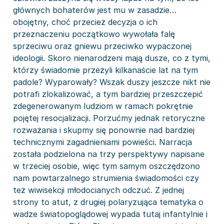
głównych bohaterów jest mu w zasadzie…
obojętny, choć przecież decyzja o ich
przeznaczeniu początkowo wywołała falę
sprzeciwu oraz gniewu przeciwko wypaczonej
ideologii. Skoro nienarodzeni mają dusze, co z tymi,
którzy świadomie przeżyli kilkanaście lat na tym
padole? Wyparowały? Wszak duszy jeszcze nikt nie
potrafi zlokalizować, a tym bardziej przeszczepić
zdegenerowanym ludziom w ramach pokrętnie
pojętej resocjalizacji. Porzućmy jednak retoryczne
rozważania i skupmy się ponownie nad bardziej
technicznymi zagadnieniami powieści. Narracja
została podzielona na trzy perspektywy napisane
w trzeciej osobie, więc tym samym oszczędzono
nam powtarzalnego strumienia świadomości czy
też wiwisekcji młodocianych odczuć. Z jednej
strony to atut, z drugiej polaryzująca tematyka o
wadze światopoglądowej wypada tutaj infantylnie i