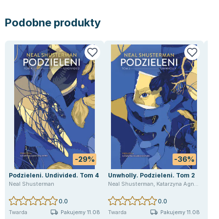
Podobne produkty
-29%
-36%
Podzieleni. Undivided. Tom 4
Unwholly. Podzieleni. Tom 2
Pod
Neal Shusterman
Neal Shusterman
,
Katarzyna Agnieszka Dyrek
Nea
0.0
0.0
Pakujemy 11.08
Pakujemy 11.08
Twarda
Twarda
Twa