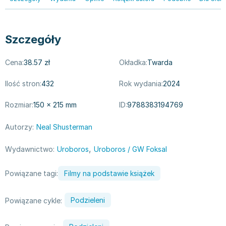
Zygmunt Freud
Agata Passent
Michel Moran
Szczegóły
Maciej Orłoś
Cena:
38.57 zł
Okładka:
Twarda
Jo Nesbo
Katarzyna Miller
Ilość stron:
432
Rok wydania:
2024
Antoine de Saint Exupery
Lew Tołstoj
Rozmiar:
150 × 215 mm
ID:
9788383194769
Mark Twain
Autorzy:
Neal Shusterman
Marcin Meller
Paulina Młynarska
,
Wydawnictwo:
Uroboros
Uroboros / GW Foksal
ks. Piotr Pawlukiewicz
Jarosław Sokołowski
Powiązane tagi:
Filmy na podstawie książek
Piotr Latocha
Michael Scott
Podzieleni
Powiązane cykle:
Piotr Semka
Jarosław Iwaszkiewicz