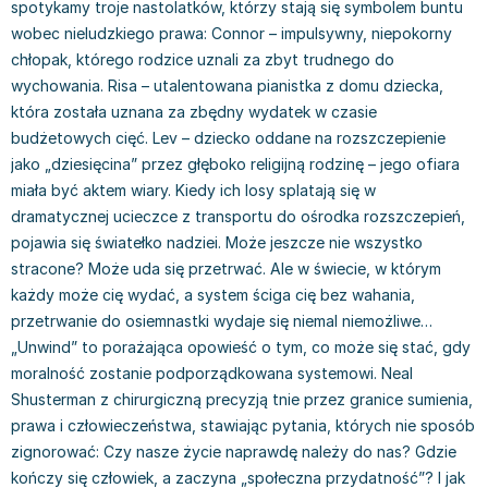
spotykamy troje nastolatków, którzy stają się symbolem buntu
Filologia - książki
Książki dla dzieci 9-12 lat
Stefan Żeromski
wobec nieludzkiego prawa: Connor – impulsywny, niepokorny
Książki filozoficzne
Książki edukacyjne dla dzieci 9-12 lat
Henryk Sienkiewicz
chłopak, którego rodzice uznali za zbyt trudnego do
Inne
Literatura dla dzieci 9-12 lat
Juliusz Słowacki
wychowania. Risa – utalentowana pianistka z domu dziecka,
Kulturoznawstwo, antropologia - książki
Poznawanie świata dla dzieci 9-12 lat - książki
Jacek Piekara
która została uznana za zbędny wydatek w czasie
Książki o naukach politycznych
Książki o zainteresowaniach dla dzieci 9-12 lat
Meg Cabot
budżetowych cięć. Lev – dziecko oddane na rozszczepienie
Książki pedagogiczne
Książki dla młodzieży
James Rollins
jako „dziesięcina” przez głęboko religijną rodzinę – jego ofiara
Psychologia - książki
Literatura dla młodzieży
Maria Konopnicka
miała być aktem wiary. Kiedy ich losy splatają się w
Socjologia - książki
Literatura popularno-naukowa
Paulo Coelho
dramatycznej ucieczce z transportu do ośrodka rozszczepień,
Książki: Religie i wyznania
Społeczeństwo i rozwój osobisty - książki
Rick Riordan
pojawia się światełko nadziei. Może jeszcze nie wszystko
Inne
Lektury i pomoce szkolne
John Flanagan
stracone? Może uda się przetrwać. Ale w świecie, w którym
Książki: Buddyzm
Lektury do gimnazjów i szkół średnich
Graham Masterton
każdy może cię wydać, a system ściga cię bez wahania,
Książki: Chrześcijaństwo
Lektury do szkoły podstawowej
Astrid Lindgren
przetrwanie do osiemnastki wydaje się niemal niemożliwe…
„Unwind” to porażająca opowieść o tym, co może się stać, gdy
Książki: Islam
Szkoły wyższe - książki
Anna Ficner-Ogonowska
moralność zostanie podporządkowana systemowi. Neal
Książki: Judaizm
Bibliotekoznawstwo - książki
Federico Moccia
Shusterman z chirurgiczną precyzją tnie przez granice sumienia,
Książki: Rozwój osobisty
Książki o ekonomii i finansach - szkoły wyższe
Harlan Coben
prawa i człowieczeństwa, stawiając pytania, których nie sposób
Inne
Książki do filologii - szkoły wyższe
Katarzyna Michalak
zignorować: Czy nasze życie naprawdę należy do nas? Gdzie
Książki: Kariera i sukces
Książki medyczne dla studentów
Daniel Defoe
kończy się człowiek, a zaczyna „społeczna przydatność”? I jak