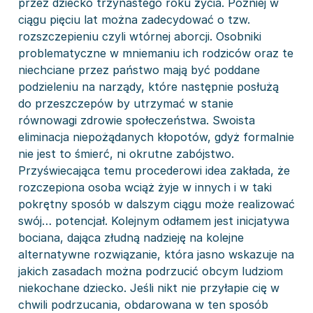
przez dziecko trzynastego roku życia. Później w
ciągu pięciu lat można zadecydować o tzw.
rozszczepieniu czyli wtórnej aborcji. Osobniki
problematyczne w mniemaniu ich rodziców oraz te
niechciane przez państwo mają być poddane
podzieleniu na narządy, które następnie posłużą
do przeszczepów by utrzymać w stanie
równowagi zdrowie społeczeństwa. Swoista
eliminacja niepożądanych kłopotów, gdyż formalnie
nie jest to śmierć, ni okrutne zabójstwo.
Przyświecająca temu procederowi idea zakłada, że
rozczepiona osoba wciąż żyje w innych i w taki
pokrętny sposób w dalszym ciągu może realizować
swój… potencjał. Kolejnym odłamem jest inicjatywa
bociana, dająca złudną nadzieję na kolejne
alternatywne rozwiązanie, która jasno wskazuje na
jakich zasadach można podrzucić obcym ludziom
niekochane dziecko. Jeśli nikt nie przyłapie cię w
chwili podrzucania, obdarowana w ten sposób