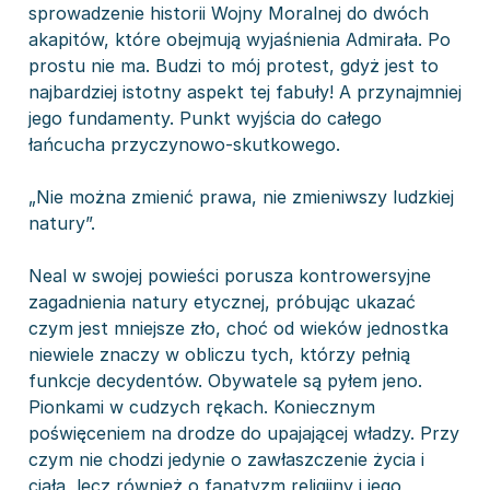
sprowadzenie historii Wojny Moralnej do dwóch
akapitów, które obejmują wyjaśnienia Admirała. Po
prostu nie ma. Budzi to mój protest, gdyż jest to
najbardziej istotny aspekt tej fabuły! A przynajmniej
jego fundamenty. Punkt wyjścia do całego
łańcucha przyczynowo-skutkowego.
„Nie można zmienić prawa, nie zmieniwszy ludzkiej
natury”.
Neal w swojej powieści porusza kontrowersyjne
zagadnienia natury etycznej, próbując ukazać
czym jest mniejsze zło, choć od wieków jednostka
niewiele znaczy w obliczu tych, którzy pełnią
funkcje decydentów. Obywatele są pyłem jeno.
Pionkami w cudzych rękach. Koniecznym
poświęceniem na drodze do upajającej władzy. Przy
czym nie chodzi jedynie o zawłaszczenie życia i
ciała, lecz również o fanatyzm religijny i jego