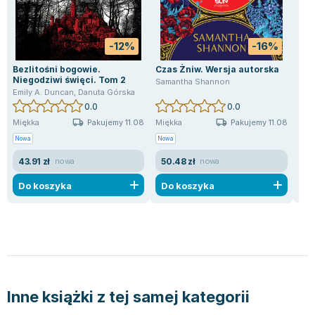
-12%
-16%
Bezlitośni bogowie.
Czas Żniw. Wersja autorska
The
Niegodziwi święci. Tom 2
Haz
Samantha Shannon
Emily A. Duncan
,
Danuta Górska
Meli
0.0
0.0
Pakujemy 11.08
Pakujemy 11.08
Miękka
Miękka
Mię
Nowa
Nowa
Uży
43.91 zł
50.48 zł
23
nowa
nowa
Do koszyka
Do koszyka
D
Inne książki z tej samej kategorii