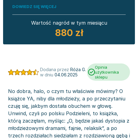
DOWIEDZ SIĘ WIĘCEJ
Wartość nagród w tym miesiącu
880 zł
Opinia
Dodana przez
Róża G.
użytkownika
w dniu
04.06.2025
sklepu
No dobra, halo, o czym tu właściwie mówimy? O
książce YA, niby dla młodzieży, a po przeczytaniu
czuję się, jakbym dostała obuchem w głowę.
Unwind, czyli po polsku Podzieleni, to książka,
którą zaczęłam, myśląc: „O, będzie jakaś dystopia z
młodzieżowymi dramami, fajnie, relaksik”, a po
trzech rozdziałach siedziałam z rozdziawioną gębą i