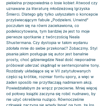
piekielna przepowiednia o losie kobiet Atwood czy
uznawane za literaturę młodzieżową Igrzyska
Śmierci. Dlatego gdy tylko usłyszałam o koncepcie
przyświecającym fabule „Podzieleni. Unwind”
poczułam się na równi zaciekawiona, co
podekscytowana, tym bardziej że jest to moje
pierwsze spotkanie z twórczością Neala
Shustermana. Czy dystopia w takim wydaniu
zdołała mnie do siebie przekonać? Zobaczmy. Styl
pisania jakim posługuje się autor jest banalnie
prosty, choć gdzieniegdzie Neal dość nieporadnie
próbował uderzać skądinąd w sentencjonalne tony.
Rozdziały układające się w VII zatytułowanych
części są krótkie, rozmiar fontu spory, a więc w
żaden sposób nie przytłaczają nadmiarem akcji.
Powiedziałabym że wręcz przeciwnie. Mniej więcej
od połowy książki zaczyna się robić nudnawo, by
nie użyć określenia nużąco. Równocześnie
człowiek zaczyna się wtedy łapać na tym, że los