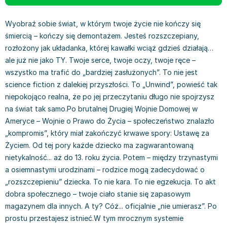
Książki: Prawo konstytucyjne
Książki: Film, muzyka, teatr
Książki dla dzieci 3-5 lat
Książki: Zdrowie
Dean Koontz
Książki: Prawo międzynarodowe
Książki: Historia sztuki
Książki: bajki dla dzieci 3-5 lat
Kuchnia i diety - książki
Andrzej Sapkowski
Wyobraź sobie świat, w którym twoje życie nie kończy się
Książki: Prawo - orzecznictwo
Książki o architekturze
Kolorowanki i książki do naklejania 3-5 lat
Autorskie książki kucharskie
Stephenie Meyer
śmiercią – kończy się demontażem. Jesteś rozszczepiany,
Książki: Prawo pracy
Książki: Sztuka użytkowa
Książki do nauki języków obcych 3-5 lat
Ciasta, desery, wypieki - książki
Robert Ludlum
rozłożony jak układanka, której kawałki wciąż gdzieś działają…
Książki: Prawo Unii Europejskiej
Książki: Sztuki wizualne
Książki do nauki pisania i liczenia 3-5 lat
Diety, zdrowe żywienie - książki
Maria Czubaszek
ale już nie jako TY. Twoje serce, twoje oczy, twoje ręce –
wszystko ma trafić do „bardziej zasłużonych”. To nie jest
Teksty aktów prawnych
Inne
Książki grające, z puzzlami i magnesami 3-5 lat
Książki kucharskie
Nora Roberts
science fiction z dalekiej przyszłości. To „Unwind”, powieść tak
Książki medyczne i naukowe
Kreatywne i aktywizujące książki dla dzieci 3-5 lat
Kuchnia polska - książki
Mario Vargas Llosa
niepokojąco realna, że po jej przeczytaniu długo nie spojrzysz
Chemia - książki
Poznawanie świata dla dzieci 3-5 lat - książki
Napoje - książki
Katarzyna Grochola
na świat tak samo.Po brutalnej Drugiej Wojnie Domowej w
Książki o fizyce i astronomii
Książki o zainteresowaniach dla dzieci 3-5 lat
Książki: Poradniki
Ewa Nowak
Ameryce – Wojnie o Prawo do Życia – społeczeństwo znalazło
Geografia - książki
Książki dla dzieci 6-8 lat
Inne
Robin Cook
„kompromis”, który miał zakończyć krwawe spory: Ustawę za
Inne
Książki do nauki czytania 6-8 lat
Książki: Dom, ogród - poradniki
Carlos Ruiz Zafon
Życiem. Od tej pory każde dziecko ma zagwarantowaną
Książki do matematyki
Książki do nauki języków obcych 6-8 lat
Książki: Hobby - poradniki
Konrad Gaca
nietykalność... aż do 13. roku życia. Potem – między trzynastymi
Książki medyczne
Książki do nauki pisania i liczenia 6-8 lat
Książki: Moda, uroda, savoir vivre - poradniki
Jerzy Zięba
a osiemnastymi urodzinami – rodzice mogą zadecydować o
Książki do nauk przyrodniczych
Kreatywne i aktywizujące książki dla dzieci 6-8 lat
Książki pamiątkowe
Jodi Picoult
„rozszczepieniu” dziecka. To nie kara. To nie egzekucja. To akt
Technika, inżynieria, technologia - książki, podręczniki -
Literatura dla dzieci 6-8 lat
Pozostałe książki
Dorota Terakowska
dobra społecznego – twoje ciało stanie się zapasowym
nauki ścisłe
Poznawanie świata dla dzieci 6-8 lat - książki
Abbi Glines
magazynem dla innych. A ty? Cóż... oficjalnie „nie umierasz”. Po
Książki do nauk społecznych i humanistycznych
Książki o zainteresowaniach dla dzieci 6-8 lat
Alfred Szklarski
prostu przestajesz istnieć.W tym mrocznym systemie