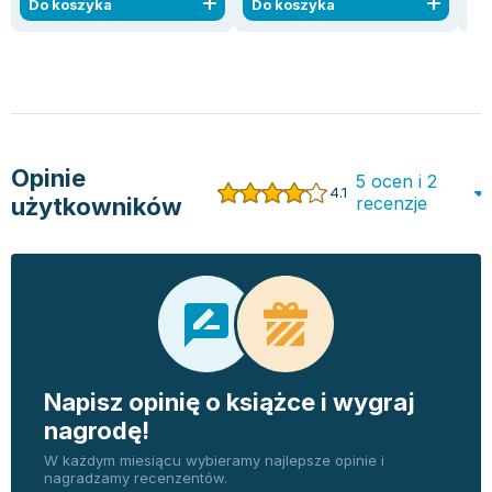
Do koszyka
Do koszyka
D
Opinie
5 ocen i 2
4.1
użytkowników
recenzje
Napisz opinię o książce i wygraj
nagrodę!
W każdym miesiącu wybieramy najlepsze opinie i
nagradzamy recenzentów.