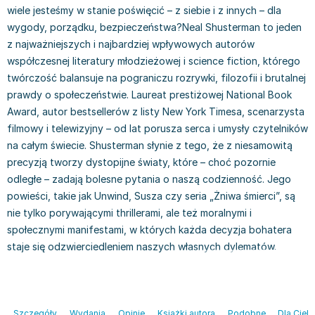
Książki: Psychologia, motywacja
Nauki historyczne - książki
Dan Brown
wiele jesteśmy w stanie poświęcić – z siebie i z innych – dla
Książki o naukach politycznych dla studentów
Bolesław Prus
wygody, porządku, bezpieczeństwa?Neal Shusterman to jeden
Książki do nauk przyrodniczych dla studentów
Clive Cussler
z najważniejszych i najbardziej wpływowych autorów
Książki do nauk społecznych dla studentów
Wanda Chotomska
współczesnej literatury młodzieżowej i science fiction, którego
Książki do nauk ścisłych dla studentów
Józef Ignacy Kraszewski
twórczość balansuje na pograniczu rozrywki, filozofii i brutalnej
Prawo - książki dla studentów
Clive Staples Lewis
prawdy o społeczeństwie. Laureat prestiżowej National Book
Technologia żywności - książki
Martyna Wojciechowska
Award, autor bestsellerów z listy New York Timesa, scenarzysta
filmowy i telewizyjny – od lat porusza serca i umysły czytelników
Zarządzanie i marketing - książki
Melissa De la Cruz
na całym świecie. Shusterman słynie z tego, że z niesamowitą
Nauka języków obcych - książki
Blanka Lipińska
precyzją tworzy dystopijne światy, które – choć pozornie
Podręczniki dla nauczycieli - metodyka
Jaś Kapela
odległe – zadają bolesne pytania o naszą codzienność. Jego
Repetytoria, testy i materiały pomocnicze
Agatha Christie
powieści, takie jak Unwind, Susza czy seria „Żniwa śmierci”, są
Witold Gadowski
nie tylko porywającymi thrillerami, ale też moralnymi i
Jan Pietrzak
społecznymi manifestami, w których każda decyzja bohatera
Marcin Kowalczyk
staje się odzwierciedleniem naszych własnych dylematów.
Piotr Zychowicz
Joanna Jabłczyńska
Piotr Kościelny
Jan Piński
Szczegóły
Wydania
Opinie
Książki autora
Podobne
Dla Cieb