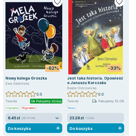
-62%
-33%
Nowy kolega Groszka
Jest taka historia. Opowieść
Dla
o Januszu Korczaku
nas
Ewa Skibińska
Beata Ostrowicka
Kat
0.0
0.0
Pakujemy 10.08
Twarda
Twarda
Twa
Pakujemy dzisiaj
Używana
Wyprzedaż
Nowa
Now
6.45 zł
23.28 zł
24
jak nowa
nowa
Do koszyka
Do koszyka
D