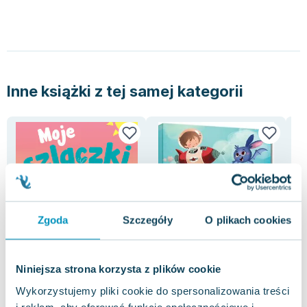
Inne książki z tej samej kategorii
Zgoda
Szczegóły
O plikach cookies
Niniejsza strona korzysta z plików cookie
-73%
-72%
Wykorzystujemy pliki cookie do spersonalizowania treści
Moje szlaczki
Mądre bajki
Aka
i reklam, aby oferować funkcje społecznościowe i