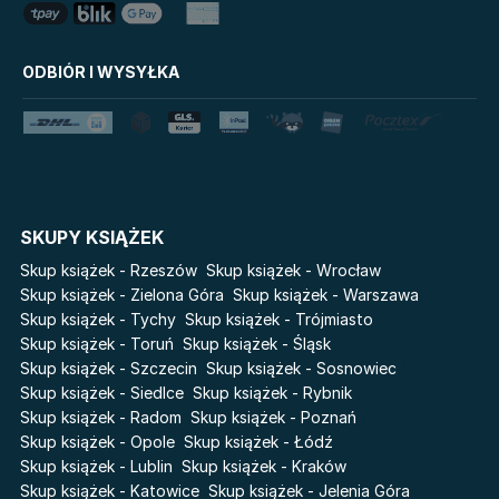
Grzeszni Miliarderzy
Geopolitics
LoveBook
Stalking Jack the Ripper
ODBIÓR I WYSYŁKA
Uniwersum Reina Roja
Disney Uczy
Królestwo kłamstw
Star Wars Darth Vader
Lato
Fala
Salt Modern Fiction
The Powerless Trilogy
Cykle
SKUPY KSIĄŻEK
Światy Pilipiuka
Pamiętniki Wampirów
Skup książek - Rzeszów
Skup książek - Wrocław
Cień od wschodu
Basia. Wielka księga.
Skup książek - Zielona Góra
Skup książek - Warszawa
Poznawaj świat z Basią
Skup książek - Tychy
Skup książek - Trójmiasto
Przebudzenie powietrza
Skup książek - Toruń
Skup książek - Śląsk
The Hazel Wood
Pieśń Lwicy
Skup książek - Szczecin
Skup książek - Sosnowiec
Zmierzch
Akademia wampirów
Skup książek - Siedlce
Skup książek - Rybnik
Faye
Skup książek - Radom
Skup książek - Poznań
Karneval
Skup książek - Opole
Skup książek - Łódź
Katie Maguire
Baśń o złamanym sercu
Skup książek - Lublin
Skup książek - Kraków
Liceum Freuda
Prosta zabawa
Skup książek - Katowice
Skup książek - Jelenia Góra