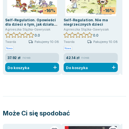
Lorraine Warren
Ajahn Brahm
-16%
-16%
Lucinda Riley
Self-Regulation. Opowieści
Self-Regulation. Nie ma
Sel
dla dzieci o tym, jak działać,
niegrzecznych dzieci
wy
Jacek Walkiewicz
gdy emocje biorą górę
Agnieszka Stążka-Gawrysiak
Agnieszka Stążka-Gawrysiak
Agn
0.0
0.0
Pakujemy 10.08
Pakujemy 10.08
Twarda
Twarda
Twa
Nowa
Nowa
Now
37.92 zł
42.14 zł
53
nowa
nowa
Do koszyka
Do koszyka
D
Może Ci się spodobać