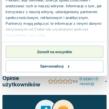
praca zbiorowa
,
opracowanie zbiorowe
Agnieszka Antosiewicz
,
Karolina Rosołek
Ann
analizować ruch w naszej witrynie. Informacje o tym, jak
korzystasz z naszej witryny, udostępniamy partnerom
0.0
0.0
społecznościowym, reklamowym i analitycznym.
Pakujemy 10.08
Miękka
Twarda
Bro
Pakujemy dzisiaj
Partnerzy mogą połączyć te informacje z innymi danymi
Nowa
Nowa
Używana
Now
otrzymanymi od Ciebie lub uzyskanymi podczas
1.61 zł
6.96 zł
1.
nowa
jak nowa
korzystania z ich usług.
Do koszyka
Do koszyka
D
Zezwól na wszystkie
Spersonalizuj
Opinie
0 ocen i 0
0.0
użytkowników
recenzji