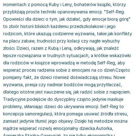
Książki: Prawo konstytucyjne
Książki: Film, muzyka, teatr
Książki dla dzieci 3-5 lat
Książki: Zdrowie
Dean Koontz
momentach z pomocą Kuby i Leny, bohaterów książki, którzy
przybliżają proste techniki opanowywania emocji. "Self-Reg.
Książki: Prawo międzynarodowe
Książki: Historia sztuki
Książki: bajki dla dzieci 3-5 lat
Kuchnia i diety - książki
Andrzej Sapkowski
Opowieści dla dzieci o tym, jak działać, gdy emocje biorą górę"
Książki: Prawo - orzecznictwo
Książki o architekturze
Kolorowanki i książki do naklejania 3-5 lat
Autorskie książki kucharskie
Stephenie Meyer
to zbiór historii bliskich każdemu przedszkolakowi i jego
Książki: Prawo pracy
Książki: Sztuka użytkowa
Książki do nauki języków obcych 3-5 lat
Ciasta, desery, wypieki - książki
Robert Ludlum
rodzicom, które ukazują codzienne wyzwania, takie jak konflikty
Książki: Prawo Unii Europejskiej
Książki: Sztuki wizualne
Książki do nauki pisania i liczenia 3-5 lat
Diety, zdrowe żywienie - książki
Maria Czubaszek
na placu zabaw, trudności przy kolacji czy nagłe wybuchy
Teksty aktów prawnych
Inne
Książki grające, z puzzlami i magnesami 3-5 lat
Książki kucharskie
Nora Roberts
złości. Dzieci, razem z Kubą i Leną, odkrywają, jak znaleźć
Książki medyczne i naukowe
Kreatywne i aktywizujące książki dla dzieci 3-5 lat
Kuchnia polska - książki
Mario Vargas Llosa
lepsze rozwiązania w trudnych sytuacjach, a krótkie wskazówki
Chemia - książki
Poznawanie świata dla dzieci 3-5 lat - książki
Napoje - książki
Katarzyna Grochola
dla rodziców w książce wprowadzą w metodę Self-Reg, aby
Książki o fizyce i astronomii
Książki o zainteresowaniach dla dzieci 3-5 lat
Książki: Poradniki
Ewa Nowak
wspierać proces radzenia sobie z emocjami na co dzień.Często
Geografia - książki
Książki dla dzieci 6-8 lat
Inne
Robin Cook
pomijamy fakt, że dzieci również doświadczają stresu. Nowe
Inne
Książki do nauki czytania 6-8 lat
Książki: Dom, ogród - poradniki
Carlos Ruiz Zafon
wyzwania, presja czy nadmiar bodźców mogą przytłaczać,
Książki do matematyki
Książki do nauki języków obcych 6-8 lat
Książki: Hobby - poradniki
Konrad Gaca
dlatego istotne jest nauczenie się, jak radzić sobie z napięciem.
Książki medyczne
Książki do nauki pisania i liczenia 6-8 lat
Książki: Moda, uroda, savoir vivre - poradniki
Jerzy Zięba
Tradycyjne podejście do dyscypliny często jedynie maskuje
problemy, skłaniając dzieci do ukrywania emocji. Self-Reg to
Książki do nauk przyrodniczych
Kreatywne i aktywizujące książki dla dzieci 6-8 lat
Książki pamiątkowe
Jodi Picoult
koncepcja samoregulacji, która pomaga usuwać źródła stresu,
Technika, inżynieria, technologia - książki, podręczniki -
Literatura dla dzieci 6-8 lat
Pozostałe książki
Dorota Terakowska
zamiast jedynie tłumić jego objawy. Dzięki tej metodzie można
nauki ścisłe
Poznawanie świata dla dzieci 6-8 lat - książki
Abbi Glines
mądrze wspierać rozwój emocjonalny dziecka.Autorka,
Książki do nauk społecznych i humanistycznych
Książki o zainteresowaniach dla dzieci 6-8 lat
Alfred Szklarski
Agnieszka Stążka-Gawrysiak, to nie tylko ekonomistka i