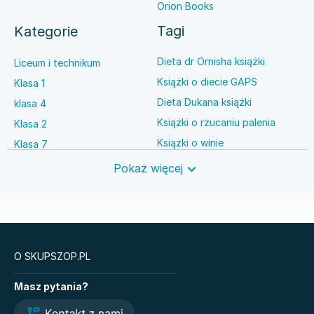
Orion Books
Tagi
Kategorie
Dieta dr Ornisha książki
Liceum i technikum
Książki o diecie GAPS
Klasa 1
Dieta Dukana książki
klasa 4
Książki o rzucaniu palenia
Klasa 2
Książki o winie
Klasa 7
Książki o anestezjologii
Szkoła średnia
Pokaż więcej
Książki o brydżu
Język niemiecki
Książki o prawie autorskim
Nauki ścisłe
O SKUPSZOP.PL
Książki
Masz pytania?
Legendy i Latte
Glukozowa rewolucja