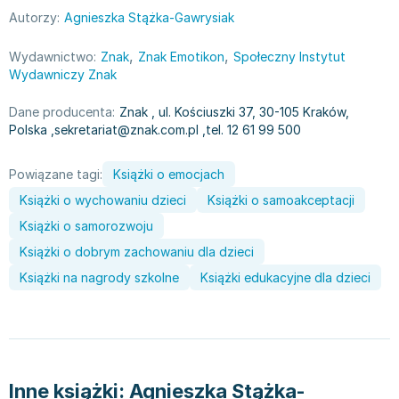
Książki: Psychologia, motywacja
Nauki historyczne - książki
Dan Brown
Autorzy:
Agnieszka Stążka-Gawrysiak
Książki o naukach politycznych dla studentów
Bolesław Prus
Książki do nauk przyrodniczych dla studentów
Clive Cussler
,
,
Wydawnictwo:
Znak
Znak Emotikon
Społeczny Instytut
Książki do nauk społecznych dla studentów
Wanda Chotomska
Wydawniczy Znak
Książki do nauk ścisłych dla studentów
Józef Ignacy Kraszewski
Dane producenta:
Znak
, ul. Kościuszki 37, 30-105 Kraków,
Prawo - książki dla studentów
Clive Staples Lewis
Polska
,
sekretariat@znak.com.pl
,
tel. 12 61 99 500
Technologia żywności - książki
Martyna Wojciechowska
Zarządzanie i marketing - książki
Melissa De la Cruz
Powiązane tagi:
Książki o emocjach
Nauka języków obcych - książki
Blanka Lipińska
Książki o wychowaniu dzieci
Książki o samoakceptacji
Podręczniki dla nauczycieli - metodyka
Jaś Kapela
Książki o samorozwoju
Repetytoria, testy i materiały pomocnicze
Agatha Christie
Książki o dobrym zachowaniu dla dzieci
Witold Gadowski
Książki na nagrody szkolne
Książki edukacyjne dla dzieci
Jan Pietrzak
Marcin Kowalczyk
Piotr Zychowicz
Joanna Jabłczyńska
Piotr Kościelny
Inne książki:
Agnieszka Stążka-
Jan Piński