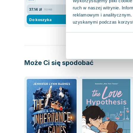
Wykorzystujemy pliki cookie 
ruch w naszej witrynie. Inf
37.14 zł
12.22 zł
nowa
widoczne ślady używania
reklamowym i analitycznym. 
Do koszyka
Do koszyka
uzyskanymi podczas korzysta
Może Ci się spodobać