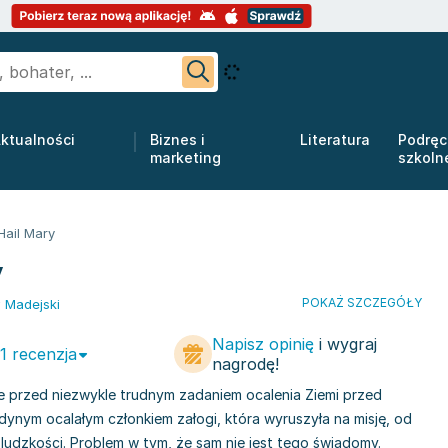
ktualności
Biznes i
Literatura
Podręc
marketing
szkoln
Hail Mary
y
POKAŻ SZCZEGÓŁY
 Madejski
Napisz opinię
i wygraj
 1 recenzja
nagrodę!
e przed niezwykle trudnym zadaniem ocalenia Ziemi przed
dynym ocalałym członkiem załogi, która wyruszyła na misję, od
j ludzkości. Problem w tym, że sam nie jest tego świadomy.