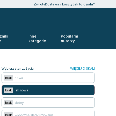
Zwroty
Dostawa i koszty
Jak to działa?
zniki
Inne
Popularni
e
kategorie
autorzy
Wybierz stan zużycia:
WIĘCEJ O SKALI
brak
nowa
brak
jak nowa
brak
dobry
brak
widoczne ślady używania