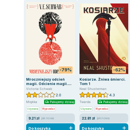
-79%
-62%
Mroczniejszy odcień
Kosiarze. Żniwa śmierci.
magii. Odcienie magii.
Tom 1
Tom 1
Victoria Schwab
Neal Shusterman
2.0
4.3
Miękka
Twarda
Pakujemy dzisiaj
Pakujemy dzisiaj
Używana
Wyprzedaż
Używana
Wyprzedaż
9.21 zł
22.81 zł
jak nowa
jak nowa
Do koszyka
Do koszyka