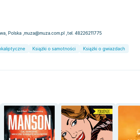
awa, Polska
,
muza@muza.com.pl
,
tel. 48226211775
okaliptyczne
Książki o samotności
Książki o gwiazdach