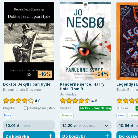
-16%
-64%
Doktor Jekyll i pan Hyde
Pancerne serce. Harry
Legendy i 
Hole. Tom 8
Robert Louis Stevenson
Travis Baldr
Jo Nesbø
4.0
4.6
Pakujemy jutro
Miękka
Miękka
Miękka
Pakujemy dzisiaj
Nowa
Używana
Nowa
Używa
10.01 zł
14.20 zł
10.64 zł
nowa
widoczne ślady używania
j
Do koszyka
Do koszyka
Do koszy