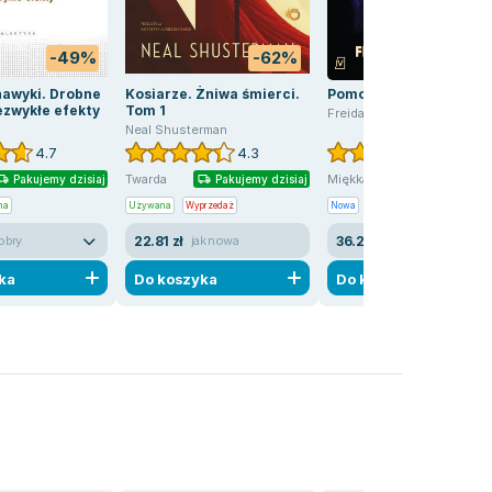
-49%
-62%
-27
awyki. Drobne
Kosiarze. Żniwa śmierci.
Pomoc domowa
ezwykłe efekty
Tom 1
Freida McFadden
Neal Shusterman
4.7
4.3
4.6
Pakujemy j
Twarda
Miękka
Pakujemy dzisiaj
Pakujemy dzisiaj
na
Używana
Wyprzedaż
Nowa
22.81 zł
36.29 zł
obry
jak nowa
nowa
ka
Do koszyka
Do koszyka