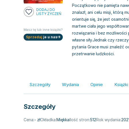
Początkowo nie pamięta nawet
DODAJ DO
znalazł, ani celu misji, którą 
LISTY ŻYCZEŃ
orientuje się, że jest osamo
martwe ciała jego współtowa
Masz tę lub inne książki?
rozwiązania i bez możliwości
Sprzedaj
je u nas
własne siły.Jednak czy rzeczy
pytania Grace musi znaleźć o
przetrwanie ludzkości.
Szczegóły
Wydania
Opinie
Książki
Szczegóły
Cena:
- zł
Okładka:
Miękka
Ilość stron:
512
Rok wydania:
202