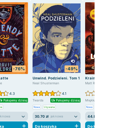
-76%
-49%
Latte
Unwind. Podzieleni. Tom 1
Kraina Lovecrafta
ee
Neal Shusterman
Matt Ruff
,
Marcin Mortka
4.3
4.1
0.0
Pakujemy j
Twarda
Miękka
Pakujemy dzisiaj
Pakujemy dzisiaj
na
Nowa
Używana
Nowa
30.70 zł
44.81 zł
ak nowa
jak nowa
nowa
ka
Do koszyka
Do koszyka