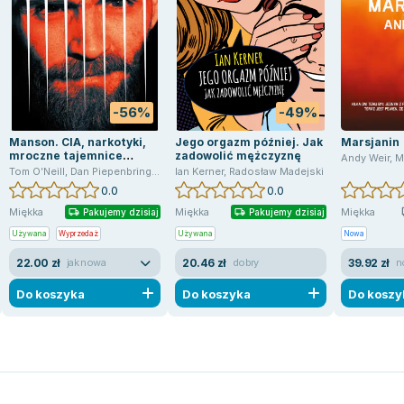
-56%
-49%
Manson. CIA, narkotyki,
Jego orgazm później. Jak
Marsjanin
mroczne tajemnice
zadowolić mężczyznę
Andy Weir
,
M
Hollywood
Tom O’Neill
,
Dan Piepenbring
,
Radosław Madejski
Ian Kerner
,
Radosław Madejski
0.0
0.0
Miękka
Miękka
Miękka
Pakujemy dzisiaj
Pakujemy dzisiaj
Używana
Wyprzedaż
Używana
Nowa
22.00 zł
20.46 zł
39.92 zł
jak nowa
dobry
n
Do koszyka
Do koszyka
Do koszy