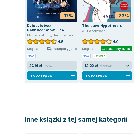
-17%
-73%
Dziedzictwo
The Love Hypothesis
Hawthorne'ów. The
Ali Hazelwood
Inheritance Games. Tom
Maciej Potulny
,
Jennifer Lynn Barnes
2
4.5
4.0
Pakujemy jutro
Miękka
Miękka
Pakujemy dzisiaj
Nowa
Nowa
Używana
37.14 zł
12.22 zł
nowa
widoczne ślady używania
Do koszyka
Do koszyka
Inne książki z tej samej kategorii