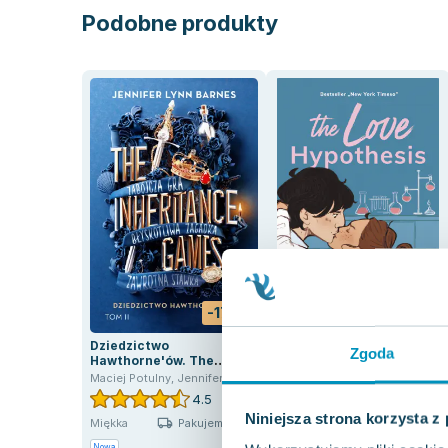
Podobne produkty
-17%
-73%
Dziedzictwo
The Love Hypothesis
Zgoda
Hawthorne'ów. The
Ali Hazelwood
Inheritance Games. Tom
Maciej Potulny
,
Jennifer Lynn Barnes
2
4.5
4.0
Niniejsza strona korzysta z
Pakujemy jutro
Miękka
Miękka
Pakujemy dzisiaj
Nowa
Nowa
Używana