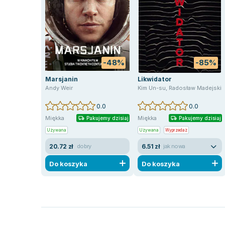
-48%
-85%
Marsjanin
Likwidator
Andy Weir
Kim Un-su
,
Radosław Madejski
0.0
0.0
Miękka
Miękka
Pakujemy dzisiaj
Pakujemy dzisiaj
Używana
Używana
Wyprzedaż
20.72 zł
6.51 zł
dobry
jak nowa
Do koszyka
Do koszyka