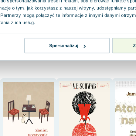
do spersonalizowania treści i reklam, aby oferować funkcje sp
ormacje o tym, jak korzystasz z naszej witryny, udostępniamy p
17.19 zł
9.21 zł
25.30 zł
jak nowa
jak nowa
d
Partnerzy mogą połączyć te informacje z innymi danymi otrzym
Do koszyka
Do koszyka
Do koszy
nia z ich usług.
Spersonalizuj
Z