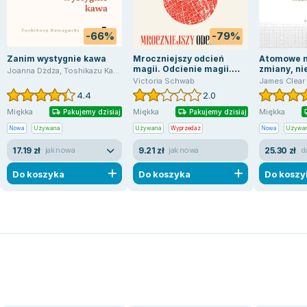
-66%
-79%
Zanim wystygnie kawa
Mroczniejszy odcień
Atomowe n
magii. Odcienie magii.
zmiany, ni
Joanna Dżdża
,
Toshikazu Kawaguchi
Tom 1
Victoria Schwab
James Clear
4.4
2.0
Miękka
Miękka
Miękka
Pakujemy dzisiaj
Pakujemy dzisiaj
Nowa
Używana
Używana
Wyprzedaż
Nowa
Używa
17.19 zł
9.21 zł
25.30 zł
jak nowa
jak nowa
d
Do koszyka
Do koszyka
Do koszy