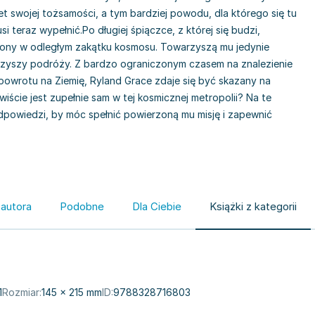
 swojej tożsamości, a tym bardziej powodu, dla którego się tu
musi teraz wypełnić.Po długiej śpiączce, z której się budzi,
tniony w odległym zakątku kosmosu. Towarzyszą mu jedynie
rzyszy podróży. Z bardzo ograniczonym czasem na znalezienie
 powrotu na Ziemię, Ryland Grace zdaje się być skazany na
wiście jest zupełnie sam w tej kosmicznej metropolii? Na te
dpowiedzi, by móc spełnić powierzoną mu misję i zapewnić
 autora
Podobne
Dla Ciebie
Książki z kategorii
1
Rozmiar:
145 × 215 mm
ID:
9788328716803