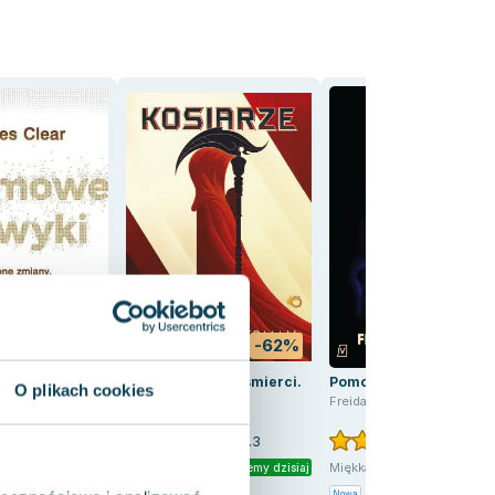
-49%
-62%
-27
awyki. Drobne
Kosiarze. Żniwa śmierci.
Pomoc domowa
O plikach cookies
ezwykłe efekty
Tom 1
Freida McFadden
Neal Shusterman
4.7
4.3
4.6
Pakujemy j
Twarda
Miękka
Pakujemy dzisiaj
Pakujemy dzisiaj
na
Używana
Wyprzedaż
Nowa