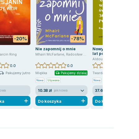
-20%
-78%
-12
Nie zapomnij o mnie
Nowy wspaniały świat 
lat później. Raport
arcin Ring
Mhairi McFarlane
,
Radosław Madejski
rozbieżności
Aldous Huxley
,
Radosław Madejs
0.0
0.0
0.0
Pakujemy jutro
Pakujemy j
Miękka
Twarda
Pakujemy dzisiaj
Nowa
Używana
Nowa
10.38 zł
37.68 zł
owa
jak nowa
nowa
ka
Do koszyka
Do koszyka