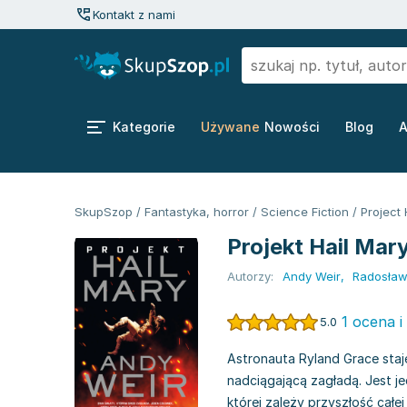
Kontakt z nami
Kategorie
Używane
Nowości
Blog
A
SkupSzop
/
Fantastyka, horror
/
Science Fiction
/
Project 
Projekt Hail Mar
Autorzy:
Andy Weir
,
Radosław
1 ocena i
5.0
Astronauta Ryland Grace staj
nadciągającą zagładą. Jest je
której zależy przyszłość całe