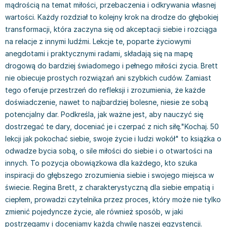
Filologia - książki
Książki dla dzieci 9-12 lat
Stefan Żeromski
mądrością na temat miłości, przebaczenia i odkrywania własnej
Książki filozoficzne
Książki edukacyjne dla dzieci 9-12 lat
Henryk Sienkiewicz
wartości. Każdy rozdział to kolejny krok na drodze do głębokiej
transformacji, która zaczyna się od akceptacji siebie i rozciąga
Inne
Literatura dla dzieci 9-12 lat
Juliusz Słowacki
na relacje z innymi ludźmi. Lekcje te, poparte życiowymi
Kulturoznawstwo, antropologia - książki
Poznawanie świata dla dzieci 9-12 lat - książki
Jacek Piekara
anegdotami i praktycznymi radami, składają się na mapę
Książki o naukach politycznych
Książki o zainteresowaniach dla dzieci 9-12 lat
Meg Cabot
drogową do bardziej świadomego i pełnego miłości życia. Brett
Książki pedagogiczne
Książki dla młodzieży
James Rollins
nie obiecuje prostych rozwiązań ani szybkich cudów. Zamiast
Psychologia - książki
Literatura dla młodzieży
Maria Konopnicka
tego oferuje przestrzeń do refleksji i zrozumienia, że każde
Socjologia - książki
Literatura popularno-naukowa
Paulo Coelho
doświadczenie, nawet to najbardziej bolesne, niesie ze sobą
Książki: Religie i wyznania
Społeczeństwo i rozwój osobisty - książki
Rick Riordan
potencjalny dar. Podkreśla, jak ważne jest, aby nauczyć się
Inne
Lektury i pomoce szkolne
John Flanagan
dostrzegać te dary, doceniać je i czerpać z nich siłę."Kochaj. 50
Książki: Buddyzm
Lektury do gimnazjów i szkół średnich
Graham Masterton
lekcji jak pokochać siebie, swoje życie i ludzi wokół" to książka o
Książki: Chrześcijaństwo
Lektury do szkoły podstawowej
Astrid Lindgren
odwadze bycia sobą, o sile miłości do siebie i o otwartości na
Książki: Islam
Szkoły wyższe - książki
Anna Ficner-Ogonowska
innych. To pozycja obowiązkowa dla każdego, kto szuka
Książki: Judaizm
Bibliotekoznawstwo - książki
Federico Moccia
inspiracji do głębszego zrozumienia siebie i swojego miejsca w
świecie. Regina Brett, z charakterystyczną dla siebie empatią i
Książki: Rozwój osobisty
Książki o ekonomii i finansach - szkoły wyższe
Harlan Coben
ciepłem, prowadzi czytelnika przez proces, który może nie tylko
Inne
Książki do filologii - szkoły wyższe
Katarzyna Michalak
zmienić pojedyncze życie, ale również sposób, w jaki
Książki: Kariera i sukces
Książki medyczne dla studentów
Daniel Defoe
postrzegamy i doceniamy każdą chwilę naszej egzystencji.