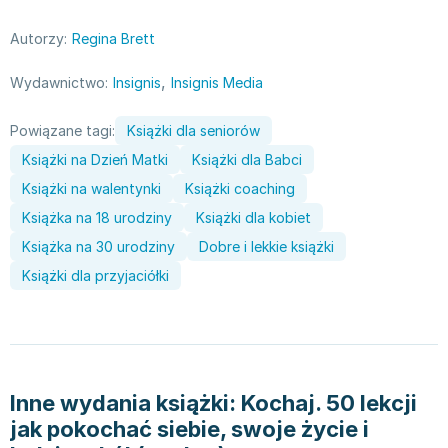
Zygmunt Freud
Autorzy:
Regina Brett
Agata Passent
Michel Moran
,
Wydawnictwo:
Insignis
Insignis Media
Maciej Orłoś
Jo Nesbo
Powiązane tagi:
Książki dla seniorów
Katarzyna Miller
Książki na Dzień Matki
Książki dla Babci
Antoine de Saint Exupery
Książki na walentynki
Książki coaching
Lew Tołstoj
Książka na 18 urodziny
Książki dla kobiet
Mark Twain
Książka na 30 urodziny
Dobre i lekkie książki
Marcin Meller
Książki dla przyjaciółki
Paulina Młynarska
ks. Piotr Pawlukiewicz
Jarosław Sokołowski
Piotr Latocha
Michael Scott
Inne wydania książki:
Kochaj. 50 lekcji
Piotr Semka
jak pokochać siebie, swoje życie i
Jarosław Iwaszkiewicz