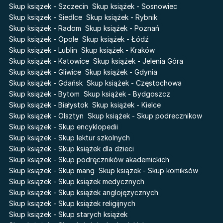
Pieśń Lwicy
Skup książek - Szczecin
Skup książek - Sosnowiec
Zmierzch
Akademia wampirów
Skup książek - Siedlce
Skup książek - Rybnik
Faye
Skup książek - Radom
Skup książek - Poznań
Karneval
Skup książek - Opole
Skup książek - Łódź
Katie Maguire
Baśń o złamanym sercu
Skup książek - Lublin
Skup książek - Kraków
Liceum Freuda
Prosta zabawa
Skup książek - Katowice
Skup książek - Jelenia Góra
Sherlock Holmes Society
Skup książek - Gliwice
Skup książek - Gdynia
Skup książek - Gdańsk
Skup książek - Częstochowa
Skup książek - Bytom
Skup książek - Bydgoszcz
Skup książek - Białystok
Skup książek - Kielce
Skup książek - Olsztyn
Skup książek - Skup podrecznikow
Skup książek - Skup encyklopedii
Skup książek - Skup lektur szkolnych
Skup książek - Skup książek dla dzieci
Skup książek - Skup podręczników akademickich
Skup książek - Skup mang
Skup książek - Skup komiksów
Skup książek - Skup książek medycznych
Skup książek - Skup książek anglojęzycznych
Skup książek - Skup książek religijnych
Skup książek - Skup starych książek