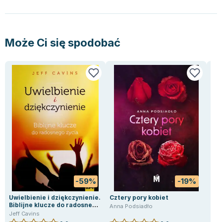
Może Ci się spodobać
-59%
-19%
Uwielbienie i dziękczynienie.
Cztery pory kobiet
Bóg
Biblijne klucze do radosnego
Anna Podsiadło
Pris
życia
Jeff Cavins