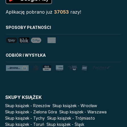
Serie
Aplikację pobrano już
37053
razy!
Biblioteka Zarządcy
Klątwa Przodków
Dokumentacji
Mój Pierwszy Atlas
SPOSOBY PŁATNOŚCI
Mystic
Tim Marshall on
Grzeszni Miliarderzy
Geopolitics
LoveBook
Stalking Jack the Ripper
ODBIÓR I WYSYŁKA
Uniwersum Reina Roja
Disney Uczy
Królestwo kłamstw
Star Wars Darth Vader
Lato
Fala
Salt Modern Fiction
The Powerless Trilogy
Cykle
SKUPY KSIĄŻEK
Światy Pilipiuka
Pamiętniki Wampirów
Skup książek - Rzeszów
Skup książek - Wrocław
Cień od wschodu
Basia. Wielka księga.
Skup książek - Zielona Góra
Skup książek - Warszawa
Poznawaj świat z Basią
Skup książek - Tychy
Skup książek - Trójmiasto
Przebudzenie powietrza
Skup książek - Toruń
Skup książek - Śląsk
The Hazel Wood