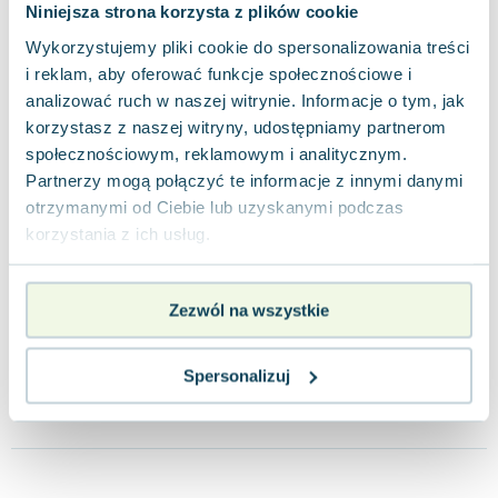
Niniejsza strona korzysta z plików cookie
Wykorzystujemy pliki cookie do spersonalizowania treści
i reklam, aby oferować funkcje społecznościowe i
analizować ruch w naszej witrynie. Informacje o tym, jak
-31%
-19%
korzystasz z naszej witryny, udostępniamy partnerom
społecznościowym, reklamowym i analitycznym.
Atomowe nawyki. Drobne
Psychologia pieniędzy
Wła
zmiany, niezwykłe efekty
Morgan Housel
Rade
Partnerzy mogą połączyć te informacje z innymi danymi
James Clear
otrzymanymi od Ciebie lub uzyskanymi podczas
4.7
0.0
korzystania z ich usług.
Pakujemy jutro
Pakujemy jutro
Miękka
Twarda
Twa
Nowa
Nowa
Uży
34.58 zł
48.05 zł
40
nowa
nowa
Zezwól na wszystkie
Do koszyka
Do koszyka
D
Spersonalizuj