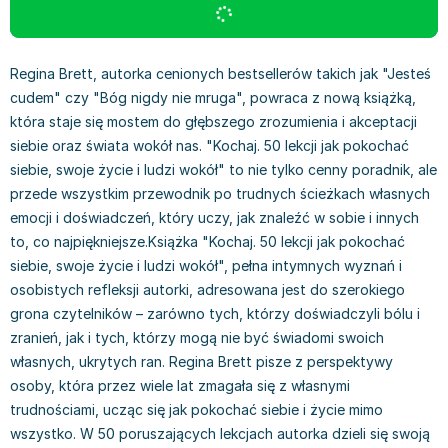
Książki: Prawo konstytucyjne
Książki: Film, muzyka, teatr
Książki dla dzieci 3-5 lat
Książki: Zdrowie
Dean Koontz
Książki: Prawo międzynarodowe
Książki: Historia sztuki
Książki: bajki dla dzieci 3-5 lat
Kuchnia i diety - książki
Andrzej Sapkowski
Książki: Prawo - orzecznictwo
Książki o architekturze
Kolorowanki i książki do naklejania 3-5 lat
Autorskie książki kucharskie
Stephenie Meyer
Regina Brett, autorka cenionych bestsellerów takich jak "Jesteś
Książki: Prawo pracy
Książki: Sztuka użytkowa
Książki do nauki języków obcych 3-5 lat
Ciasta, desery, wypieki - książki
Robert Ludlum
cudem" czy "Bóg nigdy nie mruga", powraca z nową książką,
Książki: Prawo Unii Europejskiej
Książki: Sztuki wizualne
Książki do nauki pisania i liczenia 3-5 lat
Diety, zdrowe żywienie - książki
Maria Czubaszek
która staje się mostem do głębszego zrozumienia i akceptacji
Teksty aktów prawnych
Inne
Książki grające, z puzzlami i magnesami 3-5 lat
Książki kucharskie
Nora Roberts
siebie oraz świata wokół nas. "Kochaj. 50 lekcji jak pokochać
Książki medyczne i naukowe
Kreatywne i aktywizujące książki dla dzieci 3-5 lat
Kuchnia polska - książki
Mario Vargas Llosa
siebie, swoje życie i ludzi wokół" to nie tylko cenny poradnik, ale
przede wszystkim przewodnik po trudnych ścieżkach własnych
Chemia - książki
Poznawanie świata dla dzieci 3-5 lat - książki
Napoje - książki
Katarzyna Grochola
emocji i doświadczeń, który uczy, jak znaleźć w sobie i innych
Książki o fizyce i astronomii
Książki o zainteresowaniach dla dzieci 3-5 lat
Książki: Poradniki
Ewa Nowak
to, co najpiękniejsze.Książka "Kochaj. 50 lekcji jak pokochać
Geografia - książki
Książki dla dzieci 6-8 lat
Inne
Robin Cook
siebie, swoje życie i ludzi wokół", pełna intymnych wyznań i
Inne
Książki do nauki czytania 6-8 lat
Książki: Dom, ogród - poradniki
Carlos Ruiz Zafon
osobistych refleksji autorki, adresowana jest do szerokiego
Książki do matematyki
Książki do nauki języków obcych 6-8 lat
Książki: Hobby - poradniki
Konrad Gaca
grona czytelników – zarówno tych, którzy doświadczyli bólu i
Książki medyczne
Książki do nauki pisania i liczenia 6-8 lat
Książki: Moda, uroda, savoir vivre - poradniki
Jerzy Zięba
zranień, jak i tych, którzy mogą nie być świadomi swoich
Książki do nauk przyrodniczych
Kreatywne i aktywizujące książki dla dzieci 6-8 lat
Książki pamiątkowe
Jodi Picoult
własnych, ukrytych ran. Regina Brett pisze z perspektywy
Technika, inżynieria, technologia - książki, podręczniki -
Literatura dla dzieci 6-8 lat
Pozostałe książki
Dorota Terakowska
osoby, która przez wiele lat zmagała się z własnymi
nauki ścisłe
Poznawanie świata dla dzieci 6-8 lat - książki
Abbi Glines
trudnościami, ucząc się jak pokochać siebie i życie mimo
Książki do nauk społecznych i humanistycznych
Książki o zainteresowaniach dla dzieci 6-8 lat
Alfred Szklarski
wszystko. W 50 poruszających lekcjach autorka dzieli się swoją