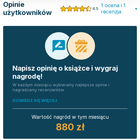
Opinie
1 ocena i 1
4.5
użytkowników
recenzja
Napisz opinię o książce i wygraj
nagrodę!
W każdym miesiącu wybieramy najlepsze opinie i
nagradzamy recenzentów.
DOWIEDZ SIĘ WIĘCEJ
Wartość nagród w tym miesiącu
880 zł