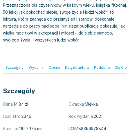
Książki: Psychologia, motywacja
Nauki historyczne - książki
Dan Brown
Przeznaczona dla czytelników w każdym wieku, książka "Kochaj.
Książki o naukach politycznych dla studentów
Bolesław Prus
50 lekcji jak pokochać siebie, swoje życie i ludzi wokół" to
Książki do nauk przyrodniczych dla studentów
Clive Cussler
lektura, która zachęca do przemyśleń i stanowi doskonałe
Książki do nauk społecznych dla studentów
Wanda Chotomska
narzędzie do pracy nad sobą. Niniejsza publikacja pokazuje, jak
Książki do nauk ścisłych dla studentów
Józef Ignacy Kraszewski
wielka moc tkwi w akceptacji i miłości – do siebie samego,
Prawo - książki dla studentów
Clive Staples Lewis
swojego życia, i wszystkich ludzi wokół!
Technologia żywności - książki
Martyna Wojciechowska
Zarządzanie i marketing - książki
Melissa De la Cruz
Nauka języków obcych - książki
Blanka Lipińska
Szczegóły
Wydania
Opinie
Książki autora
Podobne
Dla Cieb
Podręczniki dla nauczycieli - metodyka
Jaś Kapela
Repetytoria, testy i materiały pomocnicze
Agatha Christie
Witold Gadowski
Szczegóły
Jan Pietrzak
Marcin Kowalczyk
Cena:
14.84 zł
Okładka:
Miękka
Piotr Zychowicz
Joanna Jabłczyńska
Ilość stron:
346
Rok wydania:
2021
Piotr Kościelny
Rozmiar:
Jan Piński
110 × 175 mm
ID:
9788366575844