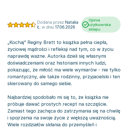
Opinia
Dodana przez
Natalia
użytkownika
Ł.
w dniu
17.06.2026
sklepu
„Kochaj” Reginy Brett to książka pełna ciepła,
życiowej mądrości i refleksji nad tym, co w życiu
naprawdę ważne. Autorka dzieli się własnymi
doświadczeniami oraz historiami innych ludzi,
pokazując, że miłość ma wiele wymiarów - nie tylko
romantyczny, ale także rodzinny, przyjacielski i ten
skierowany do samego siebie.
Najbardziej spodobało mi się to, że książka nie
próbuje dawać prostych recept na szczęście.
Zamiast tego zachęca do zatrzymania się na chwilę
i spojrzenia na swoje życie z większą uważnością.
Wiele rozdziałów skłania do przemyśleń i