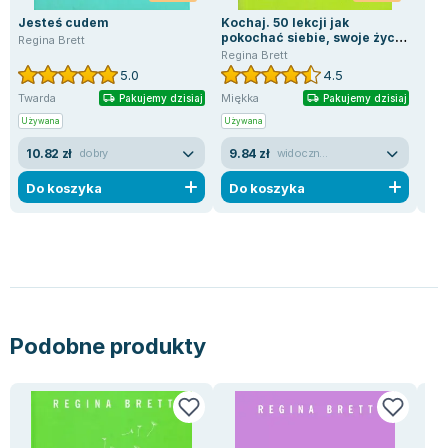
Jesteś cudem
Kochaj. 50 lekcji jak
B��
pokochać siebie, swoje życie
Regina Brett
Regi
i ludzi wokół (pocket)
Regina Brett
5.0
4.5
Twarda
Miękka
Mię
Pakujemy dzisiaj
Pakujemy dzisiaj
Używana
Używana
Uży
10.82 zł
9.84 zł
34
dobry
widoczne ślady używania
Do koszyka
Do koszyka
D
Podobne produkty