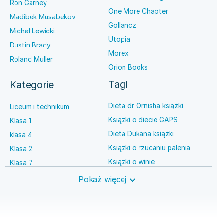
Ron Garney
One More Chapter
Madibek Musabekov
Gollancz
Michał Lewicki
Utopia
Dustin Brady
Morex
Roland Muller
Orion Books
Tagi
Kategorie
Dieta dr Ornisha książki
Liceum i technikum
Książki o diecie GAPS
Klasa 1
Dieta Dukana książki
klasa 4
Książki o rzucaniu palenia
Klasa 2
Książki o winie
Klasa 7
Książki o anestezjologii
Szkoła średnia
Pokaż więcej
Książki o brydżu
Język niemiecki
Książki o prawie autorskim
Nauki ścisłe