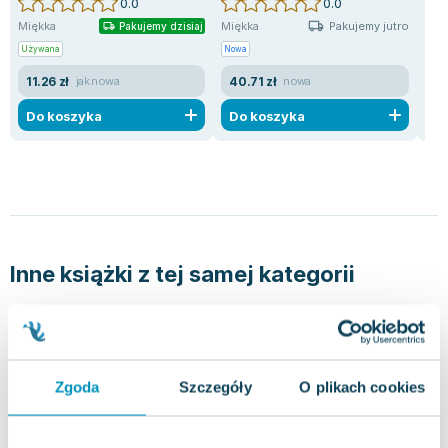
0.0
0.0
Pakujemy jutro
Miękka
Miękka
Mię
Pakujemy dzisiaj
Używana
Nowa
Uży
11.26 zł
40.71 zł
8.
jak nowa
nowa
Do koszyka
Do koszyka
D
Inne książki z tej samej kategorii
Zgoda
Szczegóły
O plikach cookies