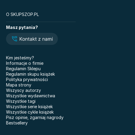
O SKUPSZOP.PL
Książki
Masz pytania?
Legendy i Latte
Glukozowa rewolucja
Hazel Wood. Tom 1
The Love Hypothesis
Atomowe nawyki. Drobne
Kiedy twoja złość
zmiany, niezwykłe efekty
krzywdzi dziecko.
Kim jesteśmy?
Poradnik dla rodziców
Nauczyciele
Informacje o firmie
Dziewczyny z Syberii
Regulamin Sklepu
Nie mówię żegnaj
Regulamin skupu książek
101 bajek
Polityka prywatności
Co wyszeptał nam deszcz
Mapa strony
Doktor Jekyll i pan Hyde
Właśnie że tak! Nigdy w
Wszyscy autorzy
życiu! 20 lat później
Miłość. Twisted
Wszystkie wydawnictwa
Wszystkie tagi
Kicia Kocia gotuje
Grunt pod nogami BR
Wszystkie serie książek
Wszystkie cykle książek
Pisz opinie, zgarniaj nagrody
Bestsellery
Modlitwa za nieśmiałe korony
Biologia na czasie.
drzew
Podręcznik. Klasa 1.