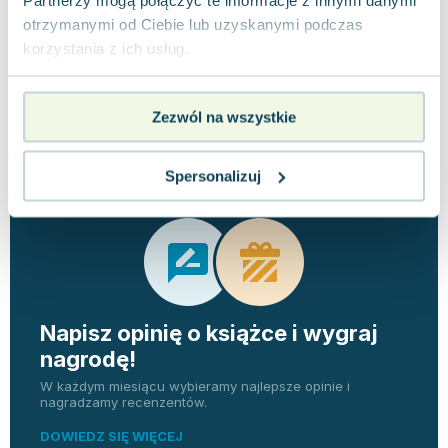
otrzymanymi od Ciebie lub uzyskanymi podczas
korzystania z ich usług.
Zezwól na wszystkie
Opinie
0 ocen i 0
0.0
użytkowników
recenzji
Spersonalizuj
Napisz opinię o książce i wygraj
nagrodę!
W każdym miesiącu wybieramy najlepsze opinie i
nagradzamy recenzentów.
DOWIEDZ SIĘ WIĘCEJ