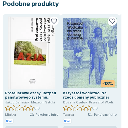
Podobne produkty
Joseph Murphy
Jan Sztaudynger
Aleksander Puszkin
Oscar Wilde
Małgorzata Ohme
Maddie Ziegler
Leszek Czarnecki
Joanna Racewicz
Maria Seweryn
Janina Zającówna
Eric Helms
-13%
Anna Prus (oprac.)
Proteuszowe czasy. Rozpad
Nela Mała Reporterka
Krzysztof Wodiczko. Na
Hum
państwowego systemu...
rzecz domeny publicznej
pra
Agnieszka Maciąg
Jakub Banasiak
,
Muzeum Sztuki Nowoczesnej w Warszawie
Bożena Czubak
,
Krzysztof Wodiczko
,
Muz
0.0
0.0
Barbara Wrzesińska
Pakujemy jutro
Pakujemy jutro
Miękka
Twarda
Mię
Terry Pratchett
Nowa
Nowa
Now
Virginia Woolf