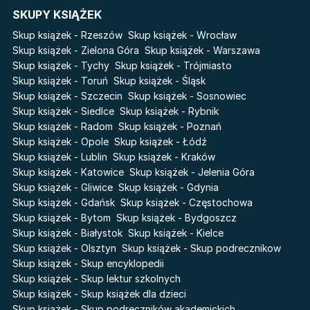
Cykle
SKUPY KSIĄŻEK
Skup książek - Rzeszów
Skup książek - Wrocław
Światy Pilipiuka
Pamiętniki Wampirów
Skup książek - Zielona Góra
Skup książek - Warszawa
Cień od wschodu
Basia. Wielka księga.
Skup książek - Tychy
Skup książek - Trójmiasto
Poznawaj świat z Basią
Przebudzenie powietrza
Skup książek - Toruń
Skup książek - Śląsk
The Hazel Wood
Skup książek - Szczecin
Skup książek - Sosnowiec
Pieśń Lwicy
Skup książek - Siedlce
Skup książek - Rybnik
Zmierzch
Akademia wampirów
Skup książek - Radom
Skup książek - Poznań
Faye
Karneval
Skup książek - Opole
Skup książek - Łódź
Katie Maguire
Skup książek - Lublin
Skup książek - Kraków
Baśń o złamanym sercu
Skup książek - Katowice
Skup książek - Jelenia Góra
Liceum Freuda
Prosta zabawa
Skup książek - Gliwice
Skup książek - Gdynia
Sherlock Holmes Society
Skup książek - Gdańsk
Skup książek - Częstochowa
Skup książek - Bytom
Skup książek - Bydgoszcz
Skup książek - Białystok
Skup książek - Kielce
Skup książek - Olsztyn
Skup książek - Skup podrecznikow
Skup książek - Skup encyklopedii
Skup książek - Skup lektur szkolnych
Skup książek - Skup książek dla dzieci
Skup książek - Skup podręczników akademickich