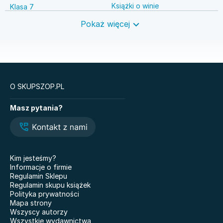
Książki o winie
Klasa 7
Książki o anestezjologii
Szkoła średnia
Pokaż więcej
Książki o brydżu
Język niemiecki
Książki o prawie autorskim
Nauki ścisłe
O SKUPSZOP.PL
Książki
Masz pytania?
Matematyka. Podręcznik.
Sprawa Niny Frank.
Klasa 1. Zakres
Hubert Meyer. Tom 1
podstawowy. Liceum i
Mądre bajki
technikum. Edycja 2024
Atomowe nawyki. Drobne
Zanim wystygnie kawa
Kim jesteśmy?
zmiany, niezwykłe efekty
Informacje o firmie
Psychologia tłumu
Moje szlaczki
Regulamin Sklepu
Hunting Adeline
Regulamin skupu książek
Cinderella Is Dead
Polityka prywatności
The Love Hypothesis
Mapa strony
Darkfever. Tom 1
Co wyszeptał nam deszcz
Wszyscy autorzy
Oblicza geografii.
Wszystkie wydawnictwa