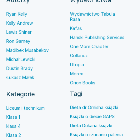
Autorzy
Wydawnictwa
Ryan Kelly
Wydawnictwo Tabula
Rasa
Kelly Andrew
Kefas
Lewis Shiner
Hanski Publishing Services
Ron Garney
One More Chapter
Madibek Musabekov
Gollancz
Michał Lewicki
Utopia
Dustin Brady
Morex
Łukasz Małek
Orion Books
Tagi
Kategorie
Dieta dr Ornisha książki
Liceum i technikum
Książki o diecie GAPS
Klasa 1
Dieta Dukana książki
klasa 4
Książki o rzucaniu palenia
Klasa 2