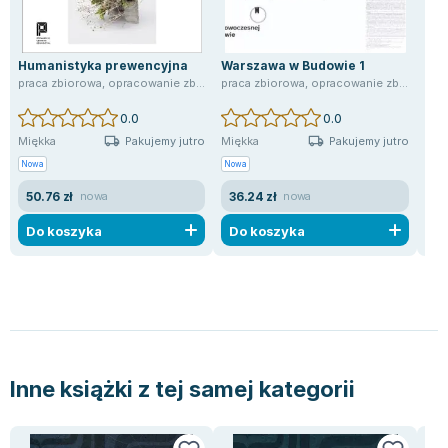
Humanistyka prewencyjna
Warszawa w Budowie 1
Pro
pań
praca zbiorowa
,
opracowanie zbiorowe
praca zbiorowa
,
opracowanie zbiorowe
,
Jak
0.0
0.0
Pakujemy jutro
Pakujemy jutro
Miękka
Miękka
Mię
Nowa
Nowa
Now
50.76 zł
36.24 zł
71
nowa
nowa
Do koszyka
Do koszyka
D
Inne książki z tej samej kategorii