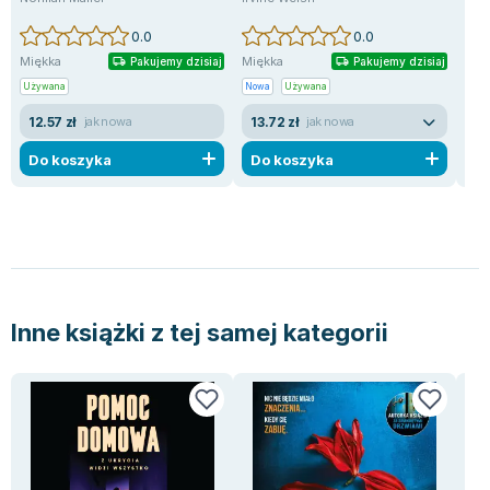
0.0
0.0
Miękka
Miękka
Mię
Pakujemy dzisiaj
Pakujemy dzisiaj
Używana
Nowa
Używana
Uży
12.57 zł
13.72 zł
18
jak nowa
jak nowa
Do koszyka
Do koszyka
D
Inne książki z tej samej kategorii