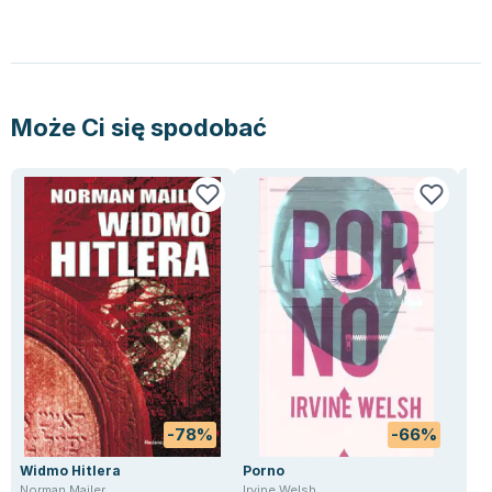
Lorraine Warren
Ajahn Brahm
Lucinda Riley
Jacek Walkiewicz
Może Ci się spodobać
-78%
-66%
Widmo Hitlera
Porno
Ton
Norman Mailer
Irvine Welsh
Lud