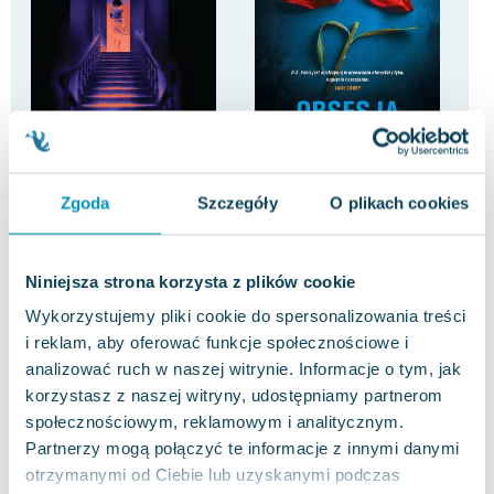
-27%
-8%
Pomoc domowa
Obsesja
Ter
Zgoda
Szczegóły
O plikach cookies
Freida McFadden
B.A. Paris
B.A.
4.6
5.0
Pakujemy 10.08
Pakujemy 10.08
Miękka
Miękka
Mię
Niniejsza strona korzysta z plików cookie
Nowa
Nowa
Uży
Wykorzystujemy pliki cookie do spersonalizowania treści
36.29 zł
46.14 zł
16
nowa
nowa
i reklam, aby oferować funkcje społecznościowe i
analizować ruch w naszej witrynie. Informacje o tym, jak
Do koszyka
Do koszyka
D
korzystasz z naszej witryny, udostępniamy partnerom
społecznościowym, reklamowym i analitycznym.
Partnerzy mogą połączyć te informacje z innymi danymi
otrzymanymi od Ciebie lub uzyskanymi podczas