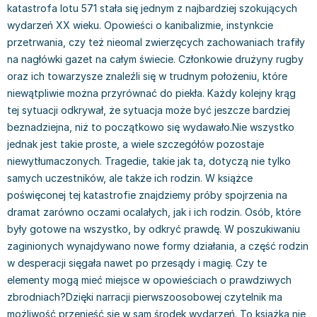
katastrofa lotu 571 stała się jednym z najbardziej szokujących
Książki: Prawo konstytucyjne
Książki: Film, muzyka, teatr
Książki dla dzieci 3-5 lat
Książki: Zdrowie
Dean Koontz
wydarzeń XX wieku. Opowieści o kanibalizmie, instynkcie
Książki: Prawo międzynarodowe
Książki: Historia sztuki
Książki: bajki dla dzieci 3-5 lat
Kuchnia i diety - książki
Andrzej Sapkowski
przetrwania, czy też nieomal zwierzęcych zachowaniach trafiły
Książki: Prawo - orzecznictwo
Książki o architekturze
Kolorowanki i książki do naklejania 3-5 lat
Autorskie książki kucharskie
Stephenie Meyer
na nagłówki gazet na całym świecie. Członkowie drużyny rugby
Książki: Prawo pracy
Książki: Sztuka użytkowa
Książki do nauki języków obcych 3-5 lat
Ciasta, desery, wypieki - książki
Robert Ludlum
oraz ich towarzysze znaleźli się w trudnym położeniu, które
Książki: Prawo Unii Europejskiej
Książki: Sztuki wizualne
Książki do nauki pisania i liczenia 3-5 lat
Diety, zdrowe żywienie - książki
Maria Czubaszek
niewątpliwie można przyrównać do piekła. Każdy kolejny krąg
Teksty aktów prawnych
Inne
Książki grające, z puzzlami i magnesami 3-5 lat
Książki kucharskie
Nora Roberts
tej sytuacji odkrywał, że sytuacja może być jeszcze bardziej
Książki medyczne i naukowe
Kreatywne i aktywizujące książki dla dzieci 3-5 lat
Kuchnia polska - książki
Mario Vargas Llosa
beznadziejna, niż to początkowo się wydawało.Nie wszystko
Chemia - książki
Poznawanie świata dla dzieci 3-5 lat - książki
Napoje - książki
Katarzyna Grochola
jednak jest takie proste, a wiele szczegółów pozostaje
Książki o fizyce i astronomii
Książki o zainteresowaniach dla dzieci 3-5 lat
Książki: Poradniki
Ewa Nowak
niewytłumaczonych. Tragedie, takie jak ta, dotyczą nie tylko
Geografia - książki
Książki dla dzieci 6-8 lat
Inne
Robin Cook
samych uczestników, ale także ich rodzin. W książce
Inne
Książki do nauki czytania 6-8 lat
Książki: Dom, ogród - poradniki
Carlos Ruiz Zafon
poświęconej tej katastrofie znajdziemy próby spojrzenia na
Książki do matematyki
Książki do nauki języków obcych 6-8 lat
Książki: Hobby - poradniki
Konrad Gaca
dramat zarówno oczami ocalałych, jak i ich rodzin. Osób, które
były gotowe na wszystko, by odkryć prawdę. W poszukiwaniu
Książki medyczne
Książki do nauki pisania i liczenia 6-8 lat
Książki: Moda, uroda, savoir vivre - poradniki
Jerzy Zięba
zaginionych wynajdywano nowe formy działania, a część rodzin
Książki do nauk przyrodniczych
Kreatywne i aktywizujące książki dla dzieci 6-8 lat
Książki pamiątkowe
Jodi Picoult
w desperacji sięgała nawet po przesądy i magię. Czy te
Technika, inżynieria, technologia - książki, podręczniki -
Literatura dla dzieci 6-8 lat
Pozostałe książki
Dorota Terakowska
elementy mogą mieć miejsce w opowieściach o prawdziwych
nauki ścisłe
Poznawanie świata dla dzieci 6-8 lat - książki
Abbi Glines
zbrodniach?Dzięki narracji pierwszoosobowej czytelnik ma
Książki do nauk społecznych i humanistycznych
Książki o zainteresowaniach dla dzieci 6-8 lat
Alfred Szklarski
możliwość przenieść się w sam środek wydarzeń. To książka nie