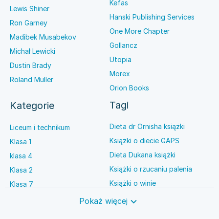
Kefas
Lewis Shiner
Hanski Publishing Services
Ron Garney
One More Chapter
Madibek Musabekov
Gollancz
Michał Lewicki
Utopia
Dustin Brady
Morex
Roland Muller
Orion Books
Tagi
Kategorie
Dieta dr Ornisha książki
Liceum i technikum
Książki o diecie GAPS
Klasa 1
Dieta Dukana książki
klasa 4
Książki o rzucaniu palenia
Klasa 2
Książki o winie
Klasa 7
Książki o anestezjologii
Szkoła średnia
Pokaż więcej
Książki o brydżu
Język niemiecki