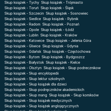
Poznawaj świat z Basią
Skup książek - Tychy
Skup książek - Trójmiasto
Przebudzenie powietrza
Skup książek - Toruń
Skup książek - Śląsk
The Hazel Wood
Pieśń Lwicy
Skup książek - Szczecin
Skup książek - Sosnowiec
Zmierzch
Akademia wampirów
Skup książek - Siedlce
Skup książek - Rybnik
Faye
Skup książek - Radom
Skup książek - Poznań
Karneval
Skup książek - Opole
Skup książek - Łódź
Katie Maguire
Baśń o złamanym sercu
Skup książek - Lublin
Skup książek - Kraków
Liceum Freuda
Prosta zabawa
Skup książek - Katowice
Skup książek - Jelenia Góra
Sherlock Holmes Society
Skup książek - Gliwice
Skup książek - Gdynia
Skup książek - Gdańsk
Skup książek - Częstochowa
Skup książek - Bytom
Skup książek - Bydgoszcz
Skup książek - Białystok
Skup książek - Kielce
Skup książek - Olsztyn
Skup książek - Skup podrecznikow
Skup książek - Skup encyklopedii
Skup książek - Skup lektur szkolnych
Skup książek - Skup książek dla dzieci
Skup książek - Skup podręczników akademickich
Skup książek - Skup mang
Skup książek - Skup komiksów
Skup książek - Skup książek medycznych
Skup książek - Skup książek anglojęzycznych