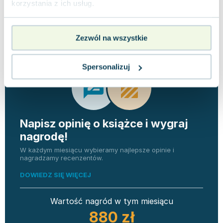
korzystania z ich usług.
Opinie
0 ocen i 0
0.0
użytkowników
recenzji
Zezwól na wszystkie
Spersonalizuj
Napisz opinię o książce i wygraj
nagrodę!
W każdym miesiącu wybieramy najlepsze opinie i
nagradzamy recenzentów.
DOWIEDZ SIĘ WIĘCEJ
Wartość nagród w tym miesiącu
880 zł