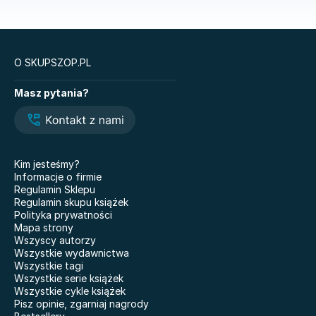
Książki o prawie autorskim
Nauki ścisłe
O SKUPSZOP.PL
Książki
Masz pytania?
Legendy i Latte
Glukozowa rewolucja
Hazel Wood. Tom 1
The Love Hypothesis
Atomowe nawyki. Drobne
Kiedy twoja złość
zmiany, niezwykłe efekty
krzywdzi dziecko.
Kim jesteśmy?
Poradnik dla rodziców
Nauczyciele
Informacje o firmie
Dziewczyny z Syberii
Regulamin Sklepu
Nie mówię żegnaj
Regulamin skupu książek
101 bajek
Polityka prywatności
Co wyszeptał nam deszcz
Mapa strony
Doktor Jekyll i pan Hyde
Właśnie że tak! Nigdy w
Wszyscy autorzy
życiu! 20 lat później
Miłość. Twisted
Wszystkie wydawnictwa
Wszystkie tagi
Kicia Kocia gotuje
Grunt pod nogami BR
Wszystkie serie książek
Wszystkie cykle książek
Pisz opinie, zgarniaj nagrody