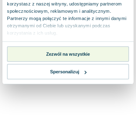
korzystasz z naszej witryny, udostępniamy partnerom
Joseph Murphy
społecznościowym, reklamowym i analitycznym.
Jan Sztaudynger
Partnerzy mogą połączyć te informacje z innymi danymi
Aleksander Puszkin
otrzymanymi od Ciebie lub uzyskanymi podczas
Oscar Wilde
korzystania z ich usług.
Małgorzata Ohme
Maddie Ziegler
Leszek Czarnecki
Zezwól na wszystkie
Joanna Racewicz
Maria Seweryn
Spersonalizuj
Janina Zającówna
Eric Helms
Anna Prus (oprac.)
Nela Mała Reporterka
Agnieszka Maciąg
Barbara Wrzesińska
Terry Pratchett
Virginia Woolf