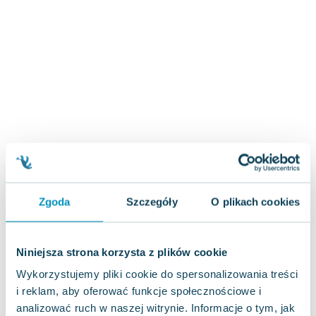
Zygmunt Freud
Agata Passent
Michel Moran
Maciej Orłoś
Jo Nesbo
Katarzyna Miller
Antoine de Saint Exupery
Lew Tołstoj
Mark Twain
Marcin Meller
Paulina Młynarska
Zgoda
Szczegóły
O plikach cookies
ks. Piotr Pawlukiewicz
Jarosław Sokołowski
Niniejsza strona korzysta z plików cookie
Piotr Latocha
Michael Scott
Wykorzystujemy pliki cookie do spersonalizowania treści
Piotr Semka
i reklam, aby oferować funkcje społecznościowe i
analizować ruch w naszej witrynie. Informacje o tym, jak
Jarosław Iwaszkiewicz